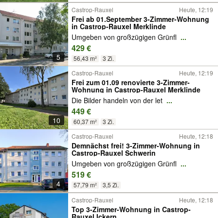
Castrop-Rauxel
Heute, 12:19
Frei ab 01.September 3-Zimmer-Wohnung
in Castrop-Rauxel Merklinde
Umgeben von großzügigen Grünfl
...
429 €
5
56,43 m²
3 Zi.
Castrop-Rauxel
Heute, 12:19
Frei zum 01.09 renovierte 3-Zimmer-
Wohnung in Castrop-Rauxel Merklinde
Die Bilder handeln von der let
...
449 €
10
60,37 m²
3 Zi.
Castrop-Rauxel
Heute, 12:18
Demnächst frei! 3-Zimmer-Wohnung in
Castrop-Rauxel Schwerin
Umgeben von großzügigen Grünfl
...
519 €
4
57,79 m²
3,5 Zi.
Castrop-Rauxel
Heute, 12:18
Top 3-Zimmer-Wohnung in Castrop-
Rauxel Ickern