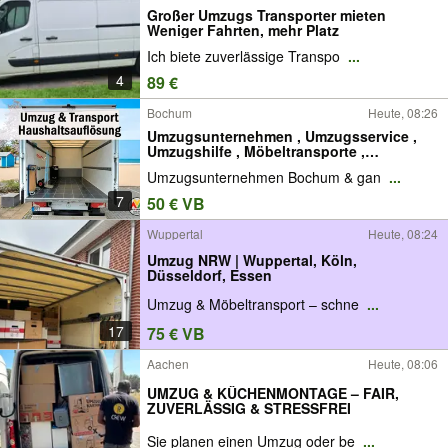
Großer Umzugs Transporter mieten
Weniger Fahrten, mehr Platz
Ich biete zuverlässige Transpo
...
4
89 €
Bochum
Heute, 08:26
Umzugsunternehmen , Umzugsservice ,
Umzugshilfe , Möbeltransporte ,
Transporter , Möbeltransport ,Möbeltaxi ,
Umzugsunternehmen Bochum & gan
...
Transporte , Haushaltsauflösung ,
Entrümpelung , Entsorgung
7
50 € VB
Wuppertal
Heute, 08:24
Umzug NRW | Wuppertal, Köln,
Düsseldorf, Essen
Umzug & Möbeltransport – schne
...
17
75 € VB
Aachen
Heute, 08:06
UMZUG & KÜCHENMONTAGE – FAIR,
ZUVERLÄSSIG & STRESSFREI
Sie planen einen Umzug oder be
...