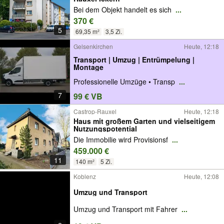
Bei dem Objekt handelt es sich
...
370 €
5
69,35 m²
3,5 Zi.
Gelsenkirchen
Heute, 12:18
Transport | Umzug | Entrümpelung |
Montage
Professionelle Umzüge • Transp
...
7
99 € VB
Castrop-Rauxel
Heute, 12:18
Haus mit großem Garten und vielseitigem
Nutzungspotential
Die Immobilie wird Provisionsf
...
459.000 €
11
140 m²
5 Zi.
Koblenz
Heute, 12:08
Umzug und Transport
Umzug und Transport mit Fahrer
...