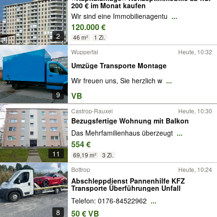
200 € im Monat kaufen
Wir sind eine Immobilienagentu
...
120.000 €
2
46 m²
1 Zi.
Wuppertal
Heute, 10:32
Umzüge Transporte Montage
Wir freuen uns, Sie herzlich w
...
9
VB
Castrop-Rauxel
Heute, 10:30
Bezugsfertige Wohnung mit Balkon
Das Mehrfamilienhaus überzeugt
...
554 €
11
69,19 m²
3 Zi.
Bottrop
Heute, 10:24
Abschleppdienst Pannenhilfe KFZ
Transporte Überführungen Unfall
Telefon: 0176-84522962
...
8
50 € VB