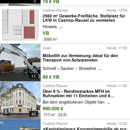
2
19 € VB
Castrop-Rauxel
Heute, 12:04
2560 m² Gewerbe-Freifläche, Stellplatz für
LKW in Castrop-Rauxel zu vermieten
Hinweis
...
VB
2560 m²
Haan
Heute, 11:50
Möbellift zur Vermietung–Ideal für den
Transport von.Solarpanelen
Schnell – Sauber – Stressfrei
...
11
89 € VB
Castrop-Rauxel
Heute, 11:30
Über 9 % - Renditestarkes MFH im
Ruhrgebiet mit 11 Einheiten und 8
Garagen
Bei dem angebotenen Objekt han
...
990.000 €
40
717 m²
24 Zi.
Castrop-Rauxel
Heute, 10:32
⭐Kapitalanlage⭐ Konzeptimmobilie ab nur