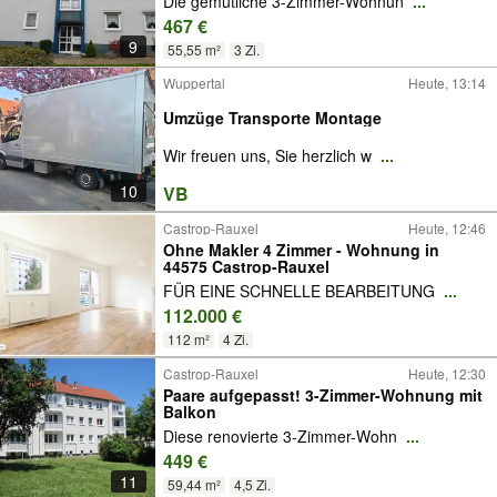
Die gemütliche 3-Zimmer-Wohnun
...
467 €
9
55,55 m²
3 Zi.
Wuppertal
Heute, 13:14
Umzüge Transporte Montage
Wir freuen uns, Sie herzlich w
...
10
VB
Castrop-Rauxel
Heute, 12:46
Ohne Makler 4 Zimmer - Wohnung in
44575 Castrop-Rauxel
FÜR EINE SCHNELLE BEARBEITUNG
...
112.000 €
112 m²
4 Zi.
Castrop-Rauxel
Heute, 12:30
Paare aufgepasst! 3-Zimmer-Wohnung mit
Balkon
Diese renovierte 3-Zimmer-Wohn
...
449 €
11
59,44 m²
4,5 Zi.