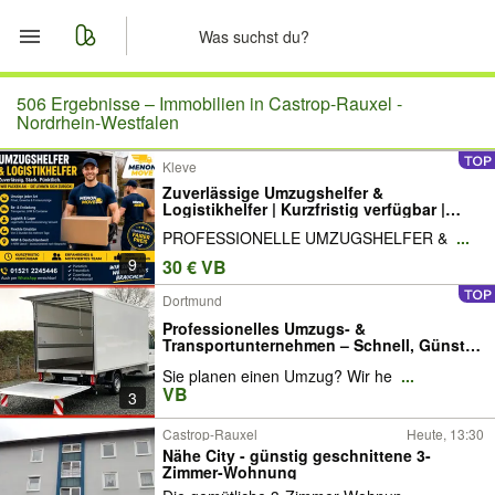
Start
506 Ergebnisse –
Immobilien in Castrop-Rauxel -
Nordrhein-Westfalen
Merkliste
Kleve
Zuverlässige Umzugshelfer &
Nachrichten
Logistikhelfer | Kurzfristig verfügbar |
NRW & Deutschlandweit
PROFESSIONELLE UMZUGSHELFER &
...
Anzeige aufgeben
9
30 € VB
Dortmund
Professionelles Umzugs- &
Transportunternehmen – Schnell, Günstig
& Stressfrei!
Sie planen einen Umzug? Wir he
...
VB
3
Castrop-Rauxel
Heute, 13:30
Nähe City - günstig geschnittene 3-
Zimmer-Wohnung