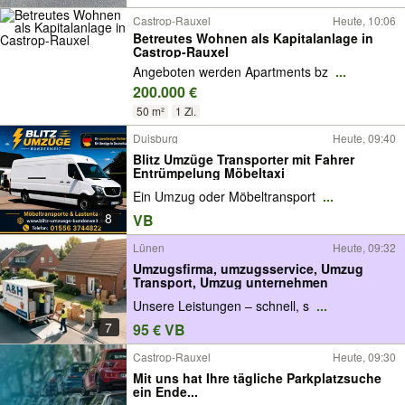
Castrop-Rauxel
Heute, 10:06
Betreutes Wohnen als Kapitalanlage in
Castrop-Rauxel
Angeboten werden Apartments bz
...
200.000 €
50 m²
1 Zi.
Duisburg
Heute, 09:40
Blitz Umzüge Transporter mit Fahrer
Entrümpelung Möbeltaxi
Ein Umzug oder Möbeltransport
...
8
VB
Lünen
Heute, 09:32
Umzugsfirma, umzugsservice, Umzug
Transport, Umzug unternehmen
Unsere Leistungen – schnell, s
...
7
95 € VB
Castrop-Rauxel
Heute, 09:30
Mit uns hat Ihre tägliche Parkplatzsuche
ein Ende...