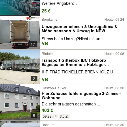
Weitere Angaben:
...
25 €
Bergkamen
Heute, 09:24
Umzugsunternehmen & Umzugsfirma &
Möbeltransport & Umzug in NRW
Stress beim Umzug❓Nicht mit un
...
VB
17
Rinteln
Heute, 09:08
Transport Gitterbox IBC Holzkorb
Sägespalter Brennholz Holzlager
Kartoffelkiste Eurokisten
IHR TRADITIONELLER BRENNHOLZ U
...
2
VB
Castrop-Rauxel
Heute, 08:30
Hier Zuhause fühlen: günstige 3-Zimmer-
Wohnung
Die sehr praktisch geschnitten
...
403 €
8
59,22 m²
3,5 Zi.
Bochum
Heute, 08:30