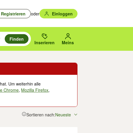
Registrieren
oder
Einloggen
Finden
en durchsuchen und mit Eingabetaste auswählen.
n um zu suchen, oder Vorschläge mit den Pfeiltasten nach oben/unten
des gewählten Orts oder PLZ.
Inserieren
Meins
hat. Um weiterhin alle
le Chrome
,
Mozilla Firefox
,
Sortieren nach:
Neueste