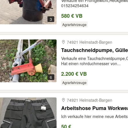
Verkaufe ein Frontgewicht,Heckgewi
015234254634
580 € VB
3
Agrarfahrzeuge
74921 Helmstadt-​Bargen
Tauchschneidpumpe, Güll
Verkaufe eine Tauchschneidpumpe,G
Hat einen rohrduchmesser von...
2.200 € VB
6
Agrarfahrzeuge
74921 Helmstadt-​Bargen
Arbeitshose Puma Workwea
Ich verkaufe hier meine neue Arbeit
50 €