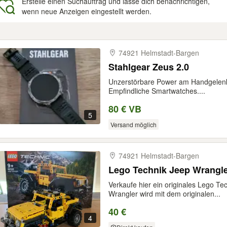
Erstelle einen Suchauftrag und lasse dich benachrichtigen,
wenn neue Anzeigen eingestellt werden.
gebnisse
74921 Helmstadt-​Bargen
Stahlgear Zeus 2.0
Unzerstörbare Power am Handgelen
Empfindliche Smartwatches....
80 € VB
5
Versand möglich
74921 Helmstadt-​Bargen
Lego Technik Jeep Wrangle
Verkaufe hier ein originales Lego T
Wrangler wird mit dem originalen...
40 €
4