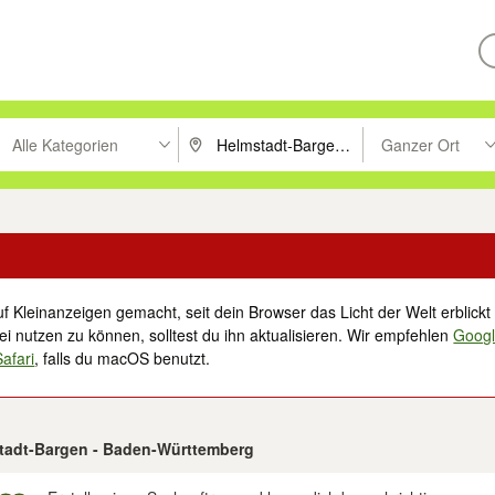
Alle Kategorien
Ganzer Ort
ken um zu suchen, oder Vorschläge mit den Pfeiltasten nach oben/unt
PLZ oder Ort eingeben. Eingabetaste drücke
Suche im Umkreis 
f Kleinanzeigen gemacht, seit dein Browser das Licht der Welt erblickt 
i nutzen zu können, solltest du ihn aktualisieren. Wir empfehlen
Goog
Safari
, falls du macOS benutzt.
stadt-Bargen - Baden-Württemberg