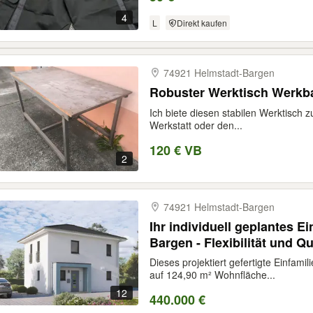
4
L
Direkt kaufen
74921 Helmstadt-​Bargen
Robuster Werktisch Werkba
Ich biete diesen stabilen Werktisch z
Werkstatt oder den...
120 € VB
2
74921 Helmstadt-​Bargen
Ihr individuell geplantes E
Bargen - Flexibilität und Qu
Dieses projektiert gefertigte Einfami
auf 124,90 m² Wohnfläche...
12
440.000 €