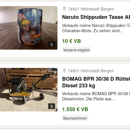
74921 Helmstadt-​Bargen
Naruto Shippuden Tasse A
Verkaufe meine Naruto-Shippuden-T
Charakter-Motiv. Zu sehen sind...
10 € VB
5
Versand möglich
74921 Helmstadt-​Bargen
BOMAG BPR 30/38 D Rüttelp
Diesel 233 kg
Verkaufe meine BOMAG BPR 30/38 D R
Dieselmotor. Die Platte war...
9
1.550 € VB
Baumaschinen