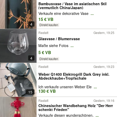
Bambusvase / Vase im asiatischen Stil
(vermutlich China/Japan)
Verkaufe eine dekorative Vase
...
15 € VB
4
Direkt kaufen
Rastatt
Gestern, 19:25
Glasvase / Blumenvase
Maße siehe Fotos
...
5 € VB
4
Direkt kaufen
Rastatt
Gestern, 19:23
Weber Q1400 Elektrogrill Dark Grey inkl.
Abdeckhaube+Tropfschale
Ich verkaufe unseren Weber Ele
...
130 € VB
15
Rastatt
Gestern, 19:16
Chinesischer Wandbehang Holz "Der Herr
schenkt Frieden"
Verkaufe diesen wunderschönen,
...