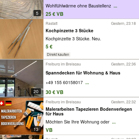
Wohlfühlwärme ohne Baustellenz
...
5
25 € VB
Rastatt
Gestern, 23:18
Kochpinzette 3 Stücke
Kochpinzette 3 Stücke. Neu.
5 €
Direkt kaufen
Freiburg im Breisgau
Gestern, 22:36
Spanndecken für Wohnung & Haus
+49 155 60158017
...
20
30 € VB
Freiburg im Breisgau
Gestern, 22:32
Malerarbeiten Tapezieren Bodenverlegen
für Haus
Möchten Sie Ihre Wohnung oder
...
13
VB