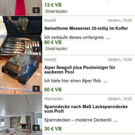
13 € VB
3
Direkt kaufen
Rastatt
Gestern, 19:09
SwissHome Messerset 25-teilig im Koffer
Ich verkaufe dieses umfangreic
...
80 € VB
Direkt kaufen
7
Rastatt
Gestern, 19:09
Aiper Seagull plus Poolreiniger für
sauberen Pool
Ich biete hier einen Aiper Rob
...
5
60 € VB
Weingarten
Gestern, 19:05
Spanndecke nach Maß Lackspanndecke
vom Profi
Spanndecken – moderne Deckenlö
...
9
30 € VB