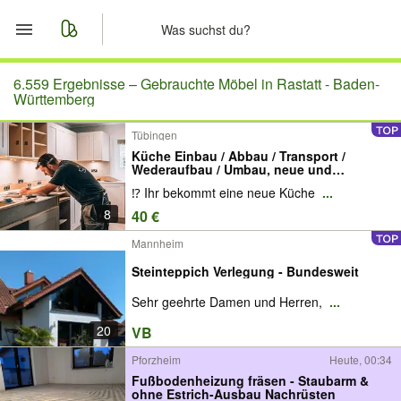
Start
6.559 Ergebnisse –
Gebrauchte Möbel in Rastatt - Baden-
Württemberg
Merkliste
Tübingen
Küche Einbau / Abbau / Transport /
Nachrichten
Wederaufbau / Umbau, neue und
gebrauchte Küche einbauen, abbauen,
⁉️ Ihr bekommt eine neue Küche
...
transportieren, Montage - kitchen
installation, kitchen for sale, IKEA, second
Anzeige aufgeben
8
40 €
hand
Mannheim
Steinteppich Verlegung - Bundesweit
Sehr geehrte Damen und Herren,
...
20
VB
Pforzheim
Heute, 00:34
Fußbodenheizung fräsen - Staubarm &
ohne Estrich-Ausbau Nachrüsten