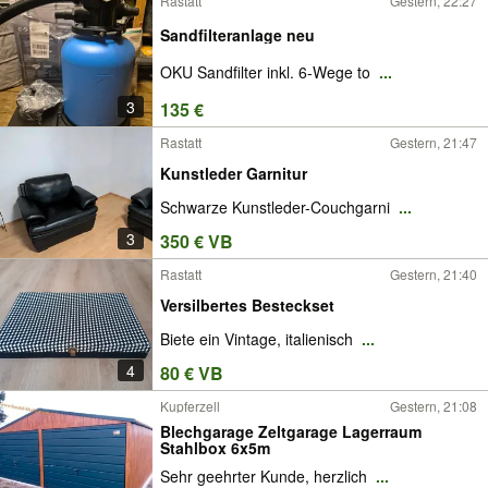
Rastatt
Gestern, 22:27
Sandfilteranlage neu
OKU Sandfilter inkl. 6-Wege to
...
3
135 €
Rastatt
Gestern, 21:47
Kunstleder Garnitur
Schwarze Kunstleder-Couchgarni
...
3
350 € VB
Rastatt
Gestern, 21:40
Versilbertes Besteckset
Biete ein Vintage, italienisch
...
4
80 € VB
Kupferzell
Gestern, 21:08
Blechgarage Zeltgarage Lagerraum
Stahlbox 6x5m
Sehr geehrter Kunde, herzlich
...