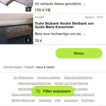
Ich verkaufe dieses gemütliche
...
6
155 € VB
Rastatt
Gestern, 18:01
Truhe Sitzbank Hocker Bettbank von
Guido Maria Kretschmer
Biete eine hochwertige und sta
...
6
70 €
Weiter
Kleinanzeigen
Rastatt
Haus & Garten
Zur Webversion
Anzeige aufgeben
Datenschutzerklärung
Datenschutzeinstellungen
Kinder- und Jugendschutz
Barrierefreiheitserklärung
Sicherheitslücken melden
Filter anpassen
Nutzungsbedingungen
Beliebte Suchen
Anzeigen Übersicht
Vertrag Widerrufen
Feedback
Hilfe
Impressum
Einloggen