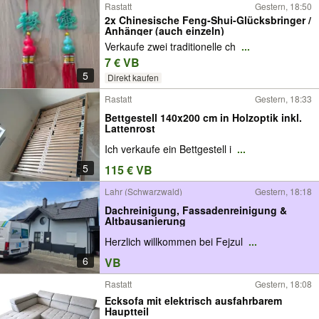
Rastatt
Gestern, 18:50
2x Chinesische Feng-Shui-Glücksbringer /
Anhänger (auch einzeln)
Verkaufe zwei traditionelle ch
...
7 € VB
5
Direkt kaufen
Rastatt
Gestern, 18:33
Bettgestell 140x200 cm in Holzoptik inkl.
Lattenrost
Ich verkaufe ein Bettgestell i
...
5
115 € VB
Lahr (Schwarzwald)
Gestern, 18:18
Dachreinigung, Fassadenreinigung &
Altbausanierung
Herzlich willkommen bei Fejzul
...
6
VB
Rastatt
Gestern, 18:08
Ecksofa mit elektrisch ausfahrbarem
Hauptteil