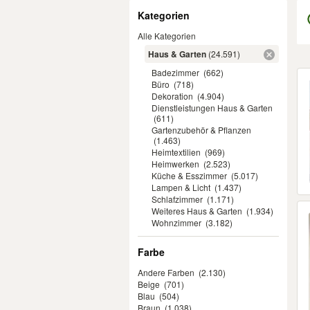
Filter
Kategorien
Alle Kategorien
Haus & Garten
(24.591)
Badezimmer
(662)
Er
Büro
(718)
Dekoration
(4.904)
Dienstleistungen Haus & Garten
(611)
Gartenzubehör & Pflanzen
(1.463)
Heimtextilien
(969)
Heimwerken
(2.523)
Küche & Esszimmer
(5.017)
Lampen & Licht
(1.437)
Schlafzimmer
(1.171)
Weiteres Haus & Garten
(1.934)
Wohnzimmer
(3.182)
Farbe
Andere Farben
(2.130)
Beige
(701)
Blau
(504)
Braun
(1.038)