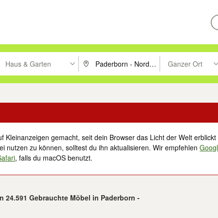
Haus & Garten
Ganzer Ort
ken um zu suchen, oder Vorschläge mit den Pfeiltasten nach oben/unt
PLZ oder Ort eingeben. Eingabetaste drücke
Suche im Umkreis 
f Kleinanzeigen gemacht, seit dein Browser das Licht der Welt erblickt 
i nutzen zu können, solltest du ihn aktualisieren. Wir empfehlen
Goog
Safari
, falls du macOS benutzt.
on 24.591 Gebrauchte Möbel in Paderborn -