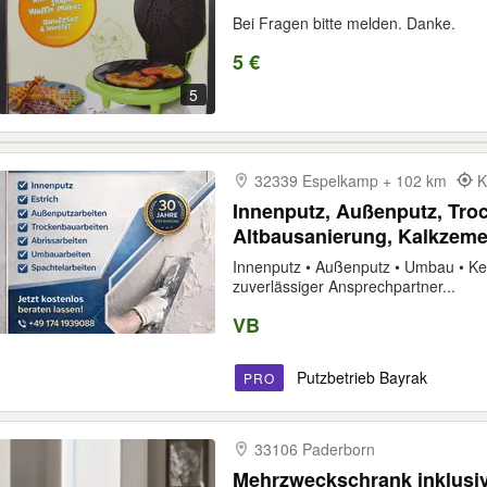
Bei Fragen bitte melden. Danke.
5 €
5
32339 Espelkamp + 102 km
K
Innenputz, Außenputz, Tr
Altbausanierung, Kalkzeme
Innenputz • Außenputz • Umbau • Ker
zuverlässiger Ansprechpartner...
VB
Putzbetrieb Bayrak
PRO
33106 Paderborn
Mehrzweckschrank inklusiv