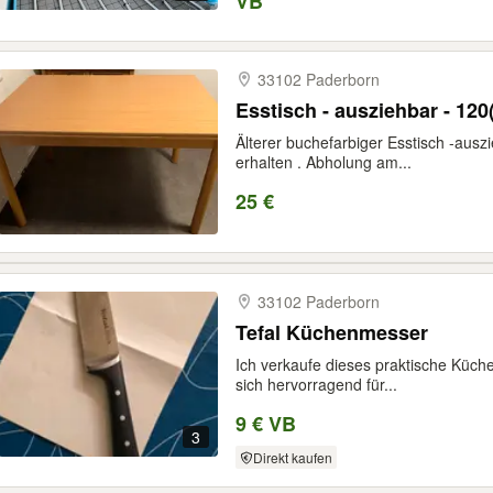
VB
33102 Paderborn
Esstisch - ausziehbar - 120
Älterer buchefarbiger Esstisch -auszi
erhalten . Abholung am...
25 €
33102 Paderborn
Tefal Küchenmesser
Ich verkaufe dieses praktische Küch
sich hervorragend für...
9 € VB
3
Direkt kaufen