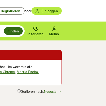
Registrieren
oder
Einloggen
Finden
en durchsuchen und mit Eingabetaste auswählen.
n um zu suchen, oder Vorschläge mit den Pfeiltasten nach oben/unten
des gewählten Orts oder PLZ.
Inserieren
Meins
hat. Um weiterhin alle
le Chrome
,
Mozilla Firefox
,
Sortieren nach:
Neueste