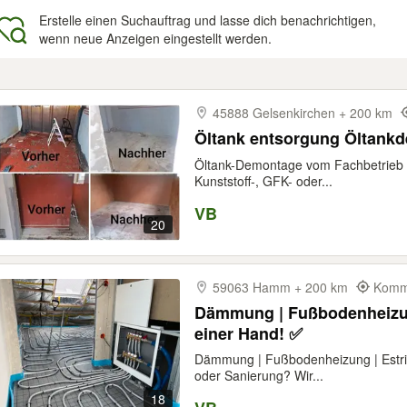
Erstelle einen Suchauftrag und lasse dich benachrichtigen,
wenn neue Anzeigen eingestellt werden.
gebnisse
45888 Gelsenkirchen + 200 km
Öltank entsorg
Öltank-Demontage vom Fachbetrieb – 
Kunststoff-, GFK- oder...
VB
20
59063 Hamm + 200 km
Kommt
Dämmung | Fußbodenheizung
einer Hand! ✅
Dämmung | Fußbodenheizung | Estric
oder Sanierung? Wir...
18