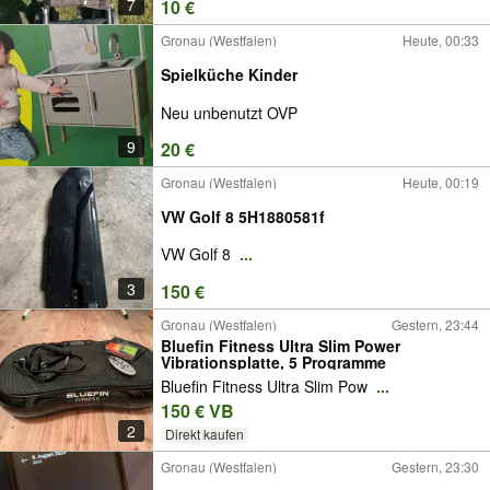
7
10 €
Gronau (Westfalen)
Heute, 00:33
Spielküche Kinder
Neu unbenutzt OVP
9
20 €
Gronau (Westfalen)
Heute, 00:19
VW Golf 8 5H1880581f
VW Golf 8
...
3
150 €
Gronau (Westfalen)
Gestern, 23:44
Bluefin Fitness Ultra Slim Power
Vibrationsplatte, 5 Programme
Bluefin Fitness Ultra Slim Pow
...
150 € VB
2
Direkt kaufen
Gronau (Westfalen)
Gestern, 23:30