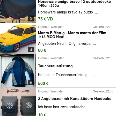
Horseware amigo bravo 12 outdoordecke
140cm 250g
Horseware amigo bravo 12 outdo
...
5
75 € VB
Gronau (Westfalen)
Gestern, 22:09
Manta B Mattig - Manta manta der Film
1:18 MCG Neu!
Angeboten Neu in Originalverpa
...
4
60 €
Gronau (Westfalen)
Gestern, 22:08
Taucherausrüstung
Komplette Taucherausrüstung –
...
5
500 €
Gronau (Westfalen)
Gestern, 22:06
2 Angelboxen mit Kunstködern Hardbaits
Ich biete hier zwei praktische
...
10 €