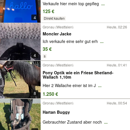
Verkaufe hier mein top gepfleg
...
125 €
4
Direkt kaufen
Gronau (Westfalen)
Heute, 02:26
Moncler Jacke
Ich verkaufe eine sehr gut erh
...
35 €
4
s
Gronau (Westfalen)
Heute, 01:41
Pony Optik wie ein Friese Shetland-
Wallach 1,10m
Hier 2 Wallache einer ist im J
...
8
1.250 €
Gronau (Westfalen)
Heute, 00:54
Hartan Buggy
Gebrauchter Zustand aber noch
...