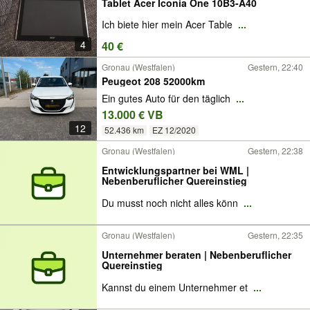
Tablet Acer Iconia One 10B3-A40
Ich biete hier mein Acer Table
...
4
40 €
Gronau (Westfalen)
Gestern, 22:40
Peugeot 208 52000km
Ein gutes Auto für den täglich
...
13.000 € VB
12
52.436 km
EZ 12/2020
Gronau (Westfalen)
Gestern, 22:38
Entwicklungspartner bei WML |
Nebenberuflicher Quereinstieg
Du musst noch nicht alles könn
...
Gronau (Westfalen)
Gestern, 22:35
Unternehmer beraten | Nebenberuflicher
Quereinstieg
Kannst du einem Unternehmer et
...