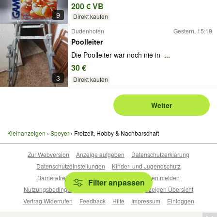
200 € VB
9
Direkt kaufen
Dudenhofen
Gestern, 15:19
Poolleiter
Die Poolleiter war noch nie in
...
30 €
3
Direkt kaufen
Weiter
Kleinanzeigen
Speyer
Freizeit, Hobby & Nachbarschaft
Zur Webversion
Anzeige aufgeben
Datenschutzerklärung
Datenschutzeinstellungen
Kinder- und Jugendschutz
Barrierefreiheitserklärung
Sicherheitslücken melden
Filter anpassen
Nutzungsbedingungen
Beliebte Suchen
Anzeigen Übersicht
Vertrag Widerrufen
Feedback
Hilfe
Impressum
Einloggen