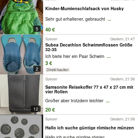
Kinder-Mumienschlafsack von Husky
Sehr gut erhaltener, gebraucht
...
5
40 €
Speyer
Gestern, 21:47
Subea Decathlon Schwimmflossen Größe
32-35
Ich biete hier ein Paar Schwim
...
3 €
2
Direkt kaufen
Speyer
Gestern, 21:36
Samsonite Reisekoffer 77 x 47 x 27 cm mit
vier Rollen
Großer aber trotzdem leichter
...
12
20 €
Speyer
Gestern, 21:06
Hallo ich suche güntige römische münzen
Hallo ich suche güntige römisc
...