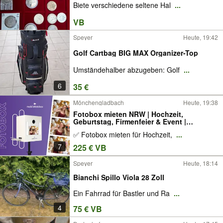
Biete verschiedene seltene Hal
...
VB
Speyer
Heute, 19:42
Golf Cartbag BIG MAX Organizer-Top
Umständehalber abzugeben: Golf
...
6
35 €
Mönchengladbach
Heute, 19:38
Fotobox mieten NRW | Hochzeit,
Geburtstag, Firmenfeier & Event |
Fotobooth mit Sofortdruck & Extras
✅ Fotobox mieten für Hochzeit,
...
7
225 € VB
Speyer
Heute, 18:14
Bianchi Spillo Viola 28 Zoll
Ein Fahrrad für Bastler und Ra
...
4
75 € VB