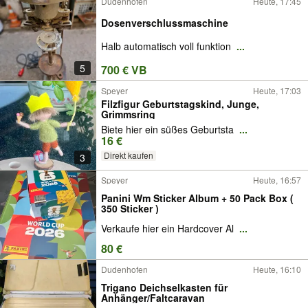
Dudenhofen
Heute, 17:45
Dosenverschlussmaschine
Halb automatisch voll funktion
...
5
700 € VB
Speyer
Heute, 17:03
Filzfigur Geburtstagskind, Junge,
Grimmsring
Biete hier ein süßes Geburtsta
...
16 €
Direkt kaufen
3
Speyer
Heute, 16:57
Panini Wm Sticker Album + 50 Pack Box (
350 Sticker )
Verkaufe hier ein Hardcover Al
...
80 €
Dudenhofen
Heute, 16:10
Trigano Deichselkasten für
Anhänger/Faltcaravan