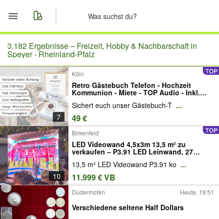
Start
3.182 Ergebnisse –
Freizeit, Hobby & Nachbarschaft in
Speyer - Rheinland-Pfalz
Merkliste
Köln
Retro Gästebuch Telefon - Hochzeit
Nachrichten
Kommunion - Miete - TOP Audio - Inkl.
USB-Stick - Online Buchung - inkl.
Sichert euch unser Gästebuch-T
...
gerahmter Anleitung - Audio Gästebuch -
inkl. Versand & Rückversand
Anzeige aufgeben
7
49 €
Birkenfeld
LED Videowand 4,5x3m 13,5 m² zu
verkaufen – P3.91 LED Leinwand, 27
Module, NovaStar Controller, Flightcases,
13,5 m² LED Videowand P3.91 ko
...
Public Viewing & Eventtechnik
10
11.999 € VB
Dudenhofen
Heute, 19:51
Verschiedene seltene Half Dollars