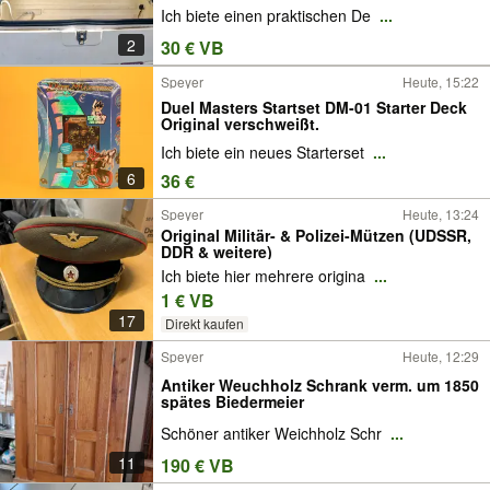
Ich biete einen praktischen De
...
2
30 € VB
Speyer
Heute, 15:22
Duel Masters Startset DM-01 Starter Deck
Original verschweißt.
Ich biete ein neues Starterset
...
6
36 €
Speyer
Heute, 13:24
Original Militär- & Polizei-Mützen (UDSSR,
DDR & weitere)
Ich biete hier mehrere origina
...
1 € VB
17
Direkt kaufen
Speyer
Heute, 12:29
Antiker Weuchholz Schrank verm. um 1850
spätes Biedermeier
Schöner antiker Weichholz Schr
...
11
190 € VB