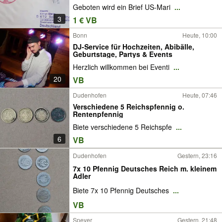
Geboten wird ein Brief US-Mari
...
3
1 € VB
Bonn
Heute, 10:00
DJ-Service für Hochzeiten, Abibälle,
Geburtstage, Partys & Events
Herzlich willkommen bei Eventi
...
20
VB
Dudenhofen
Heute, 07:46
Verschiedene 5 Reichspfennig o.
Rentenpfennig
Biete verschiedene 5 Reichspfe
...
6
VB
Dudenhofen
Gestern, 23:16
7x 10 Pfennig Deutsches Reich m. kleinem
Adler
Biete 7x 10 Pfennig Deutsches
...
VB
Speyer
Gestern, 21:48