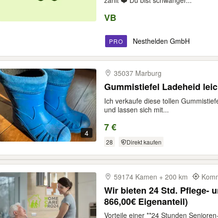
zahlt ❤️ Du bist schwanger...
VB
Nesthelden GmbH
PRO
35037 Marburg
Gummistiefel Ladeheid leich
Ich verkaufe diese tollen Gummistiefe
und lassen sich mit...
7 €
4
28
Direkt kaufen
59174 Kamen + 200 km
Komm
Wir bieten 24 Std. Pflege- u
866,00€ Eigenanteil)
Vorteile einer **24 Stunden Senioren