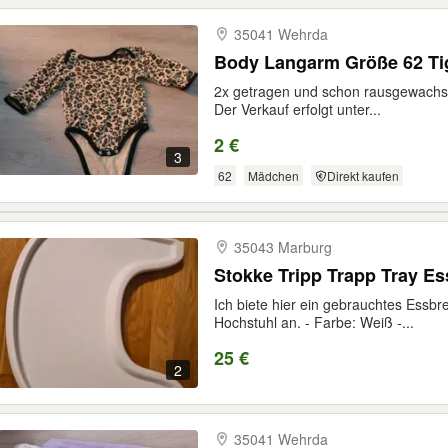
35041 Wehrda
Body Langarm Größe 62 Ti
2x getragen und schon rausgewachse
Der Verkauf erfolgt unter...
2 €
3
62
Mädchen
Direkt kaufen
35043 Marburg
Stokke Tripp Trapp Tray Es
Ich biete hier ein gebrauchtes Essbre
Hochstuhl an. - Farbe: Weiß -...
25 €
2
35041 Wehrda