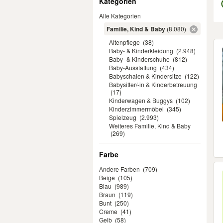
Kategorien
Alle Kategorien
Familie, Kind & Baby
(8.080)
Altenpflege
(38)
Er
Baby- & Kinderkleidung
(2.948)
Baby- & Kinderschuhe
(812)
Baby-Ausstattung
(434)
Babyschalen & Kindersitze
(122)
Babysitter/-in & Kinderbetreuung
(17)
Kinderwagen & Buggys
(102)
Kinderzimmermöbel
(345)
Spielzeug
(2.993)
Weiteres Familie, Kind & Baby
(269)
Farbe
Andere Farben
(709)
Beige
(105)
Blau
(989)
Braun
(119)
Bunt
(250)
Creme
(41)
Gelb
(58)