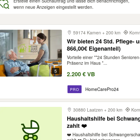
Erstelle einen Suchauftrag und lasse dich benachrichtigen,
wenn neue Anzeigen eingestellt werden.
gebnisse
59174 Kamen + 200 km
Komm
Wir bieten 24 Std. Pflege- u
866,00€ Eigenanteil)
Vorteile einer **24 Stunden Senioren
Präsenz im Haus *...
5
2.200 € VB
HomeCarePro24
PRO
30880 Laatzen + 200 km
Komm
Haushaltshilfe bei Schwan
zahlt ❤️
❤️ Haushaltshilfe bei Schwangerscha