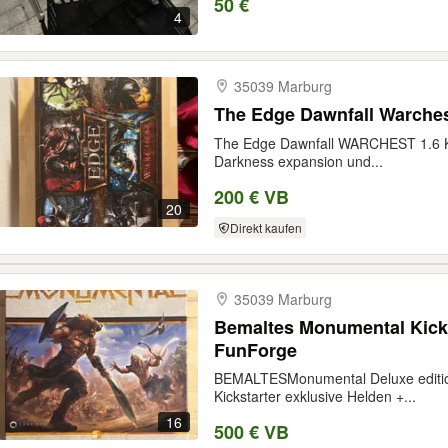
50 €
4
35039 Marburg
The Edge Dawnfall Warche
The Edge Dawnfall WARCHEST 1.6 Kic
Darkness expansion und...
200 € VB
20
Direkt kaufen
35039 Marburg
Bemaltes Monumental Kicks
FunForge
BEMALTESMonumental Deluxe edition
Kickstarter exklusive Helden +...
16
500 € VB