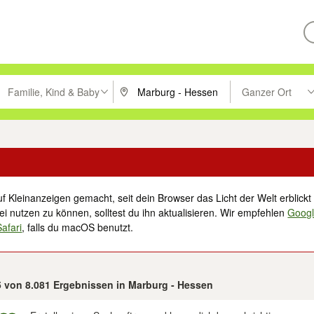
Familie, Kind & Baby
Ganzer Ort
ken um zu suchen, oder Vorschläge mit den Pfeiltasten nach oben/unt
PLZ oder Ort eingeben. Eingabetaste drücke
Suche im Umkreis 
f Kleinanzeigen gemacht, seit dein Browser das Licht der Welt erblickt 
i nutzen zu können, solltest du ihn aktualisieren. Wir empfehlen
Goog
Safari
, falls du macOS benutzt.
25 von 8.081 Ergebnissen in Marburg - Hessen