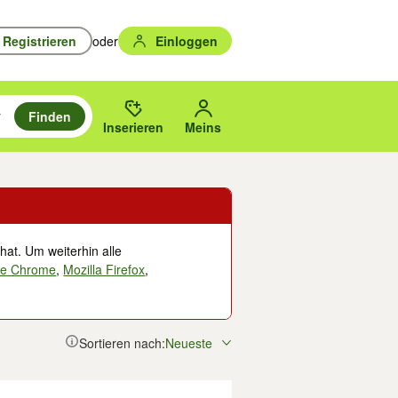
Registrieren
oder
Einloggen
Finden
en durchsuchen und mit Eingabetaste auswählen.
n um zu suchen, oder Vorschläge mit den Pfeiltasten nach oben/unten
des gewählten Orts oder PLZ.
Inserieren
Meins
hat. Um weiterhin alle
le Chrome
,
Mozilla Firefox
,
Sortieren nach:
Neueste