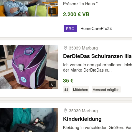
Präsenz im Haus *...
5
2.200 € VB
HomeCarePro24
PRO
35039 Marburg
DerDieDas Schulranzen lila
Ich verkaufe den gut erhaltenen leic
der Marke DerDieDas in...
35 €
6
44
Mädchen
Versand möglich
35039 Marburg
Kinderkleidung
Kleidung in verschieden Größen. Vo