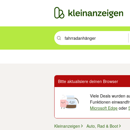
Suchbegriff eingeben. Eingabetaste drüc
Immobilien
Mode & Beauty
Auto, Rad & Boot
Haus & Garten
Jobs
Elek
Bitte aktualisiere deinen Browser
Viele Deals wurden au
Funktionen einwandfre
Microsoft Edge
oder
Kleinanzeigen
Auto, Rad & Boot