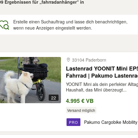
499 Ergebnissen für „fahrradanhänger“ in
Erstelle einen Suchauftrag und lasse dich benachrichtigen,
wenn neue Anzeigen eingestellt werden.
gebnisse
33104 Paderborn
Lastenrad YOONIT Mini EP5
Fahrrad | Pakumo Lastenr
Paderborn | Alternative zu
YOONIT Mini als dein perfekter Allta
Haushalt, das Mini überzeugt...
22
4.995 € VB
Versand möglich
Pakumo Cargobike Mobility
PRO