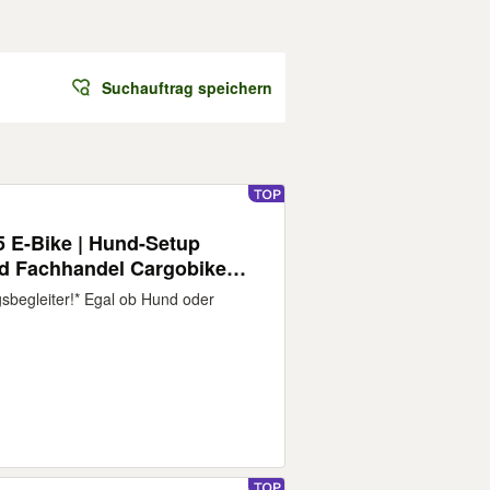
Suchauftrag speichern
 E-Bike | Hund-Setup
ad Fachhandel Cargobike
 Tern, Cube, Babboe
gsbegleiter!* Egal ob Hund oder