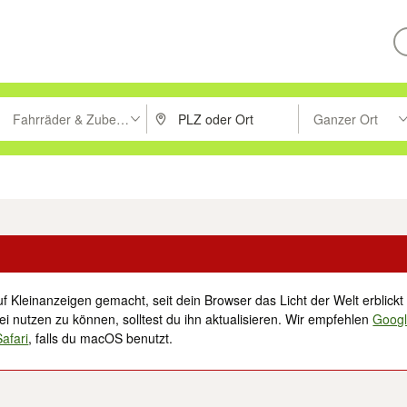
Fahrräder & Zubehör
Ganzer Ort
ken um zu suchen, oder Vorschläge mit den Pfeiltasten nach oben/unt
PLZ oder Ort eingeben. Eingabetaste drücke
Suche im Umkreis 
tronik
Familie, Kind & Baby
Haustiere
Freizeit, Hobby & Nachbarschaft
f Kleinanzeigen gemacht, seit dein Browser das Licht der Welt erblickt 
i nutzen zu können, solltest du ihn aktualisieren. Wir empfehlen
Goog
Safari
, falls du macOS benutzt.