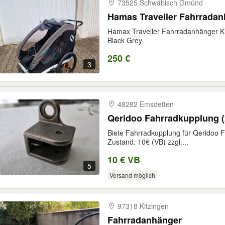
73525 Schwäbisch Gmünd
Hamas Traveller Fahrrada
Hamax Traveller Fahrradanhänger K
Black Grey
250 €
3
48282 Emsdetten
Qeridoo Fahrradkupplung (
Biete Fahrradkupplung für Qeridoo 
Zustand. 10€ (VB) zzgl....
10 € VB
5
Versand möglich
97318 Kitzingen
Fahrradanhänger