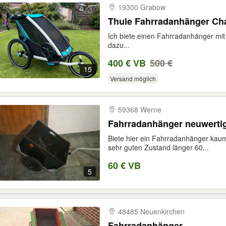
19300 Grabow
Thule Fahrradanhänger Cha
Ich biete einen Fahrradanhänger m
dazu...
400 € VB
500 €
15
Versand möglich
59368 Werne
Fahrradanhänger neuwerti
Biete hier ein Fahrradanhänger kaum
sehr guten Zustand länger 60...
60 € VB
5
48485 Neuenkirchen
Fahrradanhänger