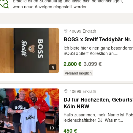
Erstelle einen Suchauftrag und lasse dich benachrichtigen,
wenn neue Anzeigen eingestellt werden.
gebnisse
40699 Erkrath
BOSS x Steiff Teddybär Nr. 
Ich biete hier einen ganz besondere
BOSS x Steiff Kollektion an....
2.800 €
3.099 €
5
Versand möglich
40699 Erkrath
DJ für Hochzeiten, Geburts
Köln NRW
Hallo zusammen, mein Name ist Rob 
leidenschaftlicher DJ. Was mit...
10
450 €