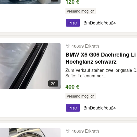
120 €
Versand möglich
BmDoubleYou24
PRO
40699 Erkrath
BMW X6 G06 Dachreling Li
Hochglanz schwarz
Zum Verkauf stehen zwei originale D
Seite: Teilenummer...
20
400 €
Versand möglich
BmDoubleYou24
PRO
40699 Erkrath