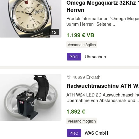
Omega Megaquartz 32Khz 1
Herren
Produktinformationen "Omega Megaq
39mm Herren" Seltene...
12
1.199 € VB
Versand möglich
Uhrsachen
PRO
40699 Erkrath
Radwuchtmaschine ATH W
ATH W24 LED 2D Auswuchtmaschine
Übernahme von Abstandsmaß und...
1.892 €
Versand möglich
WAS GmbH
PRO