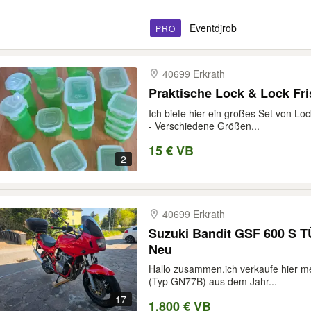
Eventdjrob
PRO
40699 Erkrath
Praktische Lock & Lock Fr
Ich biete hier ein großes Set von Lo
- Verschiedene Größen...
15 € VB
2
40699 Erkrath
Suzuki Bandit GSF 600 S TÜV u. Gabel Simmerringe
Neu
Hallo zusammen,ich verkaufe hier me
(Typ GN77B) aus dem Jahr...
17
1.800 € VB