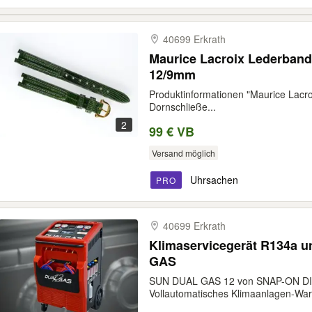
40699 Erkrath
Maurice Lacroix Lederband
12/9mm
Produktinformationen "Maurice Lacro
Dornschließe...
2
99 € VB
Versand möglich
Uhrsachen
PRO
40699 Erkrath
Klimaservicegerät R134a
GAS
SUN DUAL GAS 12 von SNAP-ON D
Vollautomatisches Klimaanlagen-Wart