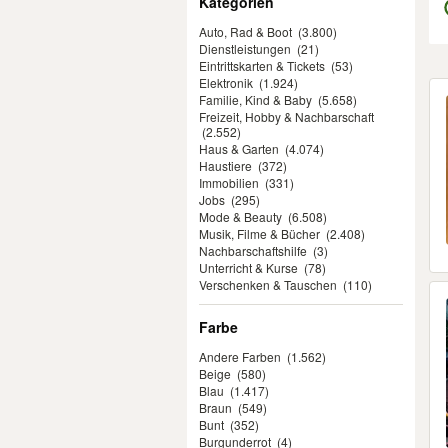
Kategorien
Auto, Rad & Boot
(3.800)
Dienstleistungen
(21)
Eintrittskarten & Tickets
(53)
Elektronik
(1.924)
Er
Familie, Kind & Baby
(5.658)
Freizeit, Hobby & Nachbarschaft
(2.552)
Haus & Garten
(4.074)
Haustiere
(372)
Immobilien
(331)
Jobs
(295)
Mode & Beauty
(6.508)
Musik, Filme & Bücher
(2.408)
Nachbarschaftshilfe
(3)
Unterricht & Kurse
(78)
Verschenken & Tauschen
(110)
Farbe
Andere Farben
(1.562)
Beige
(580)
Blau
(1.417)
Braun
(549)
Bunt
(352)
Burgunderrot
(4)