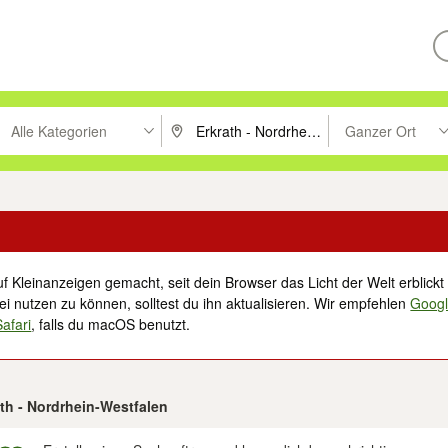
Alle Kategorien
Ganzer Ort
ken um zu suchen, oder Vorschläge mit den Pfeiltasten nach oben/unt
PLZ oder Ort eingeben. Eingabetaste drücke
Suche im Umkreis 
f Kleinanzeigen gemacht, seit dein Browser das Licht der Welt erblickt 
i nutzen zu können, solltest du ihn aktualisieren. Wir empfehlen
Goog
Safari
, falls du macOS benutzt.
ath - Nordrhein-Westfalen