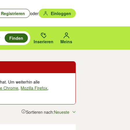
Registrieren
oder
Einloggen
Finden
en durchsuchen und mit Eingabetaste auswählen.
n um zu suchen, oder Vorschläge mit den Pfeiltasten nach oben/unten
des gewählten Orts oder PLZ.
Inserieren
Meins
hat. Um weiterhin alle
le Chrome
,
Mozilla Firefox
,
Sortieren nach:
Neueste