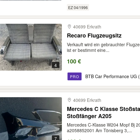
EZ 04/1996
40699 Erkrath
Recaro Flugzeugsitz
Verkauft wird ein gebrauchter Flugze
ist er bestimmt eine...
100 €
4
BTB Car Performance UG (
PRO
40699 Erkrath
Mercedes C Klasse Stoßstange vorne Frontschürze
Stoßfänger A205
Mercedes C-Klasse W204 Mopf Bj 2
a2058852001 Am Tönisberg 3,...
7