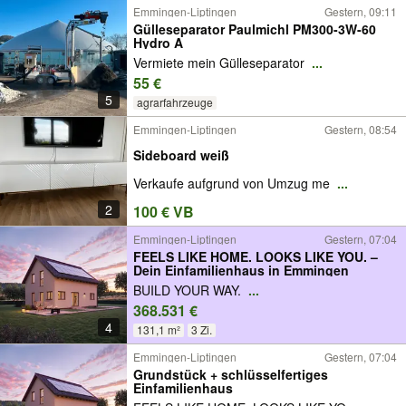
Emmingen-Liptingen
Gestern, 09:11
Gülleseparator Paulmichl PM300-3W-60
Hydro A
Vermiete mein Gülleseparator
...
55 €
5
agrarfahrzeuge
Emmingen-Liptingen
Gestern, 08:54
Sideboard weiß
Verkaufe aufgrund von Umzug me
...
2
100 € VB
Emmingen-Liptingen
Gestern, 07:04
FEELS LIKE HOME. LOOKS LIKE YOU. –
Dein Einfamilienhaus in Emmingen
BUILD YOUR WAY.
...
368.531 €
4
131,1 m²
3 Zi.
Emmingen-Liptingen
Gestern, 07:04
Grundstück + schlüsselfertiges
Einfamilienhaus