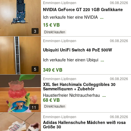
Emmingen-Liptingen
06.08.2026
NVIDIA GeForce GT 220 1GB Grafikkarte
Ich verkaufe hier eine NVIDIA
...
15 € VB
3
Direkt kaufen
Emmingen-Liptingen
06.08.2026
Ubiquiti UniFi Switch 48 PoE 500W
Ich verkaufe hier einen Ubiqui
...
5
349 € VB
Emmingen-Liptingen
06.08.2026
XXL Set Hatchimals Colleggtibles 30
Sammelfiguren + Zubehör
Haustierfreier Nichtraucherhau
...
68 € VB
Direkt kaufen
11
Emmingen-Liptingen
06.08.2026
Adidas Hallenschuhe Mädchen weiß rosa
Größe 30