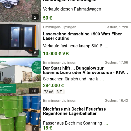
Verkaufe diesen Fahrradwagen
2
50 €
Emmingen-Liptingen
Gestern, 17:20
Laserschneidmaschine 1500 Watt Fiber
Laser cutting
Verkaufe fast neue knapp 500 B
...
8
10.000 € VB
Emmingen-Liptingen
Gestern, 17:06
Der Staat hilft ... Bungalow zur
Eigennutzung oder Altersvorsorge - KfW-
Kredite - hohe Steuereffekte
Sie suchen für sich und Ihre k
...
294.000 €
10
72 m²
3 Zi.
Emmingen-Liptingen
Gestern, 16:43
Blechfass mit Deckel Feuerfass
Regentonne Lagerbehälter
Fässer aus Blech mit Spannring
...
15 €
6