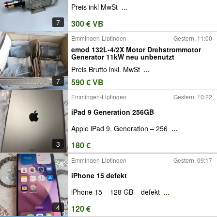
Preis inkl MwSt
...
7
300 € VB
Emmingen-Liptingen
Gestern, 11:00
emod 132L-4/2X Motor Drehstrommotor
Generator 11kW neu unbenutzt
Preis Brutto inkl. MwSt
...
7
590 € VB
Emmingen-Liptingen
Gestern, 10:22
iPad 9 Generation 256GB
Apple iPad 9. Generation – 256
...
3
180 €
Emmingen-Liptingen
Gestern, 09:17
iPhone 15 defekt
iPhone 15 – 128 GB – defekt
...
4
120 €