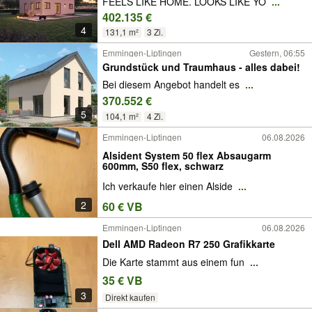
FEELS LIKE HOME. LOOKS LIKE YO
...
402.135 €
4
131,1 m²
3 Zi.
Emmingen-Liptingen
Gestern, 06:55
Grundstück und Traumhaus - alles dabei!
Bei diesem Angebot handelt es
...
370.552 €
5
104,1 m²
4 Zi.
Emmingen-Liptingen
06.08.2026
Alsident System 50 flex Absaugarm
600mm, S50 flex, schwarz
Ich verkaufe hier einen Alside
...
2
60 € VB
Emmingen-Liptingen
06.08.2026
Dell AMD Radeon R7 250 Grafikkarte
Die Karte stammt aus einem fun
...
35 € VB
3
Direkt kaufen