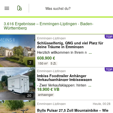
Start
3.616 Ergebnisse –
Emmingen-Liptingen - Baden-
Württemberg
Merkliste
Emmingen-Liptingen
Schlüsselfertig, QNG und viel Platz für
deine Träume in Emmingen
Nachrichten
Herzlich willkommen in Ihrem n
...
608.900 €
Anzeige aufgeben
7
150 m²
5 Zi.
Emmingen-Liptingen
Imbiss Foodtrailer Anhänger
Verkaufsanhänger Imbisswagen
- Zwei Verkaufsklappen: hinten
...
18.900 € VB
anhaenger
20
Emmingen-Liptingen
Heute, 00:28
Bulls Pulsar 27,5 Zoll Mountainbike – Wie