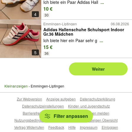
Ich biete ein Paar Adidas Hall
...
10 €
4
30
Emmingen-Liptingen
06.08.2026
Adidas Hallenschuhe Schulsport Indoor
Gr.36 Mädchen
Ich biete hier ein Paar sehr g
...
15 €
5
36
Weiter
Kleinanzeigen
Emmingen-Liptingen
Zur Webversion
Anzeige aufgeben
Datenschutzerklärung
Datenschutzeinstellungen
Kinder- und Jugendschutz
Barrierefreiheitserklärung
Sicherheitslücken melden
Filter anpassen
Nutzungsbedingungen
Beliebte Suchen
Anzeigen Übersicht
Vertrag Widerrufen
Feedback
Hilfe
Impressum
Einloggen