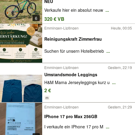
NEU
Verkaufe hier ein absolut neuw
...
6
320 € VB
Emmingen-Liptingen
Heute, 00:05
Reinigungskraft Zimmerfrau
Suchen für unsern Hotelbetrieb
...
Emmingen-Liptingen
Gestern, 22:19
Umstandsmode Leggings
H&M Mama Jerseyleggings kurz u
...
2 €
m
Emmingen-Liptingen
Gestern, 21:29
IPhone 17 pro Max 256GB
I verkaufe ein IPhone 17 pro M
...