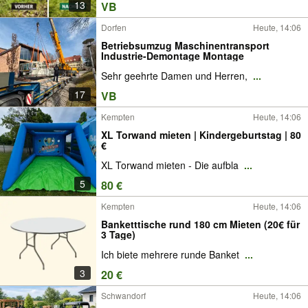
13
VB
Dorfen
Heute, 14:06
Betriebsumzug Maschinentransport
Industrie-Demontage Montage
Sehr geehrte Damen und Herren,
...
17
VB
Kempten
Heute, 14:06
XL Torwand mieten | Kindergeburtstag | 80
€
XL Torwand mieten - Die aufbla
...
5
80 €
Kempten
Heute, 14:06
Banketttische rund 180 cm Mieten (20€ für
3 Tage)
Ich biete mehrere runde Banket
...
3
20 €
Schwandorf
Heute, 14:06