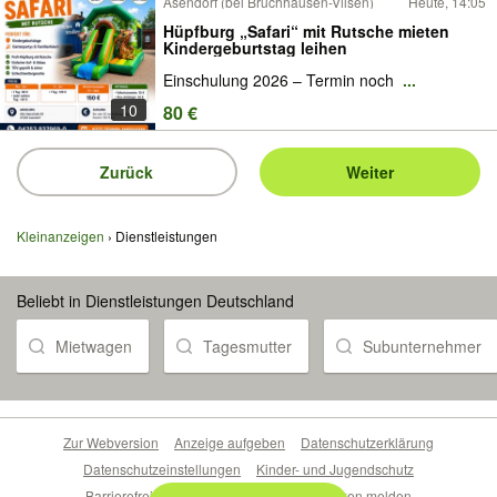
Asendorf (bei Bruchhausen-Vilsen)
Heute, 14:05
Hüpfburg „Safari“ mit Rutsche mieten
Kindergeburtstag leihen
Einschulung 2026 – Termin noch
...
10
80 €
Zurück
Weiter
Kleinanzeigen
Dienstleistungen
Beliebt in Dienstleistungen Deutschland
Mietwagen
Tagesmutter
Subunternehmer
Zur Webversion
Anzeige aufgeben
Datenschutzerklärung
Datenschutzeinstellungen
Kinder- und Jugendschutz
Barrierefreiheitserklärung
Sicherheitslücken melden