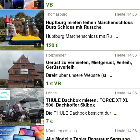
7
VB
Thomasburg
Heute, 14:06
Hüpfburg mieten leihen Märchenschloss
Burg Schloss mit Rutsche
Hüpfburg Märchenschloss mit Ru
...
7
120 €
Holzminden
Heute, 14:06
Gerüst zu vermieten, Mietgerüst, Verleih,
Gerüstverleih
Direkt über unsere Website (si
...
3
1 € VB
Löhne
Heute, 14:06
THULE Dachbox mieten: FORCE XT XL
500l Dachkoffer Skibox
Die THULE Dachbox besticht dur
...
10
7 €
Nürnberg (Mittelfr)
Heute, 14:06
Alle Modelle Tablet Reparatur Samsung,