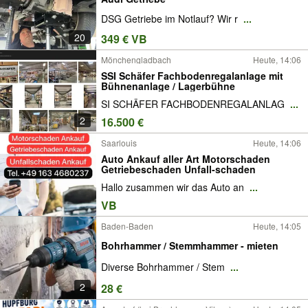
DSG Getriebe im Notlauf? Wir r
...
20
349 € VB
Mönchengladbach
Heute, 14:06
SSI Schäfer Fachbodenregalanlage mit
Bühnenanlage / Lagerbühne
SI SCHÄFER FACHBODENREGALANLAG
...
2
16.500 €
Saarlouis
Heute, 14:06
Auto Ankauf aller Art Motorschaden
Getriebeschaden Unfall-schaden
Hallo zusammen wir das Auto an
...
VB
Baden-Baden
Heute, 14:05
Bohrhammer / Stemmhammer - mieten
Diverse Bohrhammer / Stem
...
2
28 €