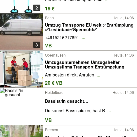
2
19 €
Bonn
Heute, 14:06
Urmzug Transporte EU weit ✅Entrümplung
✅Lestintaxi✅Spermühl✅
+4915216217691
...
8
VB
Oberhausen
Heute, 14:06
Umzugsunternehmen Umzugshelfer
Umzugsfirma Transport Entrümpelung
Am besten direkt Anrufen
...
20 € VB
Heidelberg
Heute, 14:06
Bassist/in gesucht…
Du kannst Bass spielen, hast B
...
VB
Bremen
Heute, 14:06