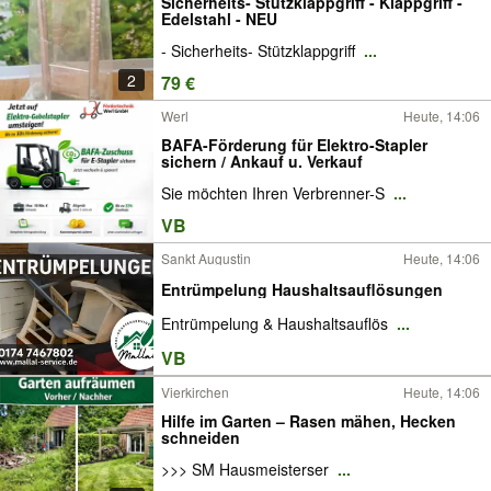
Sicherheits- Stützklappgriff - Klappgriff -
Edelstahl - NEU
- Sicherheits- Stützklappgriff
...
2
79 €
Werl
Heute, 14:06
BAFA-Förderung für Elektro-Stapler
sichern / Ankauf u. Verkauf
Sie möchten Ihren Verbrenner-S
...
VB
Sankt Augustin
Heute, 14:06
Entrümpelung Haushaltsauflösungen
Entrümpelung & Haushaltsauflös
...
VB
Vierkirchen
Heute, 14:06
Hilfe im Garten – Rasen mähen, Hecken
schneiden
>>> SM Hausmeisterser
...