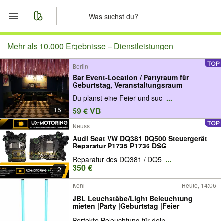
Start
Mehr als 10.000 Ergebnisse –
Dienstleistungen
Berlin
Merkliste
Bar Event-Location / Partyraum für
Geburtstag, Veranstaltungsraum
Nachrichten
​​Du planst eine Feier und suc
...
15
59 € VB
Anzeige aufgeben
Neuss
Audi Seat VW DQ381 DQ500 Steuergerät
Reparatur P1735 P1736 DSG
Reparatur des DQ381 / DQ5
...
350 €
2
Kehl
Heute, 14:06
JBL Leuchstäbe/Light Beleuchtung
mieten |Party |Geburtstag |Feier
Perfekte Beleuchtung für dein
...