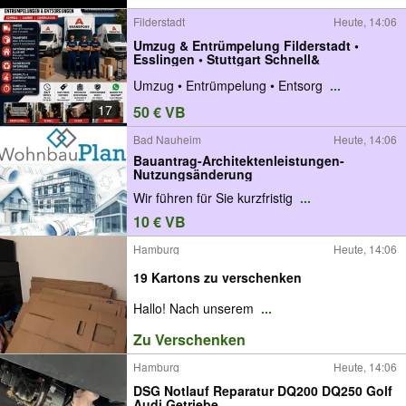
Filderstadt
Heute, 14:06
Umzug & Entrümpelung Filderstadt •
Esslingen • Stuttgart Schnell&
Umzug • Entrümpelung • Entsorg
...
17
50 € VB
Bad Nauheim
Heute, 14:06
Bauantrag-Architektenleistungen-
Nutzungsänderung
Wir führen für Sie kurzfristig
...
10 € VB
Hamburg
Heute, 14:06
19 Kartons zu verschenken
Hallo! Nach unserem
...
Zu Verschenken
Hamburg
Heute, 14:06
DSG Notlauf Reparatur DQ200 DQ250 Golf
Audi Getriebe