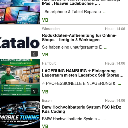
IPad , Huawei Ladebuchse ,
Displayschaden
- Smartphone & Tablet Reparatu
...
VB
Wiesbaden
Heute, 14:06
Roduktdaten-Aufbereitung für Online-
Shops – fertig in 3 Werktagen
Sie haben eine unaufgeräumte E
...
2
VB
Hamburg
Heute, 14:06
LAGERUNG HAMBURG ⭐ Einlagerung
Lagerraum mieten Lagerbox Self Storage
Möbel Lager Zwischenlagerung
⭐ PROFESSIONELLE EINLAGERUNG &
...
Umzugsgut Lagerhalle Lagerfläche Möbel
einlagern Umzug Transport Mietlager Haus
9
VB
Wohnung Gewerbe Büro
Essen
Heute, 14:06
Bmw Hochvoltbatterie System FSC NcD2
Kds Coding
BMW Hochvoltbatterie System –
...
VB