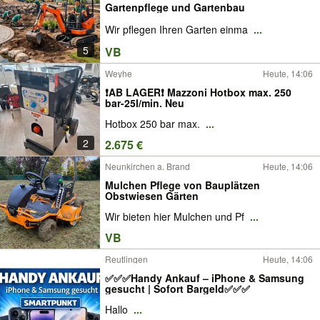
Gartenpflege und Gartenbau
Wir pflegen Ihren Garten einma
...
5
VB
Weyhe
Heute, 14:06
❗AB LAGER❗ Mazzoni Hotbox max. 250
bar-25l/min. Neu
Hotbox 250 bar max.
...
2
2.675 €
Neunkirchen a. Brand
Heute, 14:06
Mulchen Pflege von Bauplätzen
Obstwiesen Gärten
Wir bieten hier Mulchen und Pf
...
VB
Reutlingen
Heute, 14:06
✅✅✅Handy Ankauf – iPhone & Samsung
gesucht | Sofort Bargeld✅✅✅
Hallo
...