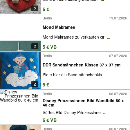
2
6 €
Berlin
13.07.2026
Mond Makramee
Mond Makramee zu verkaufen cir
...
2
5 € VB
Berlin
07.07.2026
DDR Sandmännchen Kissen 37 x 37 cm
Biete hier ein Sandmännchenkis
...
2
5 €
Berlin
06.07.2026
Disney Prinzessinnen Bild Wandbild 80 x
40 cm
Süßes Bild Disney Prinzessinne
...
6 € VB
Berlin
06.07.2026