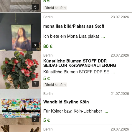
5 €
5
Direkt kaufen
Berlin
23.07.2026
mona lisa bild/Plakat aus Stoff
Ich biete ein Mona Lisa plakat
...
7
80 €
Berlin
23.07.2026
Künstliche Blumen STOFF DDR
SEIDAFLOR KorbWANDHALTERUNG
Künstliche Blumen STOFF DDR SE
...
5 €
7
Direkt kaufen
Berlin
21.07.2026
Wandbild Skyline Köln
Für Kölner bzw. Köln-Liebhaber
...
2
5 €
Berlin
20.07.2026