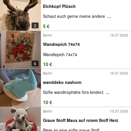
Elchkopf Plüsch
Schaut euch gerne meine andere
...
2
5 €
Berlin
16.07.2026
Wandtepich 74x74
Wandtepich 74x74
6
10 €
Berlin
16.07.2026
wanddeko nashorn
Süße wandtrophähe fürs kinderz
...
10 €
Berlin
15.07.2026
Graue Stoff Maus auf rotem Stoff Herz
Biete an eine süße graue Stoff
...