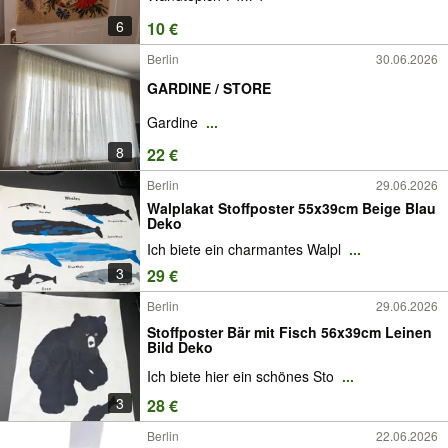
6
10 €
Berlin
30.06.2026
GARDINE / STORE
Gardine
...
8
22 €
Berlin
29.06.2026
Walplakat Stoffposter 55x39cm Beige Blau
Deko
Ich biete ein charmantes Walpl
...
3
29 €
Berlin
29.06.2026
Stoffposter Bär mit Fisch 56x39cm Leinen
Bild Deko
Ich biete hier ein schönes Sto
...
3
28 €
Berlin
22.06.2026