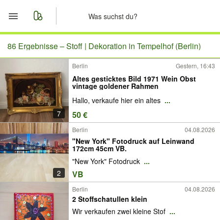
Start
86 Ergebnisse –
Stoff | Dekoration in Tempelhof (Berlin)
Berlin
Gestern, 16:43
Merkliste
Altes gesticktes Bild 1971 Wein Obst
vintage goldener Rahmen
Nachrichten
Hallo, verkaufe hier ein altes
...
7
50 €
Anzeige aufgeben
Berlin
04.08.2026
"New York" Fotodruck auf Leinwand
172cm 45cm VB.
"New York" Fotodruck
...
2
VB
Berlin
04.08.2026
2 Stoffschatullen klein
Wir verkaufen zwei kleine Stof
...