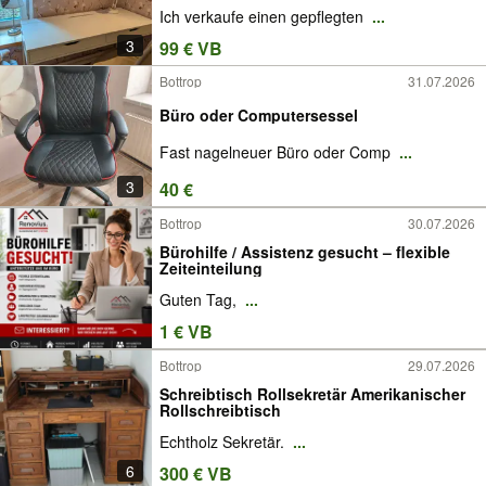
Ich verkaufe einen gepflegten
...
3
99 € VB
Bottrop
31.07.2026
Büro oder Computersessel
Fast nagelneuer Büro oder Comp
...
3
40 €
Bottrop
30.07.2026
Bürohilfe / Assistenz gesucht – flexible
Zeiteinteilung
Guten Tag,
...
1 € VB
Bottrop
29.07.2026
Schreibtisch Rollsekretär Amerikanischer
Rollschreibtisch
Echtholz Sekretär.
...
6
300 € VB