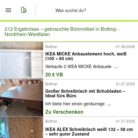
Start
212 Ergebnisse –
gebrauchte Büromöbel in Bottrop -
Nordrhein-Westfalen
Merkliste
Bottrop
01.08.2026
IKEA MICKE Anbauelement hoch, weiß
Nachrichten
(105 × 65 cm)
Verkaufe 2 IKEA MICKE Anbauele
...
Anzeige aufgeben
20 € VB
Bottrop
31.07.2026
Großer Schreibtisch mit Schubladen –
Ideal fürs Büro
Ich biete hier einen geräumige
...
Zu Verschenken
Bottrop
31.07.2026
IKEA ALEX Schreibtisch weiß 132 × 58 cm
– sehr guter Zustand