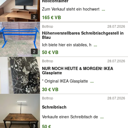
Rollcontainer
Zum Verkauf steht ein hochwert
...
2
165 € VB
Bottrop
28.07.2026
Höhenverstellbares Schreibtischgestell in
Blau
Ich biete hier ein stabiles, h
...
2
50 € VB
Bottrop
28.07.2026
NUR NOCH HEUTE & MORGEN! IKEA
Glasplatte
* Original IKEA Glasplatte
...
30 € VB
Bottrop
28.07.2026
Schreibtisch
Verkaufe einen Schreibtisch de
...
3
50 €