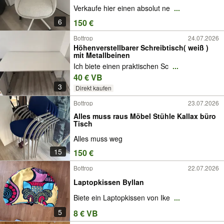
Verkaufe hier einen absolut ne
...
6
150 €
Bottrop
24.07.2026
Höhenverstellbarer Schreibtisch( weiß )
mit Metallbeinen
Ich biete einen praktischen Sc
...
40 € VB
3
Direkt kaufen
Bottrop
23.07.2026
Alles muss raus Möbel Stühle Kallax büro
Tisch
Alles muss weg
15
150 €
Bottrop
22.07.2026
Laptopkissen Byllan
Biete ein Laptopkissen von Ike
...
5
8 € VB