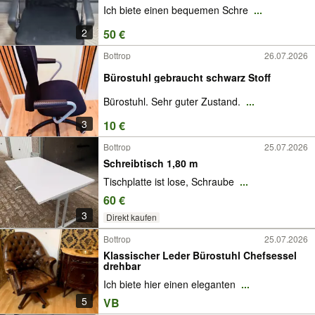
Ich biete einen bequemen Schre
...
2
50 €
Bottrop
26.07.2026
Bürostuhl gebraucht schwarz Stoff
Bürostuhl. Sehr guter Zustand.
...
3
10 €
Bottrop
25.07.2026
Schreibtisch 1,80 m
Tischplatte ist lose, Schraube
...
60 €
3
Direkt kaufen
Bottrop
25.07.2026
Klassischer Leder Bürostuhl Chefsessel
drehbar
Ich biete hier einen eleganten
...
5
VB