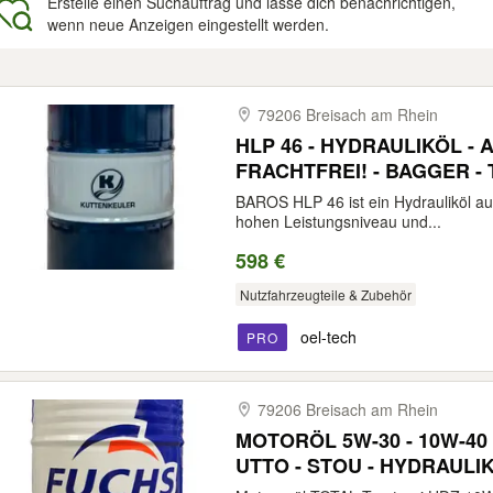
Erstelle einen Suchauftrag und lasse dich benachrichtigen,
wenn neue Anzeigen eingestellt werden.
gebnisse
79206 Breisach am Rhein
HLP 46 - HYDRAULIKÖL - A
FRACHTFREI! - BAGGER -
RAUPENBAGGER - LADERA
BAROS HLP 46 ist ein Hydrauliköl au
hohen Leistungsniveau und...
598 €
Nutzfahrzeugteile & Zubehör
oel-tech
PRO
79206 Breisach am Rhein
MOTORÖL 5W-30 - 10W-40 
UTTO - STOU - HYDRAULIK
FENDT - DEUTZ - HY-GAR