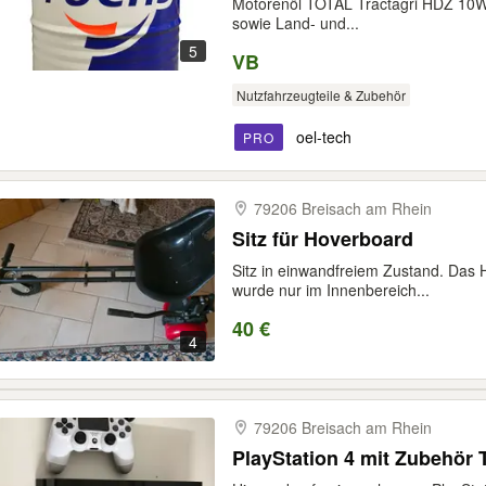
Motorenöl TOTAL Tractagri HDZ 10W-4
ADBLUE - FORSTMASCHIN
sowie Land- und...
SCHLEPPER - KETTENÖL
5
VB
Nutzfahrzeugteile & Zubehör
oel-tech
PRO
79206 Breisach am Rhein
Sitz für Hoverboard
Sitz in einwandfreiem Zustand. Das H
wurde nur im Innenbereich...
40 €
4
79206 Breisach am Rhein
PlayStation 4 mit Zubehör