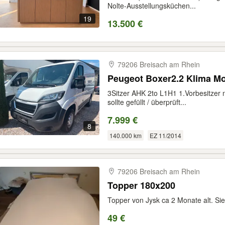
Nolte-Ausstellungsküchen...
19
13.500 €
79206 Breisach am Rhein
Peugeot Boxer2.2 Klima Mo
3Sitzer AHK 2to L1H1 1.Vorbesitzer
sollte gefüllt / überprüft...
7.999 €
8
140.000 km
EZ 11/2014
79206 Breisach am Rhein
Topper 180x200
Topper von Jysk ca 2 Monate alt. Si
49 €