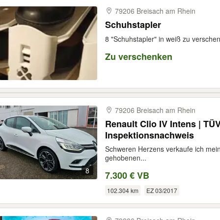
79206 Breisach am Rhein
Schuhstapler
8 "Schuhstapler" in weiß zu versche
Zu verschenken
79206 Breisach am Rhein
Renault Clio IV Intens | TÜV
Inspektionsnachweis
Schweren Herzens verkaufe ich meine
gehobenen...
8
7.300 € VB
102.304 km
EZ 03/2017