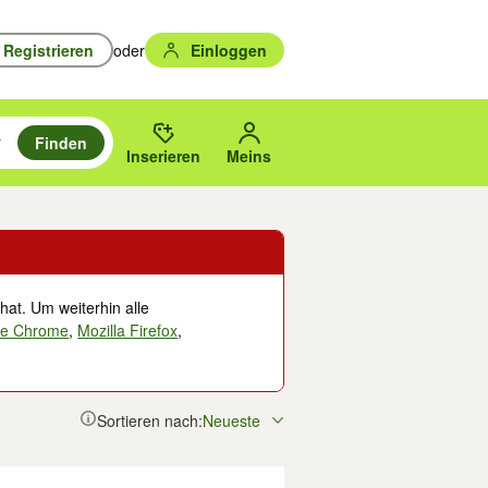
Registrieren
oder
Einloggen
Finden
en durchsuchen und mit Eingabetaste auswählen.
n um zu suchen, oder Vorschläge mit den Pfeiltasten nach oben/unten
des gewählten Orts oder PLZ.
Inserieren
Meins
hat. Um weiterhin alle
le Chrome
,
Mozilla Firefox
,
Sortieren nach:
Neueste