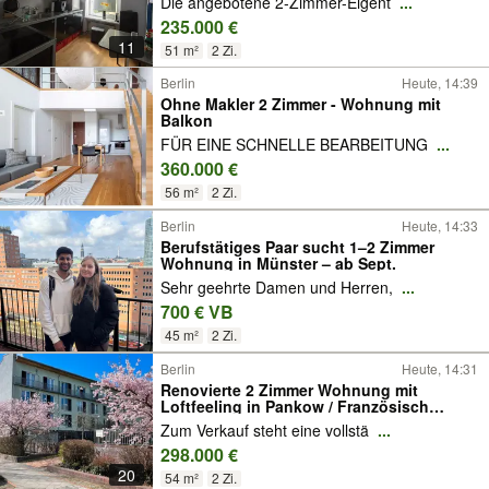
Die angebotene 2-Zimmer-Eigent
...
235.000 €
11
51 m²
2 Zi.
Berlin
Heute, 14:39
Ohne Makler 2 Zimmer - Wohnung mit
Balkon
FÜR EINE SCHNELLE BEARBEITUNG
...
360.000 €
56 m²
2 Zi.
Berlin
Heute, 14:33
Berufstätiges Paar sucht 1–2 Zimmer
Wohnung in Münster – ab Sept.
Sehr geehrte Damen und Herren,
...
700 € VB
45 m²
2 Zi.
Berlin
Heute, 14:31
Renovierte 2 Zimmer Wohnung mit
Loftfeeling in Pankow / Französisch
Buchholz
Zum Verkauf steht eine vollstä
...
298.000 €
20
54 m²
2 Zi.