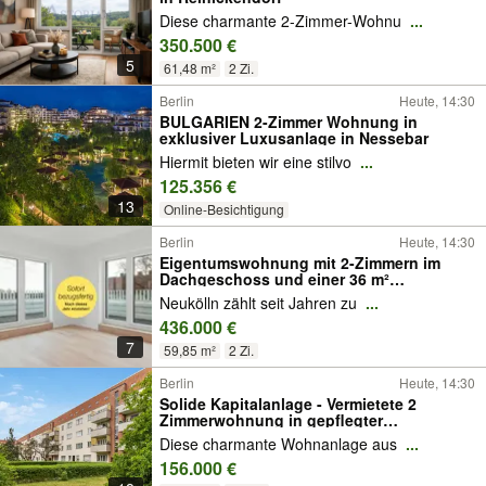
Diese charmante 2-Zimmer-Wohnu
...
350.500 €
5
61,48 m²
2 Zi.
Berlin
Heute, 14:30
BULGARIEN 2-Zimmer Wohnung in
exklusiver Luxusanlage in Nessebar
Hiermit bieten wir eine stilvo
...
125.356 €
13
Online-Besichtigung
Berlin
Heute, 14:30
Eigentumswohnung mit 2-Zimmern im
Dachgeschoss und einer 36 m²
Dachterrasse in Berlin-Neukölln
Neukölln zählt seit Jahren zu
...
436.000 €
7
59,85 m²
2 Zi.
Berlin
Heute, 14:30
Solide Kapitalanlage - Vermietete 2
Zimmerwohnung in gepflegter
Wohnanlage
Diese charmante Wohnanlage aus
...
156.000 €