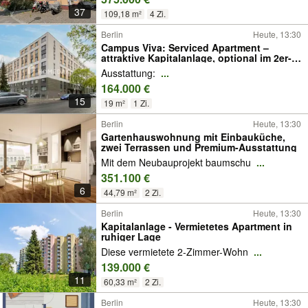
37
109,18 m²
4 Zi.
Berlin
Heute, 13:30
Campus Viva: Serviced Apartment –
attraktive Kapitalanlage, optional im 2er-
Paket
Ausstattung:
...
164.000 €
15
19 m²
1 Zi.
Berlin
Heute, 13:30
Gartenhauswohnung mit Einbauküche,
zwei Terrassen und Premium-Ausstattung
Mit dem Neubauprojekt baumschu
...
351.100 €
6
44,79 m²
2 Zi.
Berlin
Heute, 13:30
Kapitalanlage - Vermietetes Apartment in
ruhiger Lage
Diese vermietete 2-Zimmer-Wohn
...
139.000 €
11
60,33 m²
2 Zi.
Berlin
Heute, 13:30