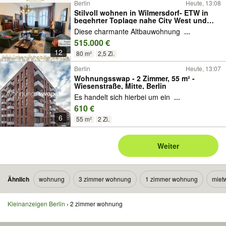
Berlin
Heute, 13:08
Stilvoll wohnen in Wilmersdorf- ETW in
begehrter Toplage nahe City West und
Ku’damm
Diese charmante Altbauwohnung
...
515.000 €
12
80 m²
2,5 Zi.
Berlin
Heute, 13:07
Wohnungsswap - 2 Zimmer, 55 m² -
Wiesenstraße, Mitte, Berlin
Es handelt sich hierbei um ein
...
610 €
6
55 m²
2 Zi.
Weiter
Ähnlich
wohnung
3 zimmer wohnung
1 zimmer wohnung
miet
Kleinanzeigen Berlin
2 zimmer wohnung