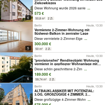
Ziekowkiezes
Diese Wohnung wurde 2026 sanie
...
573 €
6
50,8 m²
2 Zi.
Berlin
Heute, 13:30
Vermietete 2-Zimmer-Wohnung mit
Südwest-Balkon in zentraler Lage
Diese vermietete 2-Zimmer-Eige
...
300.000 €
5
50 m²
2 Zi.
Berlin
Heute, 13:30
*provisionsfrei* Renditeobjekt Wohnung
vermietet in gepflegter Wohnanlage mit
guter Ausstattung 1.OG
Diese schön geschnittene 2-Zim
...
189.000 €
6
59,74 m²
2 Zi.
Berlin
Heute, 13:30
ALTBAUKLASSIKER MIT POTENZIAL:
3.OG, GROßZÜGIGE 4 ZIMMER, 2
BALKONE IN STEGLITZ I PROVISIONSFREI
Diese großzügige 4-Zimmer-Wohn
...
575.000 €