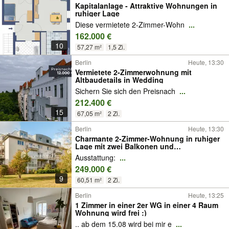
Kapitalanlage - Attraktive Wohnungen in
ruhiger Lage
Diese vermietete 2-Zimmer-Wohn
...
162.000 €
10
57,27 m²
1,5 Zi.
Berlin
Heute, 13:30
Vermietete 2-Zimmerwohnung mit
Altbaudetails in Wedding
Sichern Sie sich den Preisnach
...
212.400 €
15
67,05 m²
2 Zi.
Berlin
Heute, 13:30
Charmante 2-Zimmer-Wohnung in ruhiger
Lage mit zwei Balkonen und
Tiefgaragenstellplatz
Ausstattung:
...
249.000 €
9
60,51 m²
2 Zi.
Berlin
Heute, 13:25
1 Zimmer in einer 2er WG in einer 4 Raum
Wohnung wird frei :)
.. ab dem 15.08 wird bei mir e
...