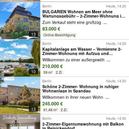
Berlin
Heute, 14:30
BULGARIEN Wohnen am Meer ohne
Wartungsgebühr – 2-Zimmer-Wohnung in
Sveti Vlas
Zum Verkauf steht eine großzüg
...
83.000 €
13
Online-Besichtigung
Berlin
Heute, 14:30
Kapitalanlage am Wasser – Vermietete 2-
Zimmer-Wohnung mit Aufzug und
Tiefgaragenstellplatz
Willkommen zu einer außergewöh
...
210.000 €
10
59 m²
2 Zi.
Berlin
Heute, 14:30
Schöne 2-Zimmer- Wohnung in ruhiger
Wohnanlage in Spandau
Willkommen in Ihrer neuen Wohn
...
245.000 €
13
61,48 m²
2 Zi.
Berlin
Heute, 14:30
2-Zimmer-Eigentumswohnung mit Balkon
in Reinickendorf