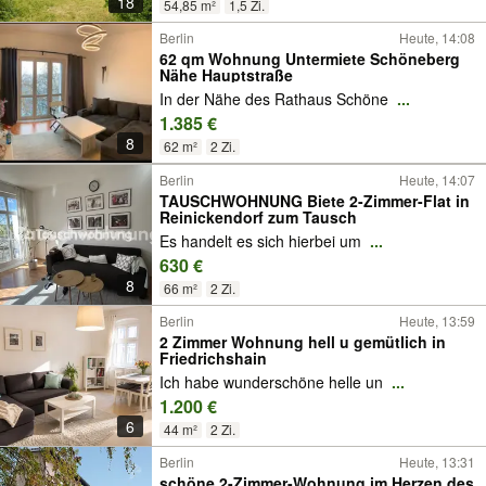
18
54,85 m²
1,5 Zi.
Berlin
Heute, 14:08
62 qm Wohnung Untermiete Schöneberg
Nähe Hauptstraße
In der Nähe des Rathaus Schöne
...
1.385 €
8
62 m²
2 Zi.
Berlin
Heute, 14:07
TAUSCHWOHNUNG Biete 2-Zimmer-Flat in
Reinickendorf zum Tausch
Es handelt es sich hierbei um
...
630 €
8
66 m²
2 Zi.
Berlin
Heute, 13:59
2 Zimmer Wohnung hell u gemütlich in
Friedrichshain
Ich habe wunderschöne helle un
...
1.200 €
6
44 m²
2 Zi.
Berlin
Heute, 13:31
schöne 2-Zimmer-Wohnung im Herzen des