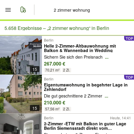
Start
5.658 Ergebnisse –
„2 zimmer wohnung“ in Berlin
Berlin
Merkliste
Helle 2-Zimmer-Altbauwohnung mit
Balkon & Wannenbad in Wedding
Nachrichten
Sichern Sie sich den Preisnach
...
267.000 €
15
Anzeige aufgeben
70,21 m²
2 Zi.
Berlin
Eigentumswohnung in begehrter Lage in
Zehlendorf
Die gut geschnittene 2 Zimmer
...
210.000 €
15
57,56 m²
2 Zi.
Berlin
Heute, 14:41
2-Zimmer -ETW mit Balkon in guter Lage
Berlin Siemensstadt direkt vom
Eigentümer