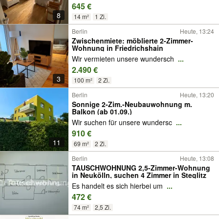
645 €
8
14 m²
1 Zi.
Berlin
Heute, 13:24
Zwischenmiete: möblierte 2-Zimmer-
Wohnung in Friedrichshain
Wir vermieten unsere wundersch
...
2.490 €
3
100 m²
2 Zi.
Berlin
Heute, 13:20
Sonnige 2-Zim.-Neubauwohnung m.
Balkon (ab 01.09.)
Wir suchen für unsere wundersc
...
910 €
11
69 m²
2 Zi.
Berlin
Heute, 13:08
TAUSCHWOHNUNG 2,5-Zimmer-Wohnung
in Neukölln, suchen 4 Zimmer in Steglitz
Es handelt es sich hierbei um
...
472 €
74 m²
2,5 Zi.