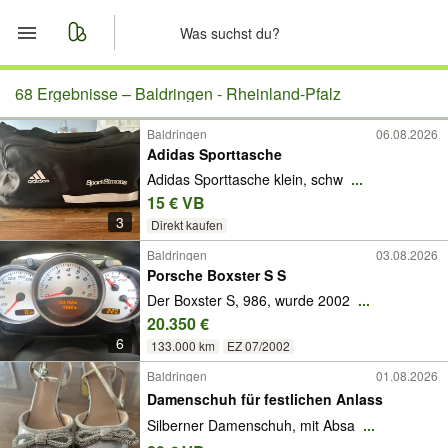
Start
68 Ergebnisse –
Baldringen - Rheinland-Pfalz
Baldringen
06.08.2026
Merkliste
Adidas Sporttasche
Adidas Sporttasche klein, schw
...
Nachrichten
15 € VB
3
Direkt kaufen
Anzeige aufgeben
Baldringen
03.08.2026
Porsche Boxster S S
Der Boxster S, 986, wurde 2002
...
20.350 €
6
133.000 km
EZ 07/2002
Baldringen
01.08.2026
Damenschuh für festlichen Anlass
Silberner Damenschuh, mit Absa
...