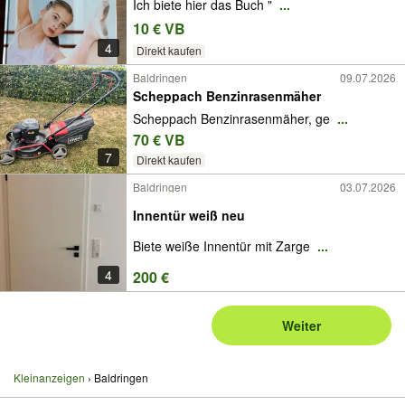
Ich biete hier das Buch "
...
10 € VB
4
Direkt kaufen
Baldringen
09.07.2026
Scheppach Benzinrasenmäher
Scheppach Benzinrasenmäher, ge
...
70 € VB
7
Direkt kaufen
Baldringen
03.07.2026
Innentür weiß neu
Biete weiße Innentür mit Zarge
...
4
200 €
Weiter
Kleinanzeigen
Baldringen