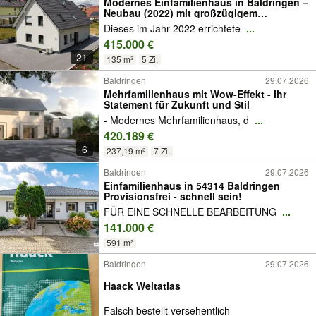
Modernes Einfamilienhaus in Baldringen –
Neubau (2022) mit großzügigem
Grundstück
Dieses im Jahr 2022 errichtete
...
415.000 €
21
135 m²
5 Zi.
Baldringen
29.07.2026
Mehrfamilienhaus mit Wow-Effekt - Ihr
Statement für Zukunft und Stil
- Modernes Mehrfamilienhaus, d
...
420.189 €
6
237,19 m²
7 Zi.
Baldringen
29.07.2026
Einfamilienhaus in 54314 Baldringen
Provisionsfrei - schnell sein!
FÜR EINE SCHNELLE BEARBEITUNG
...
141.000 €
591 m²
Baldringen
29.07.2026
Haack Weltatlas
Falsch bestellt versehentlich