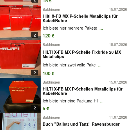
15 €
Baldringen
15.07.2026
Hilti X-FB MX P-Schelle Metallclips für
Kabel/Rohre
Ich biete hier mehrere Pakete
...
2
120 €
Baldringen
15.07.2026
HILTI X-FB MX P-Schelle Fixbride 20 MX
Metallclips
Ich biete hier zwei volle Pake
...
2
100 €
Baldringen
15.07.2026
HILTI X-FB MX P-Schellen Metallclips für
Kabel/Rohre
Ich biete hier eine Packung HI
...
2
5 €
Baldringen
11.07.2026
Buch "Ballett und Tanz" Ravensburger