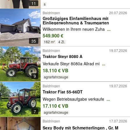
11
s
Baldringen
20.07.2026
Großzügiges Einfamilienhaus mit
Einliegerwohnung & Traumgarten
Willkommen in Ihrem neuen Zuha
...
549.900 €
35
162 m²
4 Zi.
Baldringen
19.07.2026
Traktor Steyr 8080 A
Verkaufe Steyr 8080a Allrad mi
...
18.110 € VB
9
agrarfahrzeuge
Baldringen
19.07.2026
Traktor Fiat 55-66DT
Wegen Betriebsaufgabe verkaufe
...
17.110 € VB
7
agrarfahrzeuge
Baldringen
17.07.2026
Sexy Body mit Schmetterlingen , Gr. M