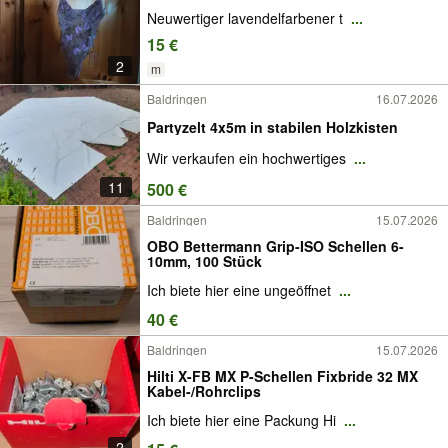
Neuwertiger lavendelfarbener t
...
15 €
2
m
Baldringen
16.07.2026
Partyzelt 4x5m in stabilen Holzkisten
Wir verkaufen ein hochwertiges
...
11
500 €
Baldringen
15.07.2026
OBO Bettermann Grip-ISO Schellen 6-
10mm, 100 Stück
Ich biete hier eine ungeöffnet
...
40 €
Baldringen
15.07.2026
Hilti X-FB MX P-Schellen Fixbride 32 MX
Kabel-/Rohrclips
Ich biete hier eine Packung Hi
...
2