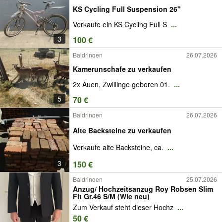
KS Cycling Full Suspension 26"
Verkaufe ein KS Cycling Full S
...
3
100 €
Baldringen
26.07.2026
Kamerunschafe zu verkaufen
2x Auen, Zwillinge geboren 01.
...
5
70 €
Baldringen
26.07.2026
Alte Backsteine zu verkaufen
Verkaufe alte Backsteine, ca.
...
3
150 €
Baldringen
25.07.2026
Anzug/ Hochzeitsanzug Roy Robsen Slim
Fit Gr.46 S/M (Wie neu)
Zum Verkauf steht dieser Hochz
...
50 €