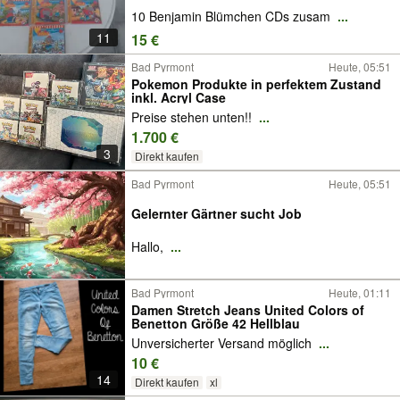
10 Benjamin Blümchen CDs zusam
...
11
15 €
Bad Pyrmont
Heute, 05:51
Pokemon Produkte in perfektem Zustand
inkl. Acryl Case
Preise stehen unten!!
...
1.700 €
3
Direkt kaufen
Bad Pyrmont
Heute, 05:51
Gelernter Gärtner sucht Job
Hallo,
...
Bad Pyrmont
Heute, 01:11
Damen Stretch Jeans United Colors of
Benetton Größe 42 Hellblau
Unversicherter Versand möglich
...
10 €
14
Direkt kaufen
xl