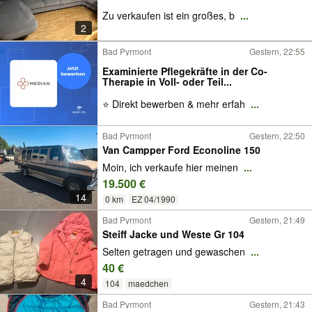
Zu verkaufen ist ein großes, b
...
2
Bad Pyrmont
Gestern, 22:55
Examinierte Pflegekräfte in der Co-
Therapie in Voll- oder Teil...
⭐ Direkt bewerben & mehr erfah
...
Bad Pyrmont
Gestern, 22:50
Van Campper Ford Econoline 150
Moin, ich verkaufe hier meinen
...
19.500 €
14
0 km
EZ 04/1990
Bad Pyrmont
Gestern, 21:49
Steiff Jacke und Weste Gr 104
Selten getragen und gewaschen
...
40 €
4
104
maedchen
Bad Pyrmont
Gestern, 21:43