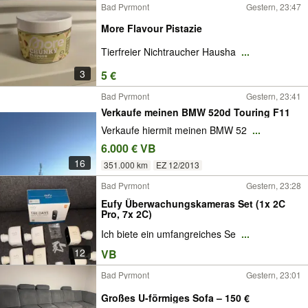
Bad Pyrmont
Gestern, 23:47
More Flavour Pistazie
Tierfreier Nichtraucher Hausha
...
3
5 €
Bad Pyrmont
Gestern, 23:41
Verkaufe meinen BMW 520d Touring F11
Verkaufe hiermit meinen BMW 52
...
6.000 € VB
16
351.000 km
EZ 12/2013
Bad Pyrmont
Gestern, 23:28
Eufy Überwachungskameras Set (1x 2C
Pro, 7x 2C)
Ich biete ein umfangreiches Se
...
12
VB
Bad Pyrmont
Gestern, 23:01
Großes U-förmiges Sofa – 150 €