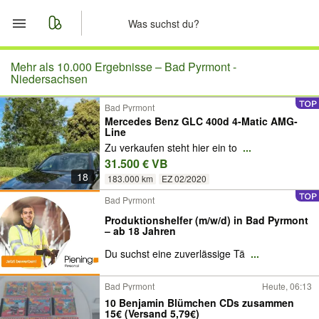
Start
Mehr als 10.000 Ergebnisse –
Bad Pyrmont -
Niedersachsen
Merkliste
Bad Pyrmont
Mercedes Benz GLC 400d 4-Matic AMG-
Line
Nachrichten
Zu verkaufen steht hier ein to
...
31.500 € VB
Anzeige aufgeben
18
183.000 km
EZ 02/2020
Bad Pyrmont
Produktionshelfer (m/w/d) in Bad Pyrmont
– ab 18 Jahren
Du suchst eine zuverlässige Tä
...
Bad Pyrmont
Heute, 06:13
10 Benjamin Blümchen CDs zusammen
15€ (Versand 5,79€)