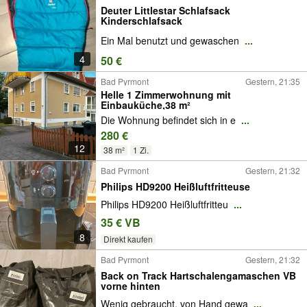
Deuter Littlestar Schlafsack
Kinderschlafsack
Ein Mal benutzt und gewaschen
...
4
50 €
Bad Pyrmont
Gestern, 21:35
Helle 1 Zimmerwohnung mit
Einbauküche,38 m²
Die Wohnung befindet sich in e
...
280 €
12
38 m²
1 Zi.
Bad Pyrmont
Gestern, 21:32
Philips HD9200 Heißluftfritteuse
Philips HD9200 Heißluftfritteu
...
35 € VB
8
Direkt kaufen
Bad Pyrmont
Gestern, 21:32
Back on Track Hartschalengamaschen VB
vorne hinten
Wenig gebraucht, von Hand gewa
...