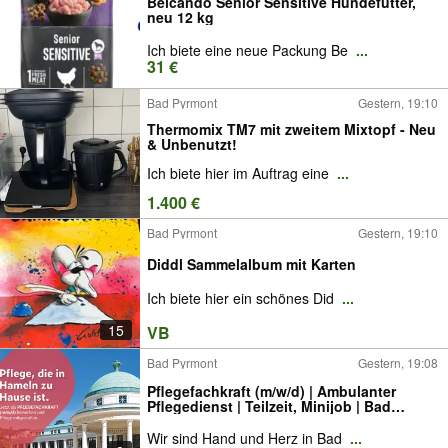
Belcando Senior Sensitive Hundefutter,
neu 12 kg
Ich biete eine neue Packung Be
...
31 €
Bad Pyrmont
Gestern, 19:10
Thermomix TM7 mit zweitem Mixtopf - Neu
& Unbenutzt!
Ich biete hier im Auftrag eine
...
1.400 €
Bad Pyrmont
Gestern, 19:10
Diddl Sammelalbum mit Karten
Ich biete hier ein schönes Did
...
15
VB
Bad Pyrmont
Gestern, 19:08
Pflegefachkraft (m/w/d) | Ambulanter
Pflegedienst | Teilzeit, Minijob | Bad
Pyrmont
Wir sind Hand und Herz in Bad
...