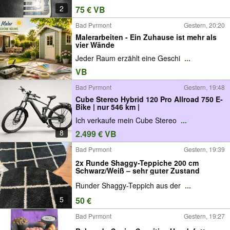
2
75 € VB
Bad Pyrmont
Gestern, 20:20
Malerarbeiten - Ein Zuhause ist mehr als
vier Wände
Jeder Raum erzählt eine Geschi
...
VB
Bad Pyrmont
Gestern, 19:48
Cube Stereo Hybrid 120 Pro Allroad 750 E-
Bike | nur 546 km |
Ich verkaufe mein Cube Stereo
...
8
2.499 € VB
Bad Pyrmont
Gestern, 19:39
2x Runde Shaggy-Teppiche 200 cm
Schwarz/Weiß – sehr guter Zustand
Runder Shaggy-Teppich aus der
...
5
50 €
Bad Pyrmont
Gestern, 19:27