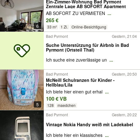
Ein-Zimmer-Wohnung Bad Pyrmont
Zentrale Lage AB SOFORT Apartment
AB SOFORT ZU VERMIETEN
...
265 €
6
33 m²
1 Zi.
Online-Besichtigung
Bad Pyrmont
Gestern, 21:04
Suche Unterstützung für Airbnb in Bad
Pyrmont (Ortsteil Thal)
Ich suche eine zuverlässige un
...
Bad Pyrmont
Gestern, 20:50
McNeill Schulranzen für Kinder -
Hellblau/Lila
Ich biete hier einen gut erhal
...
100 € VB
5
128
maedchen
Bad Pyrmont
Gestern, 20:22
Vintage Nokia Handy weiß mit Ladekabel
Ich biete hier ein klassisches
...