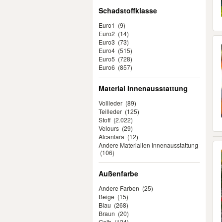
Schadstoffklasse
Euro1
(9)
Euro2
(14)
Euro3
(73)
Euro4
(515)
Euro5
(728)
Euro6
(857)
Material Innenausstattung
Vollleder
(89)
Teilleder
(125)
Stoff
(2.022)
Velours
(29)
Alcantara
(12)
Andere Materialien Innenausstattung
(106)
Außenfarbe
Andere Farben
(25)
Beige
(15)
Blau
(268)
Braun
(20)
Gelb
(124)