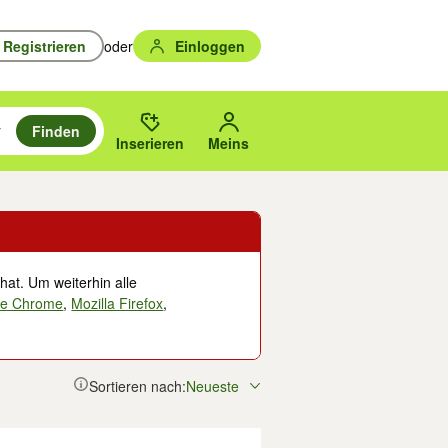
Registrieren
oder
Einloggen
Finden
en durchsuchen und mit Eingabetaste auswählen.
n um zu suchen, oder Vorschläge mit den Pfeiltasten nach oben/unten
des gewählten Orts oder PLZ.
Inserieren
Meins
hat. Um weiterhin alle
le Chrome
,
Mozilla Firefox
,
Sortieren nach:
Neueste