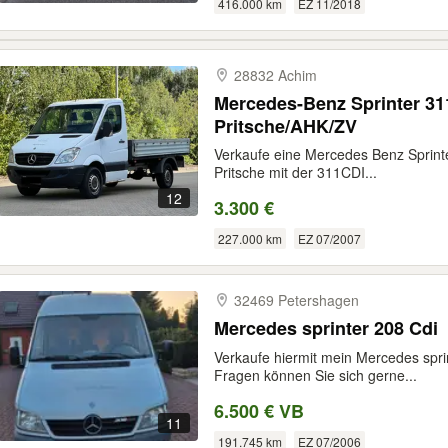
416.000 km
EZ 11/2018
28832 Achim
Mercedes-Benz Sprinter 31
Pritsche/AHK/ZV
Verkaufe eine Mercedes Benz Sprinte
Pritsche mit der 311CDI...
12
3.300 €
227.000 km
EZ 07/2007
32469 Petershagen
Mercedes sprinter 208 Cdi
Verkaufe hiermit mein Mercedes sprin
Fragen können Sie sich gerne...
6.500 € VB
11
191.745 km
EZ 07/2006