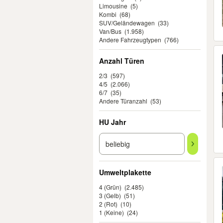
Limousine
(5)
Kombi
(68)
SUV/Geländewagen
(33)
Van/Bus
(1.958)
Andere Fahrzeugtypen
(766)
Anzahl Türen
2/3
(597)
4/5
(2.066)
6/7
(35)
Andere Türanzahl
(53)
HU Jahr
Umweltplakette
4 (Grün)
(2.485)
3 (Gelb)
(51)
2 (Rot)
(10)
1 (Keine)
(24)