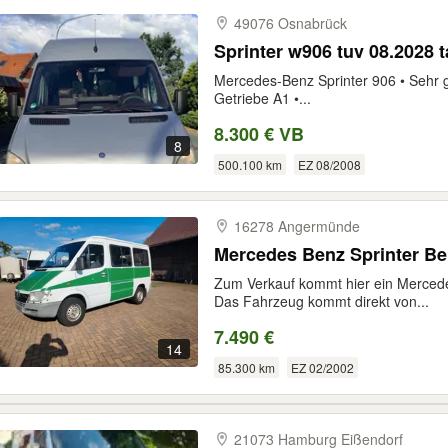
49076 Osnabrück
Sprinter w906 tuv 08.2028 
Mercedes-Benz Sprinter 906 • Sehr gu
Getriebe A1 •...
8.300 € VB
8
500.100 km
EZ 08/2008
16278 Angermünde
Mercedes Benz Sprinter B
Zum Verkauf kommt hier ein Mercede
Das Fahrzeug kommt direkt von...
7.490 €
14
85.300 km
EZ 02/2002
21073 Hamburg Eißendorf