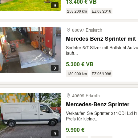
13.400 € VB
9
258.200 km
EZ 08/2016
88097 Eriskirch
Mercdes Benz Sprinter mit R
Sprinter 6/7 Sitzer mit Rollstuhl Auf
läuft...
5.300 € VB
9
180.000 km
EZ 06/1998
40699 Erkrath
Mercedes-Benz Sprinter
Verkaufen Sie Sprinter 211CDI L2H1 2
Preis für kleine...
9.900 €
9