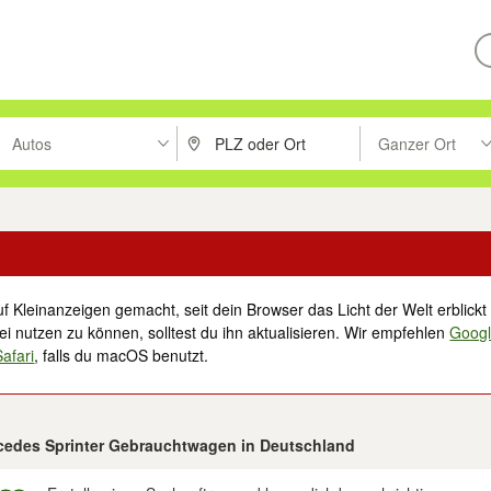
Autos
Ganzer Ort
ken um zu suchen, oder Vorschläge mit den Pfeiltasten nach oben/unt
PLZ oder Ort eingeben. Eingabetaste drücke
Suche im Umkreis 
f Kleinanzeigen gemacht, seit dein Browser das Licht der Welt erblickt 
i nutzen zu können, solltest du ihn aktualisieren. Wir empfehlen
Goog
Safari
, falls du macOS benutzt.
rcedes Sprinter Gebrauchtwagen in Deutschland