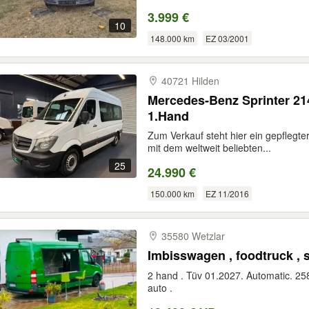
3.999 €
10
148.000 km
EZ 03/2001
40721 Hilden
Mercedes-Benz Sprinter 21
1.Hand
Zum Verkauf steht hier ein gepflegt
mit dem weltweit beliebten...
25
24.990 €
150.000 km
EZ 11/2016
35580 Wetzlar
Imbisswagen , foodtruck , s
2 hand . Tüv 01.2027. Automatic. 25
auto .