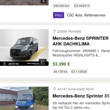
6
240.000 km
EZ 04/2013
CSC Auto, Reifenservice
PRO
23858 Reinfeld
Mercedes-Benz SPRINTER
AHK DACHKLIMA
Fahrzeugnummer: 2900882 1. Hand, un
Nichtraucher HIGHLIGHTS &...
21
53.390 €
34.178 km
EZ 11/2024
44147 Innenstadt-​Nord
Mercedes-Benz Sprinter 31
Ich verkaufe hier ein mercedes Spri
top mit Tüv 2 Jahre neu...