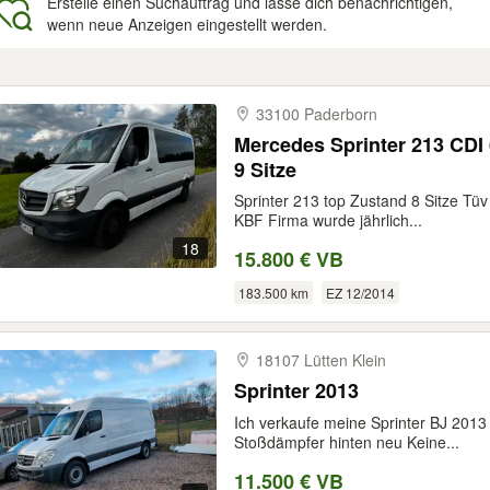
Erstelle einen Suchauftrag und lasse dich benachrichtigen,
wenn neue Anzeigen eingestellt werden.
gebnisse
33100 Paderborn
Mercedes Sprinter 213 CDI 6 Gang Scheckheftgepflegt
9 Sitze
Sprinter 213 top Zustand 8 Sitze T
KBF Firma wurde jährlich...
18
15.800 € VB
183.500 km
EZ 12/2014
18107 Lütten Klein
Sprinter 2013
Ich verkaufe meine Sprinter BJ 201
Stoßdämpfer hinten neu Keine...
11.500 € VB