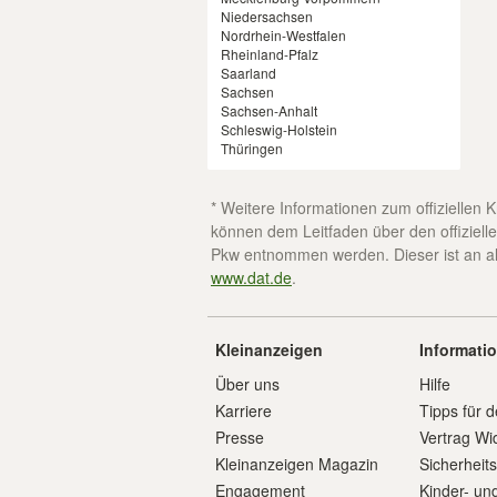
Niedersachsen
Nordrhein-Westfalen
Rheinland-Pfalz
Saarland
Sachsen
Sachsen-Anhalt
Schleswig-Holstein
Thüringen
* Weitere Informationen zum offiziellen
können dem Leitfaden über den offizielle
Pkw entnommen werden. Dieser ist an all
www.dat.de
.
Kleinanzeigen
Informati
Über uns
Hilfe
Karriere
Tipps für d
Presse
Vertrag Wi
Kleinanzeigen Magazin
Sicherheit
Engagement
Kinder- un