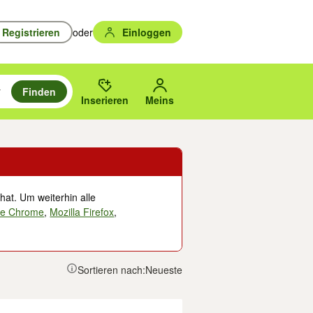
Registrieren
oder
Einloggen
Finden
en durchsuchen und mit Eingabetaste auswählen.
n um zu suchen, oder Vorschläge mit den Pfeiltasten nach oben/unten
des gewählten Orts oder PLZ.
Inserieren
Meins
hat. Um weiterhin alle
le Chrome
,
Mozilla Firefox
,
Sortieren nach:
Neueste