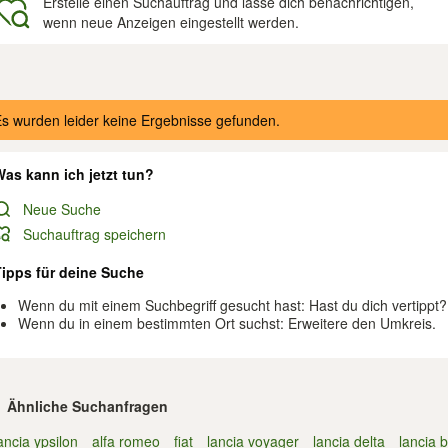
Erstelle einen Suchauftrag und lasse dich benachrichtigen,
wenn neue Anzeigen eingestellt werden.
gebnisse
s wurden leider keine Ergebnisse gefunden.
as kann ich jetzt tun?
Neue Suche
Suchauftrag speichern
Tipps für deine Suche
Wenn du mit einem Suchbegriff gesucht hast: Hast du dich vertippt?
Wenn du in einem bestimmten Ort suchst: Erweitere den Umkreis.
Ähnliche Suchanfragen
ancia ypsilon
alfa romeo
fiat
lancia voyager
lancia delta
lancia 