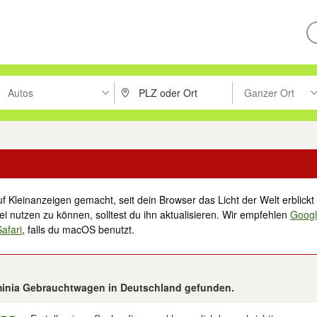
Autos
Ganzer Ort
ken um zu suchen, oder Vorschläge mit den Pfeiltasten nach oben/unt
PLZ oder Ort eingeben. Eingabetaste drücke
Suche im Umkreis 
f Kleinanzeigen gemacht, seit dein Browser das Licht der Welt erblickt 
i nutzen zu können, solltest du ihn aktualisieren. Wir empfehlen
Goog
Safari
, falls du macOS benutzt.
minia Gebrauchtwagen in Deutschland gefunden.