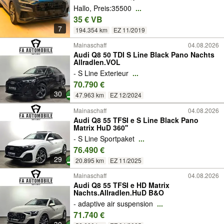
Hallo, Preis:35500
...
35 € VB
7
194.354 km
EZ 11/2019
Mainaschaff
04.08.2026
Audi Q8 50 TDI S Line Black Pano Nachts
Allradlen.VOL
- S Line Exterieur
...
70.790 €
30
47.963 km
EZ 12/2024
Mainaschaff
04.08.2026
Audi Q8 55 TFSI e S Line Black Pano
Matrix HuD 360''
- S Line Sportpaket
...
76.490 €
29
20.895 km
EZ 11/2025
Mainaschaff
04.08.2026
Audi Q8 55 TFSI e HD Matrix
Nachts.Allradlen.HuD B&O
- adaptive air suspension
...
71.740 €