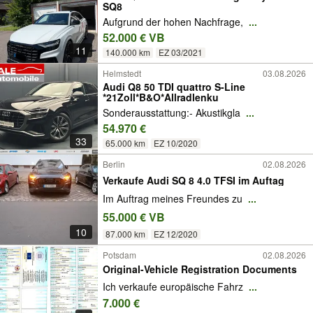
SQ8
Aufgrund der hohen Nachfrage,
...
52.000 € VB
11
140.000 km
EZ 03/2021
Helmstedt
03.08.2026
Audi Q8 50 TDI quattro S-Line
*21Zoll*B&O*Allradlenku
Sonderausstattung:- Akustikgla
...
54.970 €
33
65.000 km
EZ 10/2020
Berlin
02.08.2026
Verkaufe Audi SQ 8 4.0 TFSI im Auftag
Im Auftrag meines Freundes zu
...
55.000 € VB
10
87.000 km
EZ 12/2020
Potsdam
02.08.2026
Original-Vehicle Registration Documents
Ich verkaufe europäische Fahrz
...
7.000 €