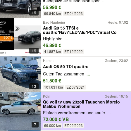
# adaptive air suspension spor
...
56.990 €
19
99.840 km
EZ 04/2023
Bad Nauheim
Heute, 07:02
Audi Q8 55 TFSI e
quattro*Navi*LED*Alu*PDC*Virtual Co
Highlights:
...
46.890 €
19
41.887 km
EZ 12/2022
Hamm
Gestern, 23:02
Audi Q8 50 TDI quattro
Guten Tag zusammen
...
51.500 €
13
101.631 km
EZ 07/2021
Köln
Gestern, 19:15
Q8 voll tv usw 23zoll Tauschen Morelo
Malibu Wohnmobil
Einfach vorbeikommen und kaufe
...
72.000 € VB
7
69.000 km
EZ 02/2023