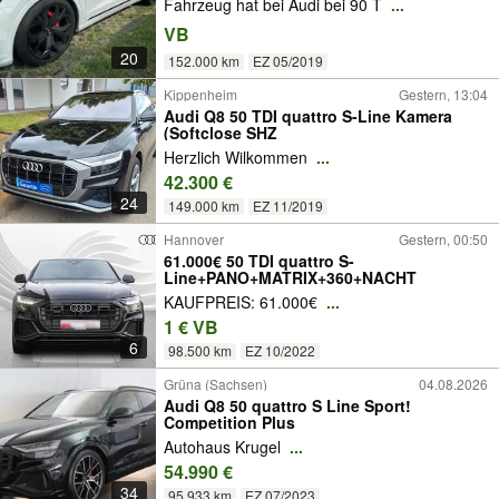
Fahrzeug hat bei Audi bei 90 T
...
VB
20
152.000 km
EZ 05/2019
Kippenheim
Gestern, 13:04
Audi Q8 50 TDI quattro S-Line Kamera
(Softclose SHZ
Herzlich Wilkommen
...
42.300 €
24
149.000 km
EZ 11/2019
Hannover
Gestern, 00:50
61.000€ 50 TDI quattro S-
Line+PANO+MATRIX+360+NACHT
KAUFPREIS: 61.000€
...
1 € VB
6
98.500 km
EZ 10/2022
Grüna (Sachsen)
04.08.2026
Audi Q8 50 quattro S Line Sport!
Competition Plus
Autohaus Krugel
...
54.990 €
34
95.933 km
EZ 07/2023