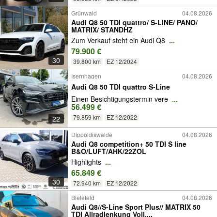
Grünwald
04.08.2026
Audi Q8 50 TDI quattro/ S-LINE/ PANO/
MATRIX/ STANDHZ
Zum Verkauf steht ein Audi Q8
...
79.900 €
30
39.800 km
EZ 12/2024
Isernhagen
04.08.2026
Audi Q8 50 TDI quattro S-Line
Einen Besichtigungstermin vere
...
56.499 €
79.859 km
EZ 12/2022
22
Dippoldiswalde
04.08.2026
Audi Q8 competition+ 50 TDI S line
B&O/LUFT/AHK/22ZOL
Highlights
...
65.849 €
30
72.940 km
EZ 12/2022
Bielefeld
04.08.2026
Audi Q8//S-Line Sport Plus// MATRIX 50
TDI Allradlenkung Voll....