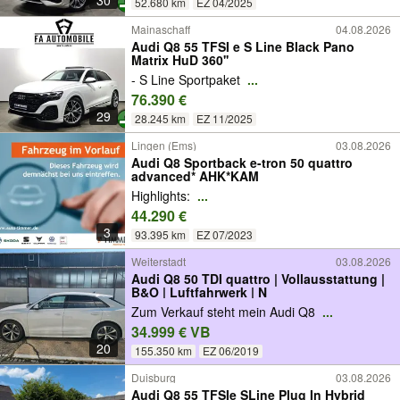
30
52.680 km
EZ 04/2025
Mainaschaff
04.08.2026
Audi Q8 55 TFSI e S Line Black Pano
Matrix HuD 360''
- S Line Sportpaket
...
76.390 €
29
28.245 km
EZ 11/2025
Lingen (Ems)
03.08.2026
Audi Q8 Sportback e-tron 50 quattro
advanced* AHK*KAM
Highlights:
...
44.290 €
3
93.395 km
EZ 07/2023
Weiterstadt
03.08.2026
Audi Q8 50 TDI quattro | Vollausstattung |
B&O | Luftfahrwerk | N
Zum Verkauf steht mein Audi Q8
...
34.999 € VB
20
155.350 km
EZ 06/2019
Duisburg
03.08.2026
Audi Q8 55 TFSIe SLine Plug In Hybrid