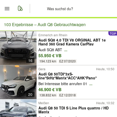
Start
103 Ergebnisse –
Audi Q8 Gebrauchtwagen
Emmerich am Rhein
Merkliste
Audi SQ8 4.0 TDI V8 ORGINAL ABT 1e
Hand 360 Grad Kamera CarPlay
Nachrichten
Audi SQ8 ABT
...
55.950 € VB
16
Anzeige aufgeben
194.123 km
EZ 07/2020
Gera
Heute, 10:50
Audi Q8 50TDI*3xS-
line*StHz*Matrix*ACC*AHK*Pano*
Bei Interesse bitte anrufen 01
...
46.900 € VB
20
138.832 km
EZ 12/2018
Meißen
Heute, 10:32
Audi Q8 50 TDI S Line Plus quattro / HD
Matrix