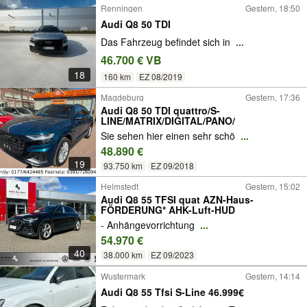
Renningen
Gestern, 18:50
Audi Q8 50 TDI
Das Fahrzeug befindet sich in
...
46.700 € VB
18
160 km
EZ 08/2019
Magdeburg
Gestern, 17:36
Audi Q8 50 TDI quattro/S-
LINE/MATRIX/DIGITAL/PANO/
Sie sehen hier einen sehr schö
...
48.890 €
19
93.750 km
EZ 09/2018
Helmstedt
Gestern, 15:02
Audi Q8 55 TFSI quat AZN-Haus-
FÖRDERUNG* AHK-Luft-HUD
- Anhängevorrichtung
...
54.970 €
40
38.000 km
EZ 09/2023
Wustermark
Gestern, 14:14
Audi Q8 55 Tfsi S-Line 46.999€