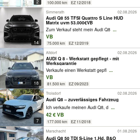
2
100.000 km
EZ 12/2018
Simmerath
02.08.2026
Audi Q8 55 TFSI Quattro S Line HUD
Matrix uvm 53.000€VB
Zum Verkauf steht mein Audi Q8
...
VB
14
75.000 km
EZ 12/2019
Altdorf
02.08.2026
AUDI Q 8 - Werkstatt gepflegt - mit
Werksgarantie
Verkaufe einen Werkstatt gepfl
...
VB
18
81.500 km
EZ 09/2023
Troisdorf
02.08.2026
Audi Q8 – zuverlässiges Fahrzeug
Ich verkaufe meinen Audi Q8, d
...
42 € VB
7
177.000 km
EZ 11/2018
Marschacht
01.08.2026
Audi Q8 50 TDI S-Line 1.Hd. B&O