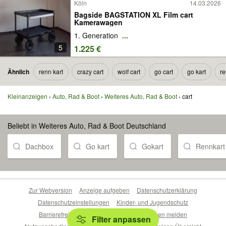
Köln
14.03.2026
Bagside BAGSTATION XL Film cart
Kamerawagen
1. Generation
...
5
1.225 €
Ähnlich
renn kart
crazy cart
wolf cart
go cart
go kart
re
Kleinanzeigen
Auto, Rad & Boot
Weiteres Auto, Rad & Boot
cart
Beliebt in Weiteres Auto, Rad & Boot Deutschland
Dachbox
Go kart
Gokart
Rennkart
Zur Webversion
Anzeige aufgeben
Datenschutzerklärung
Datenschutzeinstellungen
Kinder- und Jugendschutz
Barrierefreiheitserklärung
Sicherheitslücken melden
Filter anpassen