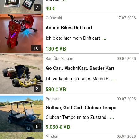
2
40 €
Grünwald
17.07.2026
Action Bikes Drift cart
Ich biete hier mein Drift cart
...
10
130 € VB
Bad Überkingen
09.07.2026
Go Cart, Mach1Kart, Bastler Kart
Ich verkaufe mein altes Mach1K
...
8
590 € VB
Pressath
09.07.2026
Golfcar, Golf Cart, Clubcar Tempo
Clubcar Tempo im top Zustand.
...
8
5.050 € VB
Minden
05.07.2026