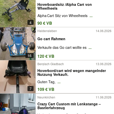
Hoverboardsitz /Alpha Cart von
Wheelheels
Alpha Cart Sitz von Wheelheels
...
4
90 € VB
Haldensleben
14.06.2026
Go cart Rahmen
Verkaufe das Go cart wollte es
...
16
120 € VB
Bergisch Gladbach
13.06.2026
Hoverbord/cart wird wegen mangelnder
Nutzung Verkauft.
Guten Tag,
...
7
109 € VB
Neunkirchen
11.06.2026
Crazy Cart Custom mit Lenkstange –
Bastlerfahrzeug