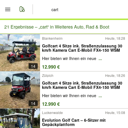
Start
21 Ergebnisse –
„cart“ in Weiteres Auto, Rad & Boot
Blankenheim
Heute, 18:28
Merkliste
Golfcart 4 Sitze ink. Straßenzulassung 30
km/h Kamera Cart E-Mobil FX4-150 WSM
Nachrichten
Hier bieten wir Ihnen ein neue
...
14
12.990 €
Anzeige aufgeben
Zülpich
Heute, 18:26
Golfcart 4 Sitze ink. Straßenzulassung 30
km/h Kamera Cart E-Mobil FX4-150 WSM
Hier bieten wir Ihnen ein neue
...
14
12.990 €
Luckenwalde
Heute, 15:08
Evolution Golf Cart – 6-Sitzer mit
Gepäckplattform