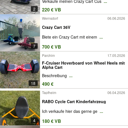
Verkaufe meinen Crazy Cart Cus
...
2
220 € VB
Wernsdorf
06.06.2026
Crazy Cart 36V
Biete ein Crazy Cart mit einem
...
7
700 € VB
Parchim
17.05.2026
F-Cruiser Hoverboard von Wheel Heels mit
Alpha Cart
Beschreibung
...
18
490 €
Tapfheim
06.04.2026
RABO Cycle Cart Kinderfahrzeug
Ich verkaufe hier das gerne ge
...
4
180 € VB