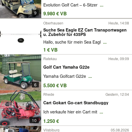
Evolution Golf Cart – 6-Sitzer
...
9
9.980 € VB
Oberhausen
Heute, 14:08
Suche Sea Eagle EZ Cart Transportwagen
u. Zubehör für 435PS
Hallo, suche für mein Sea Eagl
...
1 € VB
Ratekau
Heute, 09:09
Golf Cart Yamaha G22e
Yamaha Golfcart G22e
...
6
5.500 € VB
Rhede
Gestern, 12:04
Cart Gokart Go-cart Standbuggy
Ich verkaufe hier ein Cart mit
...
10
1.250 €
Vilsbiburg
05.08.2026