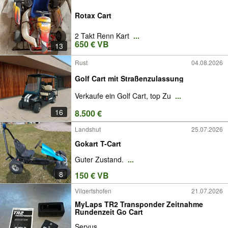
Rotax Cart
2 Takt Renn Kart
...
650 € VB
13
Rust
04.08.2026
Golf Cart mit Straßenzulassung
Verkaufe ein Golf Cart, top Zu
...
16
8.500 €
Landshut
25.07.2026
Gokart T-Cart
Guter Zustand.
...
8
150 € VB
Vilgertshofen
21.07.2026
MyLaps TR2 Transponder Zeitnahme
Rundenzeit Go Cart
Servus,
...