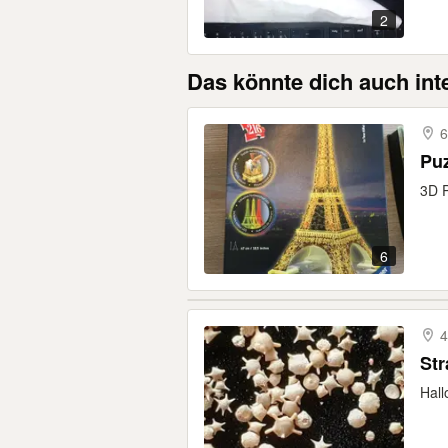
2
Das könnte dich auch int
6
Puz
3D P
6
4
St
Hall