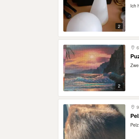
Ich 
2
6
Puz
Zwei
2
9
Pe
Pelz