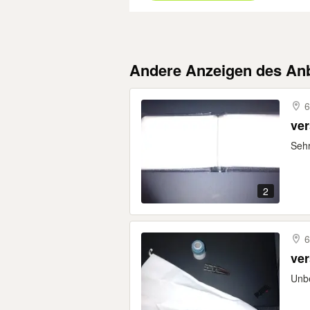
Andere Anzeigen des Anb
6
ver
Sehr
2
6
ver
Unbe