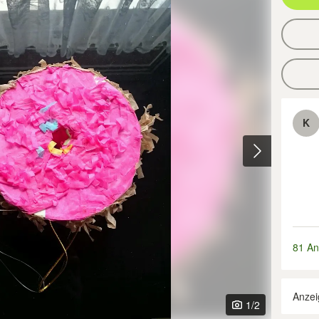
K
81 An
Anzei
1
/2