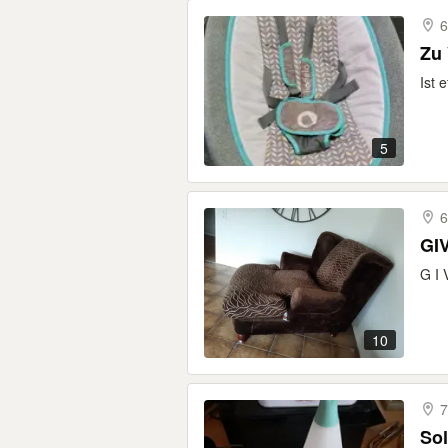
6
Zu
Ist 
5
6
GIV
G I 
10
7
So