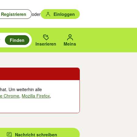
Registrieren
oder
Einloggen
Finden
en durchsuchen und mit Eingabetaste auswählen.
n um zu suchen, oder Vorschläge mit den Pfeiltasten nach oben/unten
des gewählten Orts oder PLZ.
Inserieren
Meins
hat. Um weiterhin alle
le Chrome
,
Mozilla Firefox
,
Nachricht schreiben