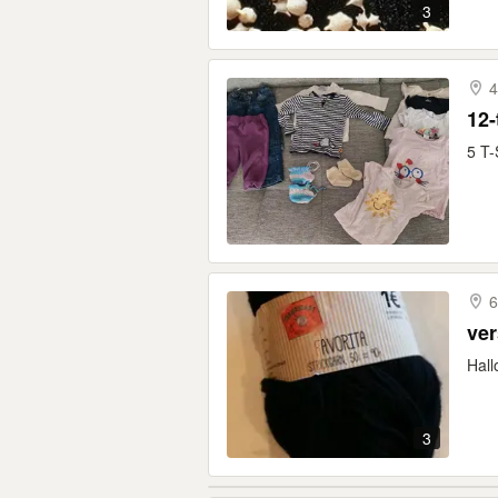
3
4
12-
5 T-
6
ve
Hall
3