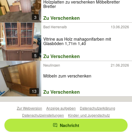
Holzplatten zu verschenken Möbelbretter
Bretter
3
Zu Verschenken
Bad Herrenalb
13.06.2026
Vitrine aus Holz mahagonifarben mit
Glasböden 1,71m 1,40
5
Zu Verschenken
Neulingen
21.06.2026
Möbeln zum verschenken
13
Zu Verschenken
Zur Webversion
Anzeige aufgeben
Datenschutzerklärung
Datenschutzeinstellungen
Kinder- und Jugendschutz
Barrierefreiheitserklärung
Sicherheitslücken melden
Nachricht
Nutzungsbedingungen
Beliebte Suchen
Anzeigen Übersicht