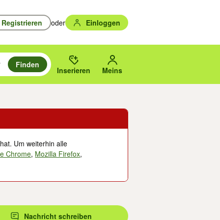
Registrieren
oder
Einloggen
Finden
en durchsuchen und mit Eingabetaste auswählen.
n um zu suchen, oder Vorschläge mit den Pfeiltasten nach oben/unten
des gewählten Orts oder PLZ.
Inserieren
Meins
hat. Um weiterhin alle
le Chrome
,
Mozilla Firefox
,
Nachricht schreiben