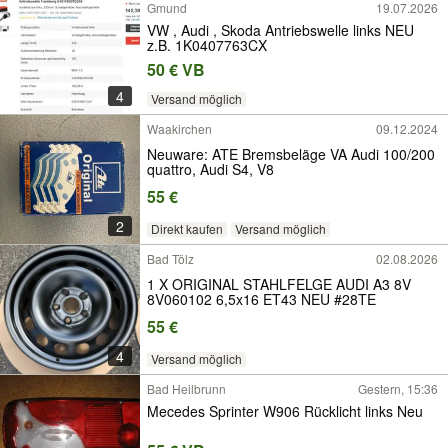
Gmund
19.07.2026
VW , Audi , Skoda Antriebswelle links NEU
z.B. 1K0407763CX
50 € VB
4
Versand möglich
Waakirchen
09.12.2024
Neuware: ATE Bremsbeläge VA Audi 100/200
quattro, Audi S4, V8
55 €
2
Direkt kaufen
Versand möglich
Bad Tölz
02.08.2026
1 X ORIGINAL STAHLFELGE AUDI A3 8V
8V060102 6,5x16 ET43 NEU #28TE
55 €
4
Versand möglich
Bad Heilbrunn
Gestern, 15:36
Mecedes Sprinter W906 Rücklicht links Neu