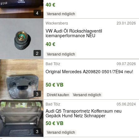
40 €
4
Versand möglich
Wackersberg
23.01.2026
VW Audi Öl Rückschlagventil
icemanperformance NEU
40 €
2
Versand möglich
Bad Tölz
09.07.2026
Original Mercedes A209820 0501/7E94 neu!
50 € VB
3
Direkt kaufen
Versand möglich
Bad Tölz
05.06.2024
Audi Q5 Transportnetz Kofferraum neu
Gepäck Hund Netz Schnapper
50 € VB
3
Versand möglich