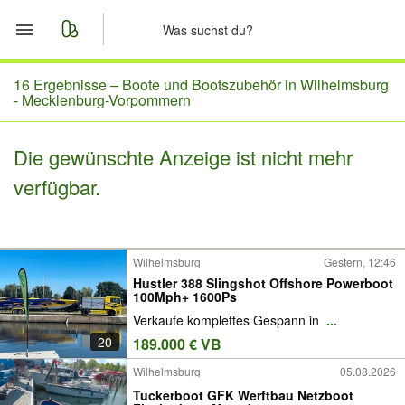
Start
16 Ergebnisse –
Boote und Bootszubehör in Wilhelmsburg
- Mecklenburg-Vorpommern
Merkliste
Die gewünschte Anzeige ist nicht mehr
Nachrichten
verfügbar.
Anzeige aufgeben
Wilhelmsburg
Gestern, 12:46
Hustler 388 Slingshot Offshore Powerboot
100Mph+ 1600Ps
Verkaufe komplettes Gespann in
...
20
189.000 € VB
Wilhelmsburg
05.08.2026
Tuckerboot GFK Werftbau Netzboot