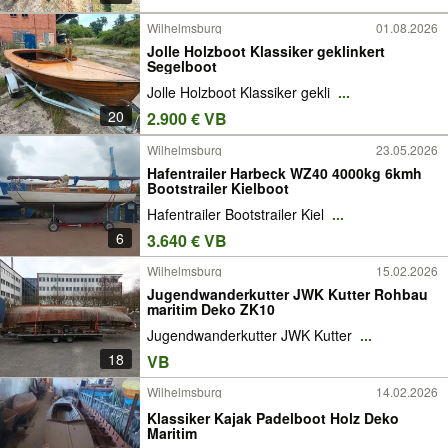
Wilhelmsburg
01.08.2026
Jolle Holzboot Klassiker geklinkert
Segelboot
Jolle Holzboot Klassiker gekli
...
20
2.900 € VB
Wilhelmsburg
23.05.2026
Hafentrailer Harbeck WZ40 4000kg 6kmh
Bootstrailer Kielboot
Hafentrailer Bootstrailer Kiel
...
6
3.640 € VB
Wilhelmsburg
15.02.2026
Jugendwanderkutter JWK Kutter Rohbau
maritim Deko ZK10
Jugendwanderkutter JWK Kutter
...
18
VB
Wilhelmsburg
14.02.2026
Klassiker Kajak Padelboot Holz Deko
Maritim