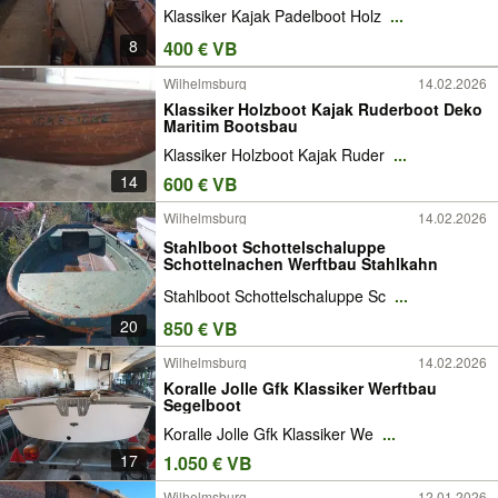
Klassiker Kajak Padelboot Holz
...
8
400 € VB
Wilhelmsburg
14.02.2026
Klassiker Holzboot Kajak Ruderboot Deko
Maritim Bootsbau
Klassiker Holzboot Kajak Ruder
...
14
600 € VB
Wilhelmsburg
14.02.2026
Stahlboot Schottelschaluppe
Schottelnachen Werftbau Stahlkahn
Stahlboot Schottelschaluppe Sc
...
20
850 € VB
Wilhelmsburg
14.02.2026
Koralle Jolle Gfk Klassiker Werftbau
Segelboot
Koralle Jolle Gfk Klassiker We
...
17
1.050 € VB
Wilhelmsburg
12.01.2026