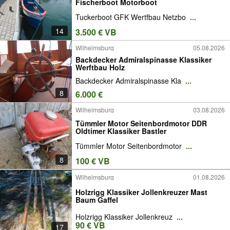
Fischerboot Motorboot
Tuckerboot GFK Wertfbau Netzbo
...
14
3.500 € VB
Wilhelmsburg
05.08.2026
Backdecker Admiralspinasse Klassiker
Werftbau Holz
Backdecker Admiralspinasse Kla
...
8
6.000 €
Wilhelmsburg
03.08.2026
Tümmler Motor Seitenbordmotor DDR
Oldtimer Klassiker Bastler
Tümmler Motor Seitenbordmotor
...
8
100 € VB
Wilhelmsburg
01.08.2026
Holzrigg Klassiker Jollenkreuzer Mast
Baum Gaffel
Holzrigg Klassiker Jollenkreuz
...
90 € VB
17