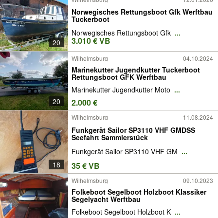
Norwegisches Rettungsboot Gfk Werftbau
Tuckerboot
Norwegisches Rettungsboot Gfk
...
3.010 € VB
20
Wilhelmsburg
04.10.2024
Marinekutter Jugendkutter Tuckerboot
Rettungsboot GFK Werftbau
Marinekutter Jugendkutter Moto
...
20
2.000 €
Wilhelmsburg
11.08.2024
Funkgerät Sailor SP3110 VHF GMDSS
Seefahrt Sammlerstück
Funkgerät Sailor SP3110 VHF GM
...
18
35 € VB
Wilhelmsburg
09.10.2023
Folkeboot Segelboot Holzboot Klassiker
Segelyacht Werftbau
Folkeboot Segelboot Holzboot K
...