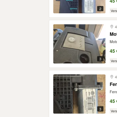
45 
2
Ver
4
Mo
Moto
45 
3
Ver
4
Fe
Fens
45 
3
Ver