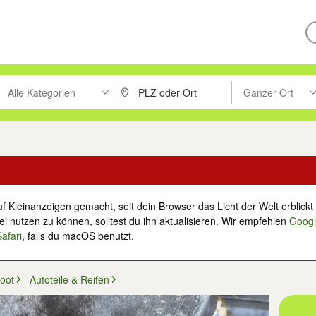
Alle Kategorien
Ganzer Ort
ken um zu suchen, oder Vorschläge mit den Pfeiltasten nach oben/unt
PLZ oder Ort eingeben. Eingabetaste drücke
Suche im Umkreis 
f Kleinanzeigen gemacht, seit dein Browser das Licht der Welt erblickt 
i nutzen zu können, solltest du ihn aktualisieren. Wir empfehlen
Goog
Safari
, falls du macOS benutzt.
oot
Autoteile & Reifen