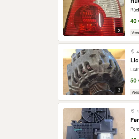
Rüc
Rück
40 
2
Ver
4
Li
Lich
50 
3
Ver
4
Fe
Fens