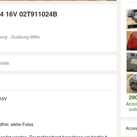
,4 16V 02T911024B
urg - Duisburg-Mitte
teile
29
 16V
Anze
onli
frei, siehe Fotos
Anzei