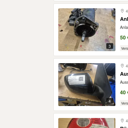
4
Anl
Anla
50 
3
Ver
4
Au
Auss
40 
4
Ver
4