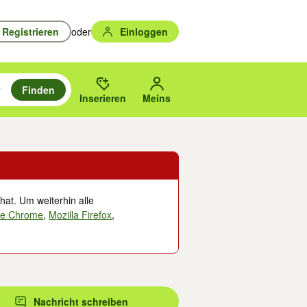
Registrieren
oder
Einloggen
Finden
en durchsuchen und mit Eingabetaste auswählen.
n um zu suchen, oder Vorschläge mit den Pfeiltasten nach oben/unten
des gewählten Orts oder PLZ.
Inserieren
Meins
hat. Um weiterhin alle
le Chrome
,
Mozilla Firefox
,
Nachricht schreiben