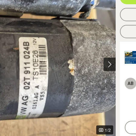
AB
1
/2