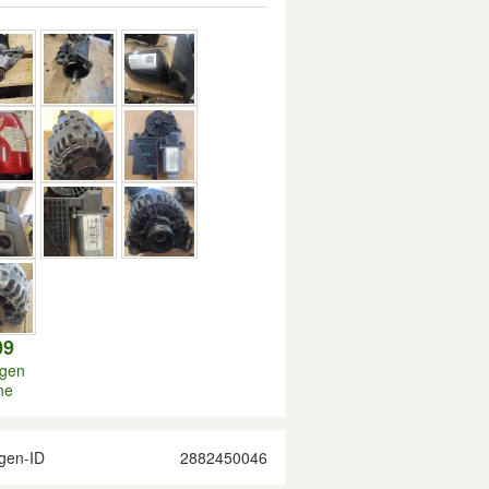
09
igen
ne
gen-ID
2882450046