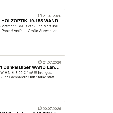
21.07.2026
h HOLZOPTIK 19-155 WAND
hl- und Metallbau
 Papier! Vielfalt - Große Auswahl an
ät - Einzelbleche und in großen
21.07.2026
Lagerware Trapezblech 20-154 Dunkelsilber WAND Länge: 2&3m
NIE! 8,00 € / m² !!! inkl. ges.
len, Farben und Stärken. Flexibilität -
20.07.2026