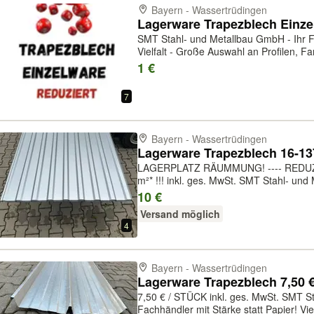
Bayern - Wassertrüdingen
Lagerware Trapezblech Einzel
SMT Stahl- und Metallbau GmbH - Ihr Fa
Vielfalt - Große Auswahl an Profilen, Far
Einzelbleche und in großen Mengen erhä
1 €
Beratung und Lieferung. RESTE TR...
7
Bayern - Wassertrüdingen
LAGERPLATZ RÄUMMUNG! ---- REDUZIER
m²* !!! inkl. ges. MwSt. SMT Stahl- und Metallbau GmbH - Ihr Fachhändler mit
Stärke statt Papier! Vielfalt - Große Au
10 €
Flexibilität - Einzelbl...
Versand möglich
4
Bayern - Wassertrüdingen
7,50 € / STÜCK inkl. ges. MwSt. SMT Stahl- und Metallbau GmbH - Ihr
Fachhändler mit Stärke statt Papier! Vie