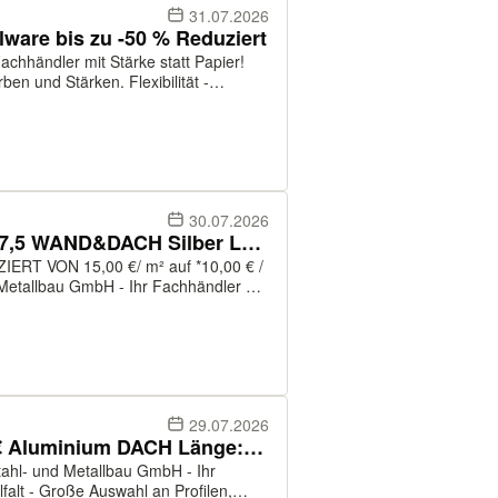
31.07.2026
ware bis zu -50 % Reduziert
chhändler mit Stärke statt Papier!
ben und Stärken. Flexibilität -
ltlich. Service - fachkundige
30.07.2026
Lagerware Trapezblech 16-137,5 WAND&DACH Silber Länge: 3 & 3,5m
T VON 15,00 €/ m² auf *10,00 € /
swahl an Profilen, Farben und Stärken.
29.07.2026
Lagerware Trapezblech 7,50 € Aluminium DACH Länge:1m KLEINWARE
lfalt - Große Auswahl an Profilen,