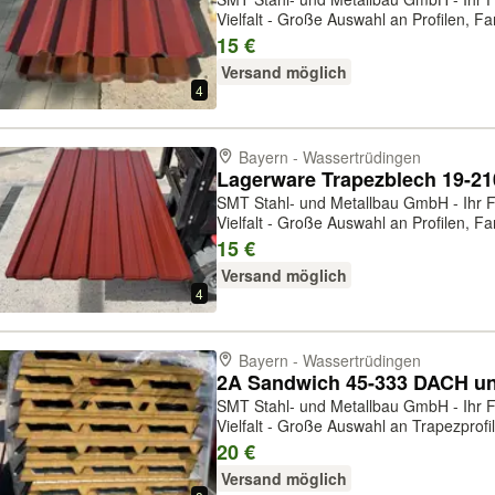
Vielfalt - Große Auswahl an Profilen, Far
Einzelbleche und in großen Mengen erhä
15 €
Beratung und Lieferung. Lagerwar...
Versand möglich
4
Bayern - Wassertrüdingen
SMT Stahl- und Metallbau GmbH - Ihr Fa
Vielfalt - Große Auswahl an Profilen, Far
Einzelbleche und in großen Mengen erhä
15 €
Beratung und Lieferung. Lagerwar...
Versand möglich
4
Bayern - Wassertrüdingen
2A Sandwich 45-333 DACH uns
SMT Stahl- und Metallbau GmbH - Ihr Fa
Vielfalt - Große Auswahl an Trapezprofil
Einzelbleche und in großen Mengen erhä
20 €
Beratung und Lieferung. 2A...
Versand möglich