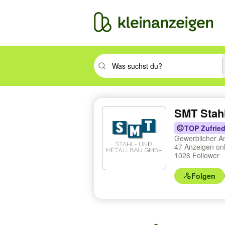
Suchbegriff eingeben. Eingabetaste drüc
SMT Stah
TOP Zufried
Gewerblicher A
47 Anzeigen on
1026 Follower
Folgen
Profilnavigation