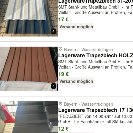
SMT Stahl- und Metallbau GmbH - Ihr Fa
Vielfalt - Große Auswahl an Profilen, Far
Einzelbleche und in großen Mengen erhä
17 €
Beratung und Lieferung. Lagerwar...
Versand möglich
5
Bayern - Wassertrüdingen
SMT Stahl- und Metallbau GmbH - Ihr Fa
Vielfalt - Große Auswahl an Profilen, Far
Einzelbleche und in großen Mengen erhä
19 €
Beratung und Lieferung. Lagerwar...
Versand möglich
4
Bayern - Wassertrüdingen
*REDUZIERT von 14,00 €/m² auf 12,00 €/m²* SMT Stahl- und 
GmbH - Ihr Fachhändler mit Stärke statt
Profilen, Farben und Stärken. Flexibilit
12 €
Mengen erhältlich. Service - fa...