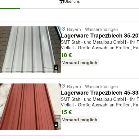
Über uns
Bayern - Wassertrüdingen
SMT Stahl- und Metallbau GmbH - Ihr Fa
Vielfalt - Große Auswahl an Profilen, Far
Einzelbleche und in großen Mengen erhä
10 €
Beratung und Lieferung. Lagerwar...
Versand möglich
4
Bayern - Wassertrüdingen
SMT Stahl- und Metallbau GmbH - Ihr Fa
Vielfalt - Große Auswahl an Profilen, Far
Einzelbleche und in großen Mengen erhä
15 €
Beratung und Lieferung. Lagerwar...
Versand möglich
4