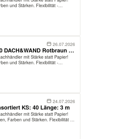
ben und Stärken. Flexibilität -
ltlich. Service - fachkundige
26.07.2026
Lagerware Trapezblech 19-210 DACH&WAND Rotbraun Länge: 2 - 5 m
chhändler mit Stärke statt Papier!
ben und Stärken. Flexibilität -
ltlich. Service - fachkundige
24.07.2026
ortiert KS: 40 Länge: 3 m
chhändler mit Stärke statt Papier!
en, Farben und Stärken. Flexibilität -
ltlich. Service - fachkundige