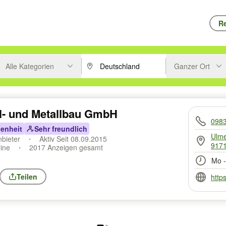
Re
Alle Kategorien
Ganzer Ort
ken um zu suchen, oder Vorschläge mit den Pfeiltasten nach oben/unt
PLZ oder Ort eingeben. Eingabetaste drücke
Suche im Umkreis 
l- und Metallbau GmbH
098
enheit
Sehr freundlich
Ulm
nbieter
Aktiv Seit 08.09.2015
9171
line
2017 Anzeigen gesamt
Mo -
Teilen
http