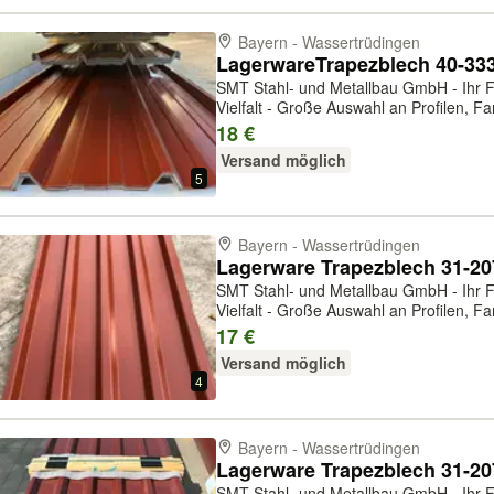
Bayern - Wassertrüdingen
SMT Stahl- und Metallbau GmbH - Ihr Fa
Vielfalt - Große Auswahl an Profilen, Far
Einzelbleche und in großen Mengen erhä
18 €
Beratung und Lieferung. Lagerwar...
Versand möglich
5
Bayern - Wassertrüdingen
SMT Stahl- und Metallbau GmbH - Ihr Fa
Vielfalt - Große Auswahl an Profilen, Far
Einzelbleche und in großen Mengen erhä
17 €
Beratung und Lieferung. Lagerwar...
Versand möglich
4
Bayern - Wassertrüdingen
SMT Stahl- und Metallbau GmbH - Ihr Fa