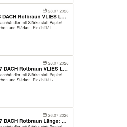
28.07.2026
LagerwareTrapezblech 40-333 DACH Rotbraun VLIES Länge: 3 - 6 m
chhändler mit Stärke statt Papier!
ben und Stärken. Flexibilität -
ltlich. Service - fachkundige
26.07.2026
Lagerware Trapezblech 31-207 DACH Rotbraun VLIES Länge: 2 - 6 m
chhändler mit Stärke statt Papier!
ben und Stärken. Flexibilität -
ltlich. Service - fachkundige
26.07.2026
Lagerware Trapezblech 31-207 DACH Rotbraun Länge: 2,5 - 5,5 m
chhändler mit Stärke statt Papier!