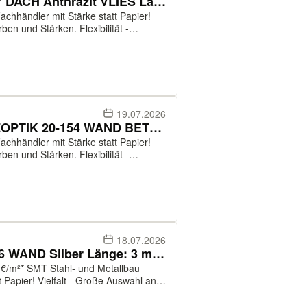
LagerwareTrapezblech 31-207 DACH Anthrazit VLIES Länge: 2 - 6m
chhändler mit Stärke statt Papier!
ben und Stärken. Flexibilität -
ltlich. Service - fachkundige
19.07.2026
Lagerware Trapezblech HOLZOPTIK 20-154 WAND BETULA Länge: 2 - 5 m
chhändler mit Stärke statt Papier!
ben und Stärken. Flexibilität -
ltlich. Service - fachkundige
18.07.2026
Lagerware Trapezblech 17 136 WAND Silber Länge: 3 m REDUZIERT
Metallbau
 Papier! Vielfalt - Große Auswahl an
ät - Einzelbleche und in großen