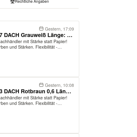
Rechtliche Angaben
Gestern, 17:09
Lagerware Trapezblech 35-207 DACH Grauweiß Länge: 3 m
chhändler mit Stärke statt Papier!
ben und Stärken. Flexibilität -
ltlich. Service - fachkundige
Gestern, 10:08
Lagerware Trapezblech 45-333 DACH Rotbraun 0,6 Länge: 2,5 - 6m
chhändler mit Stärke statt Papier!
ben und Stärken. Flexibilität -
ltlich. Service - fachkundige