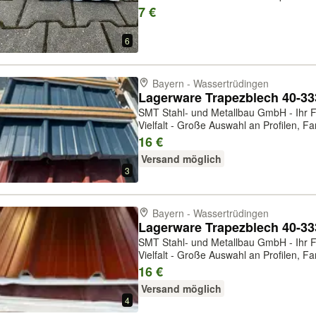
Farben und Stärken. Flexibilität - Ein
7 €
erhältlich. Service - fachkundige ...
6
Bayern - Wassertrüdingen
SMT Stahl- und Metallbau GmbH - Ihr Fa
Vielfalt - Große Auswahl an Profilen, Far
Einzelbleche und in großen Mengen erhä
16 €
Beratung und Lieferung. Lagerwar...
Versand möglich
3
Bayern - Wassertrüdingen
SMT Stahl- und Metallbau GmbH - Ihr Fa
Vielfalt - Große Auswahl an Profilen, Far
Einzelbleche und in großen Mengen erhä
16 €
Beratung und Lieferung. Lagerwar...
Versand möglich
4