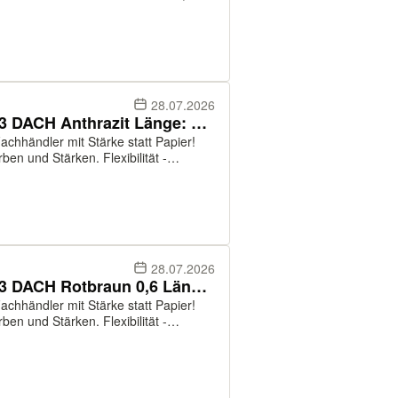
zelbleche und in großen Mengen
28.07.2026
Lagerware Trapezblech 40-333 DACH Anthrazit Länge: 2 - 6 m
chhändler mit Stärke statt Papier!
ben und Stärken. Flexibilität -
ltlich. Service - fachkundige
28.07.2026
Lagerware Trapezblech 40-333 DACH Rotbraun 0,6 Länge: 2,5 - 5,5m
chhändler mit Stärke statt Papier!
ben und Stärken. Flexibilität -
ltlich. Service - fachkundige