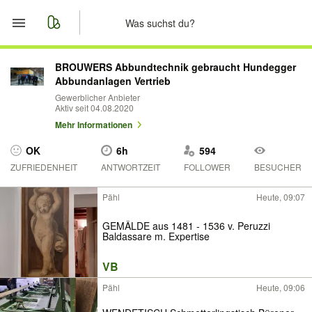
Start
BROUWERS Abbundtechnik gebraucht Hundegger
Abbundanlagen Vertrieb
Merkliste
Gewerblicher Anbieter
Aktiv seit 04.08.2020
Mehr Informationen
Nachrichten
OK
6h
594
Anzeige aufgeben
ZUFRIEDENHEIT
ANTWORTZEIT
FOLLOWER
BESUCHER
Pähl
Heute, 09:07
GEMÄLDE aus 1481 - 1536 v. Peruzzi
Baldassare m. Expertise
VB
Pähl
Heute, 09:06