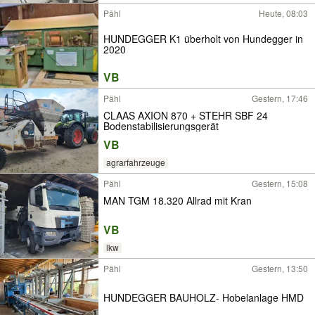
Pähl
Heute, 08:03
HUNDEGGER K1 überholt von Hundegger in
2020
VB
Pähl
Gestern, 17:46
CLAAS AXION 870 + STEHR SBF 24
Bodenstabilisierungsgerät
VB
agrarfahrzeuge
Pähl
Gestern, 15:08
MAN TGM 18.320 Allrad mit Kran
VB
lkw
Pähl
Gestern, 13:50
HUNDEGGER BAUHOLZ- Hobelanlage HMD