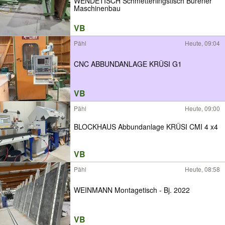
WENDETISCH Schmetterlingstisch Bürener
Maschinenbau
VB
Pähl
Heute, 09:04
CNC ABBUNDANLAGE KRÜSI G1
VB
Pähl
Heute, 09:00
BLOCKHAUS Abbundanlage KRÜSI CMI 4 x4
VB
Pähl
Heute, 08:58
WEINMANN Montagetisch - Bj. 2022
VB