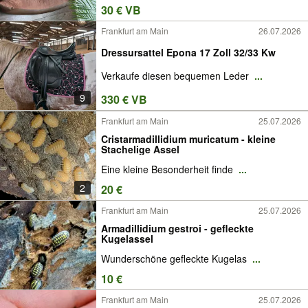
30 € VB
Frankfurt am Main
26.07.2026
Dressursattel Epona 17 Zoll 32/33 Kw
Verkaufe diesen bequemen Leder
...
9
330 € VB
Frankfurt am Main
25.07.2026
Cristarmadillidium muricatum - kleine
Stachelige Assel
Eine kleine Besonderheit finde
...
2
20 €
Frankfurt am Main
25.07.2026
Armadillidium gestroi - gefleckte
Kugelassel
Wunderschöne gefleckte Kugelas
...
10 €
Frankfurt am Main
25.07.2026