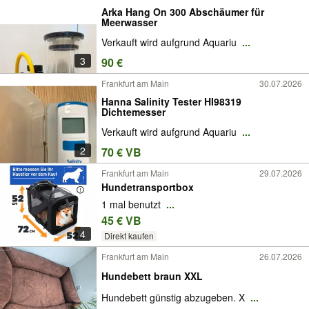
Arka Hang On 300 Abschäumer für
Meerwasser
Verkauft wird aufgrund Aquariu
...
3
90 €
Frankfurt am Main
30.07.2026
Hanna Salinity Tester HI98319
Dichtemesser
Verkauft wird aufgrund Aquariu
...
2
70 € VB
Frankfurt am Main
29.07.2026
Hundetransportbox
1 mal benutzt
...
45 € VB
4
Direkt kaufen
Frankfurt am Main
26.07.2026
Hundebett braun XXL
Hundebett günstig abzugeben. X
...