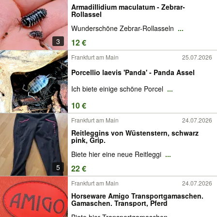
Armadillidium maculatum - Zebrar-
Rollassel
Wunderschöne Zebrar-Rollasseln
...
3
12 €
Frankfurt am Main
25.07.2026
Porcellio laevis 'Panda' - Panda Assel
Ich biete einige schöne Porcel
...
10 €
Frankfurt am Main
24.07.2026
Reitleggins von Wüstenstern, schwarz
pink, Grip.
Biete hier eine neue Reitleggi
...
5
22 €
Frankfurt am Main
24.07.2026
Horseware Amigo Transportgamaschen.
Gamaschen. Transport, Pferd