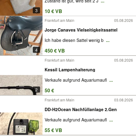
Zustand ist gut, wird seit 2 J
...
3
10 € VB
Frankfurt am Main
05.08.2026
Jorge Canaves Vielseitigkeitssattel
Ich habe diesen Sattel wenig b
...
4
450 € VB
Frankfurt am Main
05.08.2026
Kessil Lampenhalterung
Verkaufe aufgrund Aquariumaufl
...
2
50 €
Frankfurt am Main
03.08.2026
DD-H2Ocean Nachfüllanlage 2.Gen
Verkaufe aufgrund Aquariumaufl
...
55 € VB