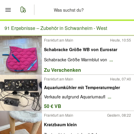
Start
91 Ergebnisse –
Zubehör in Schwanheim - West
Frankfurt am Main
Heute, 10:55
Merkliste
Schabracke Größe WB von Eurostar
Nachrichten
Schabracke Größe Warmblut von
...
Zu Verschenken
Anzeige aufgeben
Frankfurt am Main
Heute, 07:40
Aquariumkühler mit Temperaturregler
Verkaufe aufgrund Aquariumaufl
...
50 € VB
Frankfurt am Main
Gestern, 08:22
Kratzbaum klein