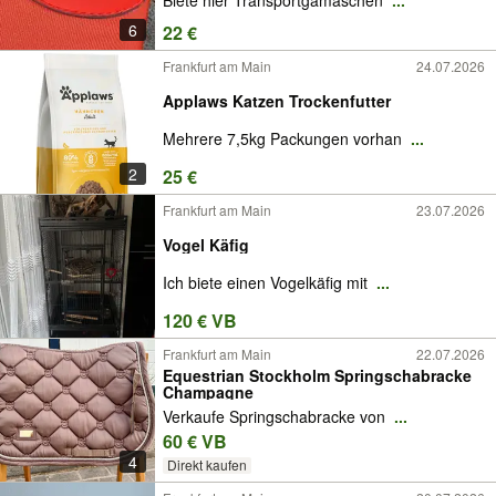
Biete hier Transportgamaschen
...
6
22 €
Frankfurt am Main
24.07.2026
Applaws Katzen Trockenfutter
Mehrere 7,5kg Packungen vorhan
...
2
25 €
Frankfurt am Main
23.07.2026
Vogel Käfig
Ich biete einen Vogelkäfig mit
...
120 € VB
Frankfurt am Main
22.07.2026
Equestrian Stockholm Springschabracke
Champagne
Verkaufe Springschabracke von
...
60 € VB
4
Direkt kaufen