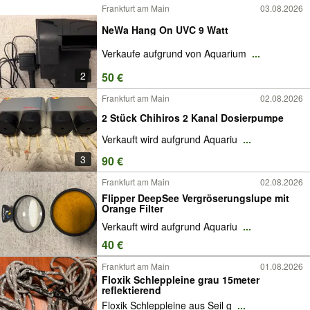
Frankfurt am Main
03.08.2026
NeWa Hang On UVC 9 Watt
Verkaufe aufgrund von Aquarium
...
2
50 €
Frankfurt am Main
02.08.2026
2 Stück Chihiros 2 Kanal Dosierpumpe
Verkauft wird aufgrund Aquariu
...
3
90 €
Frankfurt am Main
02.08.2026
Flipper DeepSee Vergröserungslupe mit
Orange Filter
Verkauft wird aufgrund Aquariu
...
40 €
Frankfurt am Main
01.08.2026
Floxik Schleppleine grau 15meter
reflektierend
Floxik Schleppleine aus Seil g
...