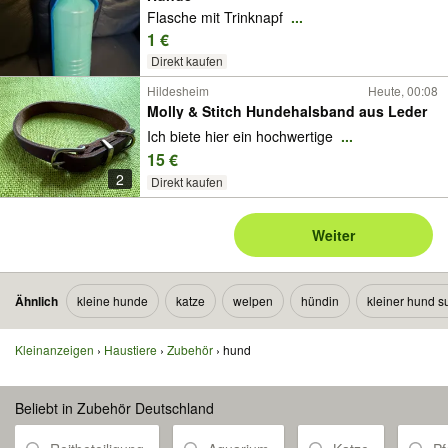
Flasche mit Trinknapf
...
1 €
Direkt kaufen
Hildesheim
Heute, 00:08
Molly & Stitch Hundehalsband aus Leder
Ich biete hier ein hochwertige
...
15 €
2
Direkt kaufen
Weiter
Ähnlich
kleine hunde
katze
welpen
hündin
kleiner hund s
Kleinanzeigen
Haustiere
Zubehör
hund
Beliebt in Zubehör Deutschland