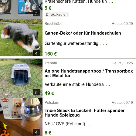
Krallenschere Katzen, Hunde un
...
5 €
2
Direkt kaufen
Bruchköbel
Heute, 00:29
Garten-Deko/ oder für Hundeschulen
Gartenfigur-wetterbeständig,.
...
4
160 €
Trebbin
Heute, 00:25
Anione Hundetransportbox / Transportbox
mit Metalltür
Verkaufe eine stabile Hundetra
...
5
49 €
Potsdam
Heute, 00:19
Trixie Snack Ei Leckerli Futter spender
Hunde Spielzeug
NEU/ OVP (Fehlkauf)
...
4
6 €