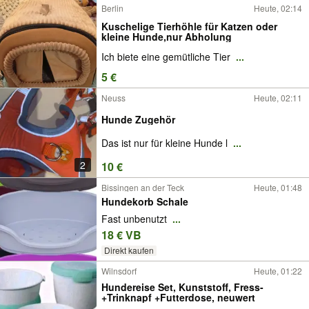
Berlin
Heute, 02:14
Kuschelige Tierhöhle für Katzen oder
kleine Hunde,nur Abholung
Ich biete eine gemütliche Tier
...
5 €
Neuss
Heute, 02:11
Hunde Zugehör
Das ist nur für kleine Hunde l
...
2
10 €
Bissingen an der Teck
Heute, 01:48
Hundekorb Schale
Fast unbenutzt
...
18 € VB
Direkt kaufen
Wilnsdorf
Heute, 01:22
Hundereise Set, Kunststoff, Fress-
+Trinknapf +Futterdose, neuwert