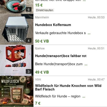
15 €
6
Direkt kaufen
Mannheim
Heute, 00:53
Hundebox Kofferraum
Verkaufe gebrauchte Hundebox s
...
4
50 € VB
Itzehoe
Heute, 00:51
Hunde(transport)box faltbar rot
Biete Hunde(transport)box zum
...
3
49 € VB
Vöhl
Heute, 00:47
Wildfleisch für Hunde Knochen von Wild
Barf Fleisch
Wildfleisch für Hunde – region
...
7 €