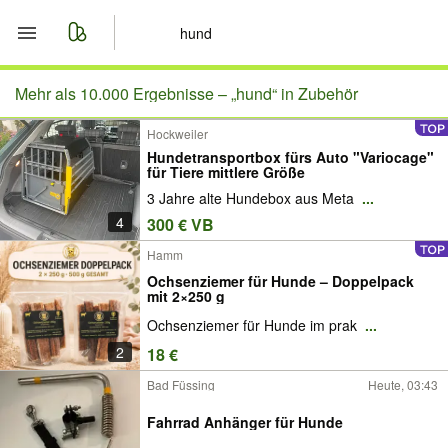
Start
Mehr als 10.000 Ergebnisse –
„hund“ in Zubehör
Hockweiler
Merkliste
Hundetransportbox fürs Auto "Variocage"
für Tiere mittlere Größe
Nachrichten
3 Jahre alte Hundebox aus Meta
...
4
300 € VB
Anzeige aufgeben
Hamm
Ochsenziemer für Hunde – Doppelpack
mit 2×250 g
Ochsenziemer für Hunde im prak
...
2
18 €
Bad Füssing
Heute, 03:43
Fahrrad Anhänger für Hunde