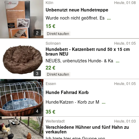
Köln
Heute, 01:08
Unbenutzt neue Hundetreppe
Wurde noch nicht geöffnet. Es
...
15 €
2
Direkt kaufen
Solingen
Heute, 01:05
Hundebett - Katzenbett rund 50 x 15 cm
braun NEU
NEUES, unbenutztes Hunde- & Ka
...
22 €
3
Direkt kaufen
Essen
Heute, 01:05
Hunde Fahrrad Korb
Hunde/Katzen - Korb zur M
...
4
35 €
Weiterstadt
Heute, 01:03
Verschiedene Hühner und fünf Hahn zu
verkaufen
Ich biete hier eine Gruppe von
...