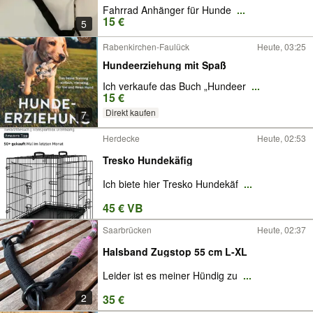
Fahrrad Anhänger für Hunde
...
15 €
5
Rabenkirchen-Faulück
Heute, 03:25
Hundeerziehung mit Spaß
Ich verkaufe das Buch „Hundeer
...
15 €
Direkt kaufen
7
Herdecke
Heute, 02:53
Tresko Hundekäfig
Ich biete hier Tresko Hundekäf
...
45 € VB
Saarbrücken
Heute, 02:37
Halsband Zugstop 55 cm L-XL
Leider ist es meiner Hündig zu
...
2
35 €