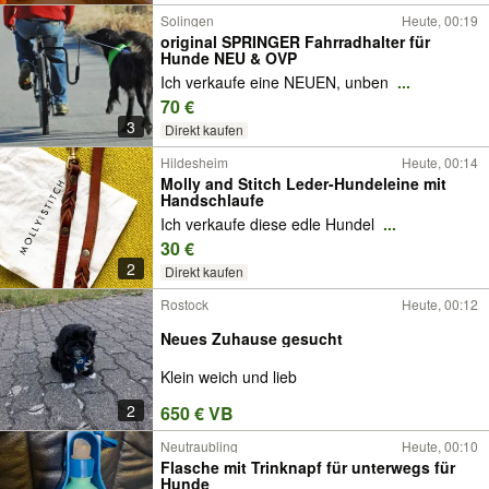
Solingen
Heute, 00:19
original SPRINGER Fahrradhalter für
Hunde NEU & OVP
Ich verkaufe eine NEUEN, unben
...
70 €
3
Direkt kaufen
Hildesheim
Heute, 00:14
Molly and Stitch Leder-Hundeleine mit
Handschlaufe
Ich verkaufe diese edle Hundel
...
30 €
2
Direkt kaufen
Rostock
Heute, 00:12
Neues Zuhause gesucht
Klein weich und lieb
2
650 € VB
Neutraubling
Heute, 00:10
Flasche mit Trinknapf für unterwegs für
Hunde