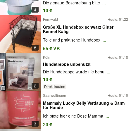
Die genaue Beschreibung bitte
...
4
10 €
Fernwald
Heute, 01:22
Große XL Hundebox schwarz Gitter
Kennel Käfig
Tolle und praktische Hundebox
...
8
55 € VB
Köln
Heute, 01:18
Hundetreppe unbenutzt
Die Hundetreppe wurde nie benu
...
10 €
2
Direkt kaufen
Saarwellingen
Heute, 01:10
Mammaly Lucky Belly Verdauung & Darm
für Hunde
Ich biete hier eine Dose Mamma
...
3
20 €