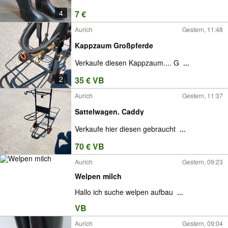
4
7 €
Aurich
Gestern, 11:48
Kappzaum Großpferde
Verkaufe diesen Kappzaum.... G
...
2
35 € VB
Aurich
Gestern, 11:37
Sattelwagen. Caddy
Verkaufe hier diesen gebraucht
...
70 € VB
Aurich
Gestern, 09:23
Welpen milch
Hallo ich suche welpen aufbau
...
VB
Aurich
Gestern, 09:04