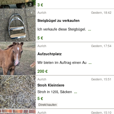
3
3 €
Aurich
Gestern, 18:42
Steigbügel zu verkaufen
Ich verkaufe diese Steigbügel.
...
5 €
Aurich
Gestern, 17:54
Aufzuchtplatz
Wir bieten im Auftrag einen Au
...
200 €
Aurich
Gestern, 15:51
Stroh Kleintiere
Stroh in 120L Säcken
...
5 €
Direkt kaufen
Aurich
Gestern, 15:10