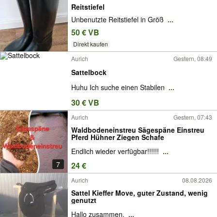
Reitstiefel
Unbenutzte Reitstiefel in Größ
...
50 € VB
Direkt kaufen
Aurich
Gestern, 08:49
Sattelbock
Huhu Ich suche einen Stabilen
...
30 € VB
Aurich
Gestern, 07:43
Waldbodeneinstreu Sägespäne Einstreu
Pferd Hühner Ziegen Schafe
Endlich wieder verfügbar!!!!!!
...
7
24 €
Aurich
08.08.2026
Sattel Kieffer Move, guter Zustand, wenig
genutzt
Hallo zusammen,
...