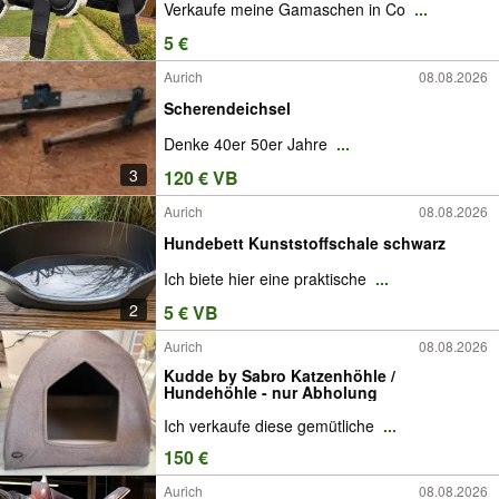
Verkaufe meine Gamaschen in Co
...
5 €
Aurich
08.08.2026
Scherendeichsel
Denke 40er 50er Jahre
...
3
120 € VB
Aurich
08.08.2026
Hundebett Kunststoffschale schwarz
Ich biete hier eine praktische
...
2
5 € VB
Aurich
08.08.2026
Kudde by Sabro Katzenhöhle /
Hundehöhle - nur Abholung
Ich verkaufe diese gemütliche
...
150 €
Aurich
08.08.2026