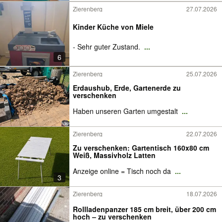
Zierenberg
27.07.2026
Kinder Küche von Miele
- Sehr guter Zustand.
...
6
Zierenberg
25.07.2026
Erdaushub, Erde, Gartenerde zu
verschenken
Haben unseren Garten umgestalt
...
Zierenberg
22.07.2026
Zu verschenken: Gartentisch 160x80 cm
Weiß, Massivholz Latten
Anzeige online = Tisch noch da
...
3
Zierenberg
18.07.2026
Rollladenpanzer 185 cm breit, über 200 cm
hoch – zu verschenken