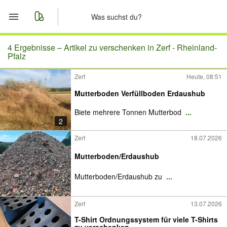
Start
4 Ergebnisse –
Artikel zu verschenken in Zerf - Rheinland-
Pfalz
Merkliste
Zerf
Heute, 08:51
Mutterboden Verfüllboden Erdaushub
Nachrichten
Biete mehrere Tonnen Mutterbod
...
Anzeige aufgeben
2
Zerf
18.07.2026
Mutterboden/Erdaushub
Mutterboden/Erdaushub zu
...
Zerf
13.07.2026
T-Shirt Ordnungssystem für viele T-Shirts