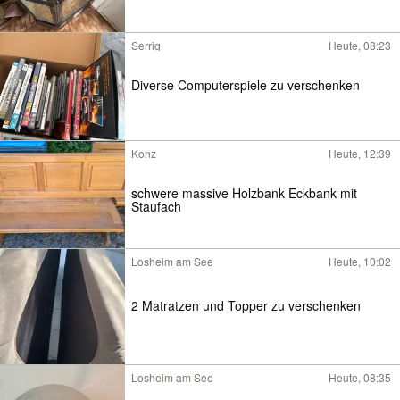
Serrig
Heute, 08:23
Diverse Computerspiele zu verschenken
Konz
Heute, 12:39
schwere massive Holzbank Eckbank mit
Staufach
Losheim am See
Heute, 10:02
2 Matratzen und Topper zu verschenken
Losheim am See
Heute, 08:35