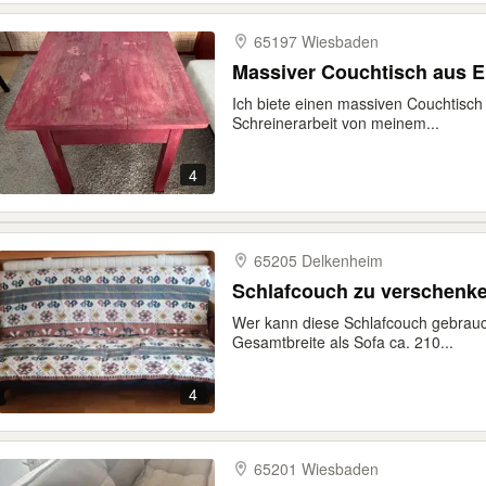
65197 Wiesbaden
Massiver Couchtisch aus Eic
Ich biete einen massiven Couchtisch a
Schreinerarbeit von meinem...
4
65205 Delkenheim
Schlafcouch zu verschenk
Wer kann diese Schlafcouch gebrauc
Gesamtbreite als Sofa ca. 210...
4
65201 Wiesbaden