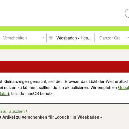
Verschenken
Ganzer Ort
ken um zu suchen, oder Vorschläge mit den Pfeiltasten nach oben/unt
PLZ oder Ort eingeben. Eingabetaste drücke
Suche im Umkreis 
f Kleinanzeigen gemacht, seit dein Browser das Licht der Welt erblickt 
i nutzen zu können, solltest du ihn aktualisieren. Wir empfehlen
Goog
Safari
, falls du macOS benutzt.
n & Tauschen
 9 Artikel zu verschenken für „couch“ in Wiesbaden -