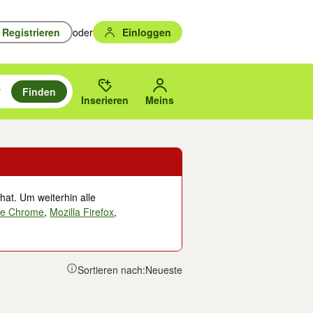
Registrieren
oder
Einloggen
Finden
en durchsuchen und mit Eingabetaste auswählen.
n um zu suchen, oder Vorschläge mit den Pfeiltasten nach oben/unten
des gewählten Orts oder PLZ.
Inserieren
Meins
hat. Um weiterhin alle
le Chrome
,
Mozilla Firefox
,
Sortieren nach:
Neueste