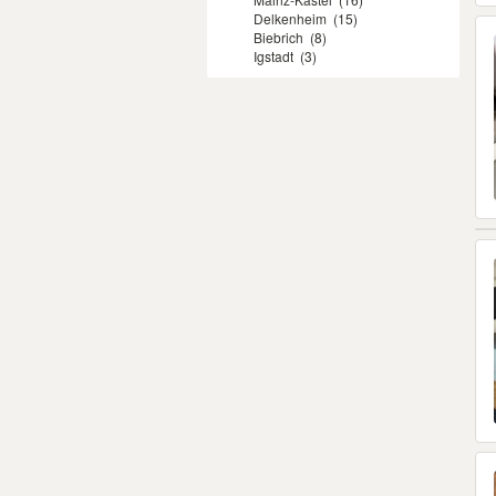
Delkenheim
(15)
Biebrich
(8)
Igstadt
(3)