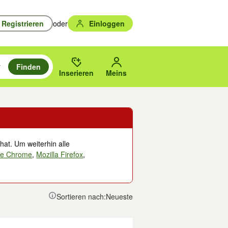
Registrieren
oder
Einloggen
Finden
en durchsuchen und mit Eingabetaste auswählen.
n um zu suchen, oder Vorschläge mit den Pfeiltasten nach oben/unten
des gewählten Orts oder PLZ.
Inserieren
Meins
hat. Um weiterhin alle
le Chrome
,
Mozilla Firefox
,
Sortieren nach:
Neueste