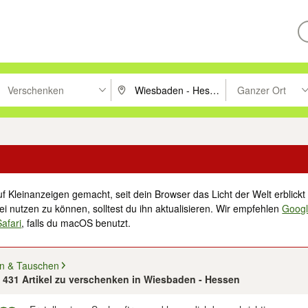
Verschenken
Ganzer Ort
ken um zu suchen, oder Vorschläge mit den Pfeiltasten nach oben/unt
PLZ oder Ort eingeben. Eingabetaste drücke
Suche im Umkreis 
f Kleinanzeigen gemacht, seit dein Browser das Licht der Welt erblickt 
i nutzen zu können, solltest du ihn aktualisieren. Wir empfehlen
Goog
Safari
, falls du macOS benutzt.
n & Tauschen
n 431 Artikel zu verschenken in Wiesbaden - Hessen