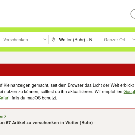
Verschenken
Ganzer Ort
ken um zu suchen, oder Vorschläge mit den Pfeiltasten nach oben/unt
PLZ oder Ort eingeben. Eingabetaste drücke
Suche im Umkreis 
f Kleinanzeigen gemacht, seit dein Browser das Licht der Welt erblickt 
i nutzen zu können, solltest du ihn aktualisieren. Wir empfehlen
Goog
Safari
, falls du macOS benutzt.
en
von 57 Artikel zu verschenken in Wetter (Ruhr) -