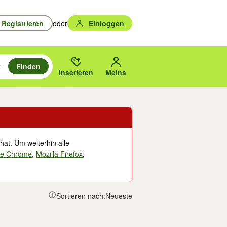
Registrieren
oder
Einloggen
Finden
en durchsuchen und mit Eingabetaste auswählen.
n um zu suchen, oder Vorschläge mit den Pfeiltasten nach oben/unten
des gewählten Orts oder PLZ.
Inserieren
Meins
hat. Um weiterhin alle
le Chrome
,
Mozilla Firefox
,
Sortieren nach:
Neueste