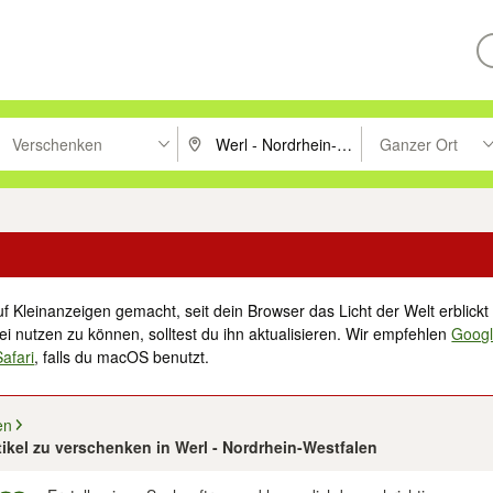
Verschenken
Ganzer Ort
ken um zu suchen, oder Vorschläge mit den Pfeiltasten nach oben/unt
PLZ oder Ort eingeben. Eingabetaste drücke
Suche im Umkreis 
f Kleinanzeigen gemacht, seit dein Browser das Licht der Welt erblickt 
i nutzen zu können, solltest du ihn aktualisieren. Wir empfehlen
Goog
Safari
, falls du macOS benutzt.
en
rtikel zu verschenken in Werl - Nordrhein-Westfalen