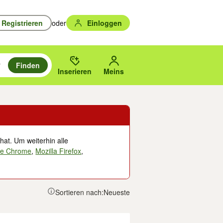
Registrieren
oder
Einloggen
Finden
en durchsuchen und mit Eingabetaste auswählen.
n um zu suchen, oder Vorschläge mit den Pfeiltasten nach oben/unten
des gewählten Orts oder PLZ.
Inserieren
Meins
hat. Um weiterhin alle
le Chrome
,
Mozilla Firefox
,
Sortieren nach:
Neueste