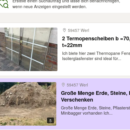
Erstelle einen Suchauftrag und lasse dich benachrichtigen,
wenn neue Anzeigen eingestellt werden.
gebnisse
59457 Werl
2 Termopenscheiben b =7
t=22mm
Ich biete hier zwei Thermopane Fen
Isolierglasfenster sind ideal für...
59457 Werl
Große Menge Erde, Steine, P
Verschenken
Große Menge Erde, Steine, Pflasters
Minibagger vorhanden Ich...
5