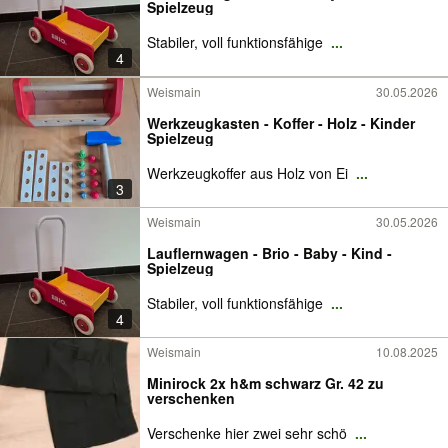
Spielzeug
Stabiler, voll funktionsfähige
...
4
Weismain
30.05.2026
Werkzeugkasten - Koffer - Holz - Kinder
Spielzeug
Werkzeugkoffer aus Holz von Ei
...
3
Weismain
30.05.2026
Lauflernwagen - Brio - Baby - Kind -
Spielzeug
Stabiler, voll funktionsfähige
...
4
Weismain
10.08.2025
Minirock 2x h&m schwarz Gr. 42 zu
verschenken
Verschenke hier zwei sehr schö
...