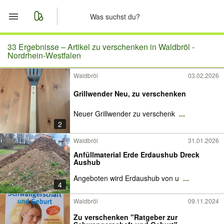
Start
33 Ergebnisse –
Artikel zu verschenken in Waldbröl -
Nordrhein-Westfalen
Merkliste
Waldbröl
03.02.2026
Nachrichten
Grillwender Neu, zu verschenken
Neuer Grillwender zu verschenk
...
Anzeige aufgeben
2
Waldbröl
31.01.2026
Anfüllmaterial Erde Erdaushub Dreck
Aushub
Angeboten wird Erdaushub von u
...
4
Waldbröl
09.11.2024
Zu verschenken "Ratgeber zur