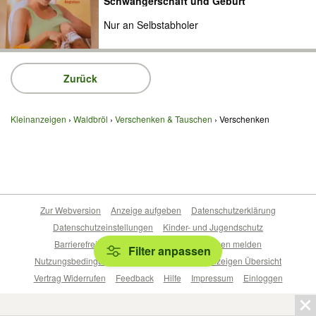
Schwangerschaft und Geburt"
Nur an Selbstabholer
Zurück
Kleinanzeigen
Waldbröl
Verschenken & Tauschen
Verschenken
Zur Webversion
Anzeige aufgeben
Datenschutzerklärung
Datenschutzeinstellungen
Kinder- und Jugendschutz
Barrierefreiheitserklärung
Sicherheitslücken melden
Filter anpassen
Nutzungsbedingungen
Beliebte Suchen
Anzeigen Übersicht
Vertrag Widerrufen
Feedback
Hilfe
Impressum
Einloggen