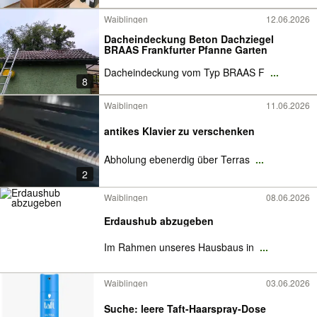
Waiblingen
12.06.2026
Dacheindeckung Beton Dachziegel
BRAAS Frankfurter Pfanne Garten
Dacheindeckung vom Typ BRAAS F
...
8
Waiblingen
11.06.2026
antikes Klavier zu verschenken
Abholung ebenerdig über Terras
...
2
Waiblingen
08.06.2026
Erdaushub abzugeben
Im Rahmen unseres Hausbaus in
...
Waiblingen
03.06.2026
Suche: leere Taft-Haarspray-Dose