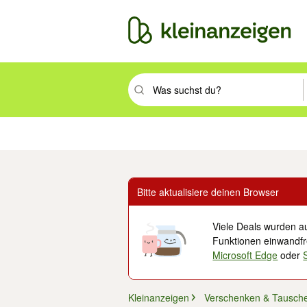
Suchbegriff eingeben. Eingabetaste drüc
Immobilien
Mode & Beauty
Auto, Rad & Boot
Haus & Garten
Jobs
Elek
Bitte aktualisiere deinen Browser
Viele Deals wurden au
Funktionen einwandfre
Microsoft Edge
oder
Kleinanzeigen
Verschenken & Tausch