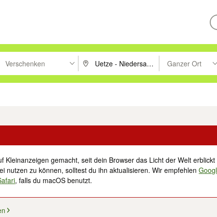
Verschenken
Ganzer Ort
ken um zu suchen, oder Vorschläge mit den Pfeiltasten nach oben/unt
PLZ oder Ort eingeben. Eingabetaste drücke
Suche im Umkreis 
tronik
Familie, Kind & Baby
Haustiere
Freizeit, Hobby & Nachbarschaft
f Kleinanzeigen gemacht, seit dein Browser das Licht der Welt erblickt 
i nutzen zu können, solltest du ihn aktualisieren. Wir empfehlen
Goog
Safari
, falls du macOS benutzt.
en