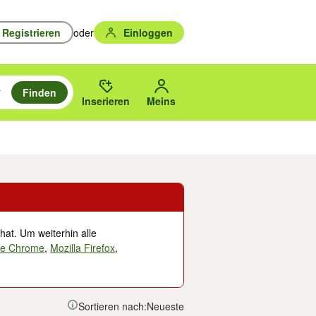
Registrieren
oder
Einloggen
Finden
en durchsuchen und mit Eingabetaste auswählen.
n um zu suchen, oder Vorschläge mit den Pfeiltasten nach oben/unten
des gewählten Orts oder PLZ.
Inserieren
Meins
Musik, Filme & Bücher
Eintrittskarten & Tickets
Dienstleistungen
Versc
hat. Um weiterhin alle
le Chrome
,
Mozilla Firefox
,
Sortieren nach:
Neueste