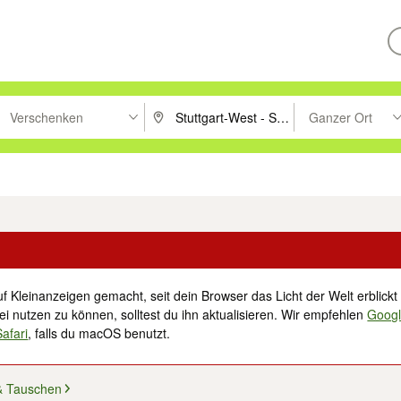
Verschenken
Ganzer Ort
ken um zu suchen, oder Vorschläge mit den Pfeiltasten nach oben/unt
PLZ oder Ort eingeben. Eingabetaste drücke
Suche im Umkreis 
tronik
Familie, Kind & Baby
Haustiere
Freizeit, Hobby & Nachbarschaft
f Kleinanzeigen gemacht, seit dein Browser das Licht der Welt erblickt 
i nutzen zu können, solltest du ihn aktualisieren. Wir empfehlen
Goog
Safari
, falls du macOS benutzt.
& Tauschen