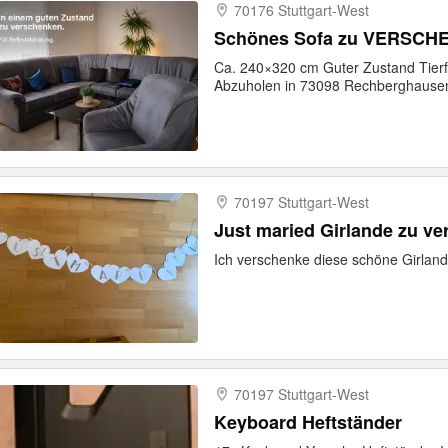
70176 Stuttgart-​West
Schönes Sofa zu VERSCH
Ca. 240×320 cm Guter Zustand Tierf
Abzuholen in 73098 Rechberghause
70197 Stuttgart-​West
Just maried Girlande zu v
Ich verschenke diese schöne Girland
70197 Stuttgart-​West
Keyboard Heftständer