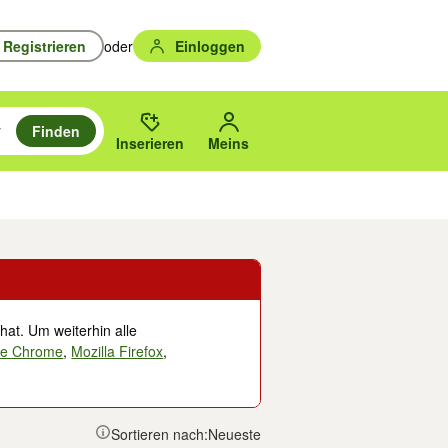
Registrieren
oder
Einloggen
Finden
en durchsuchen und mit Eingabetaste auswählen.
n um zu suchen, oder Vorschläge mit den Pfeiltasten nach oben/unten
des gewählten Orts oder PLZ.
Inserieren
Meins
Musik, Filme & Bücher
Eintrittskarten & Tickets
Dienstleistungen
Versc
hat. Um weiterhin alle
le Chrome
,
Mozilla Firefox
,
Sortieren nach:
Neueste