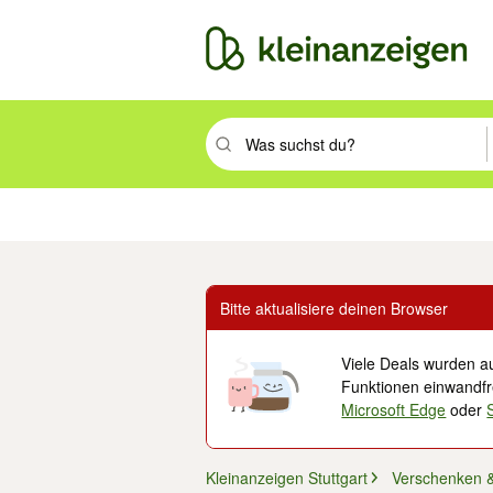
Suchbegriff eingeben. Eingabetaste drüc
Immobilien
Mode & Beauty
Auto, Rad & Boot
Haus & Garten
Jobs
Elek
Bitte aktualisiere deinen Browser
Viele Deals wurden au
Funktionen einwandfre
Microsoft Edge
oder
Kleinanzeigen Stuttgart
Verschenken 