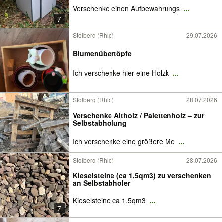
Verschenke einen Aufbewahrungs
...
7
Stolberg (Rhld)
29.07.2026
Blumenübertöpfe
Ich verschenke hier eine Holzk
...
Stolberg (Rhld)
28.07.2026
Verschenke Altholz / Palettenholz – zur
Selbstabholung
Ich verschenke eine größere Me
...
Stolberg (Rhld)
28.07.2026
Kieselsteine (ca 1,5qm3) zu verschenken
an Selbstabholer
Kieselsteine ca 1,5qm3
...
7