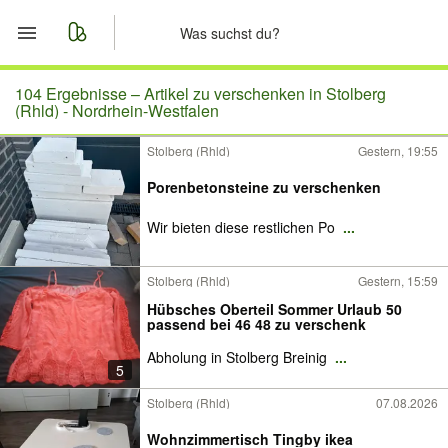
Start
104 Ergebnisse –
Artikel zu verschenken in Stolberg
(Rhld) - Nordrhein-Westfalen
Merkliste
Stolberg (Rhld)
Gestern, 19:55
Nachrichten
Porenbetonsteine zu verschenken
Wir bieten diese restlichen Po
...
Anzeige aufgeben
Stolberg (Rhld)
Gestern, 15:59
Hübsches Oberteil Sommer Urlaub 50
passend bei 46 48 zu verschenk
Abholung in Stolberg Breinig
...
5
Stolberg (Rhld)
07.08.2026
Wohnzimmertisch Tingby ikea