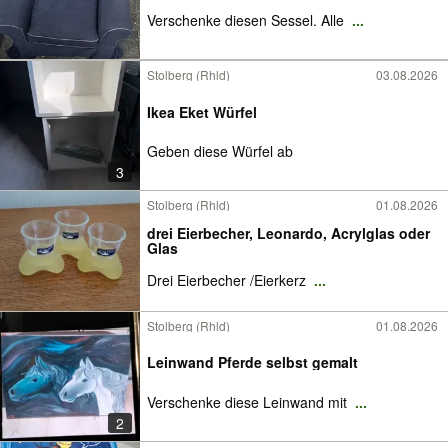
Verschenke diesen Sessel. Alle
...
Stolberg (Rhld)
03.08.2026
Ikea Eket Würfel
Geben diese Würfel ab
3
Stolberg (Rhld)
01.08.2026
drei Eierbecher, Leonardo, Acrylglas oder
Glas
Drei Eierbecher /Eierkerz
...
Stolberg (Rhld)
01.08.2026
Leinwand Pferde selbst gemalt
Verschenke diese Leinwand mit
...
2