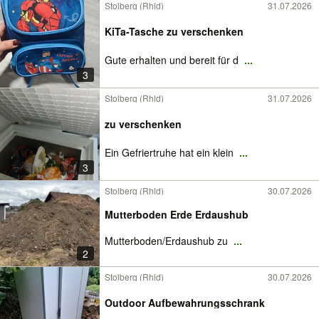
Stolberg (Rhld)
31.07.2026
KiTa-Tasche zu verschenken
Gute erhalten und bereit für d
...
3
Stolberg (Rhld)
31.07.2026
zu verschenken
Ein Gefriertruhe hat ein klein
...
3
Stolberg (Rhld)
30.07.2026
Mutterboden Erde Erdaushub
Mutterboden/Erdaushub zu
...
2
Stolberg (Rhld)
30.07.2026
Outdoor Aufbewahrungsschrank