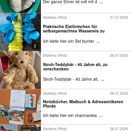
Der ganze Eimer ist voll mit d
...
Stolberg (Rhld)
27.07.2026
Praktische Eisförmchen für
selbstgemachtes Wassereis zu
Ich biete hier ein Set bunter
...
2
Stolberg (Rhld)
26.07.2026
Stroh-Teddybär - 40 Jahre alt, zu
verschenken
Stroh-Teddybär - 40 Jahre alt,
...
Stolberg (Rhld)
26.07.2026
Notizbücher, Malbuch & Adressettiketen
Pferde
Ich biete hier ein charmantes
...
Stolberg (Rhld)
26.07.2026