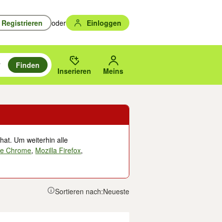
Registrieren
oder
Einloggen
Finden
en durchsuchen und mit Eingabetaste auswählen.
n um zu suchen, oder Vorschläge mit den Pfeiltasten nach oben/unten
des gewählten Orts oder PLZ.
Inserieren
Meins
hat. Um weiterhin alle
le Chrome
,
Mozilla Firefox
,
Sortieren nach:
Neueste