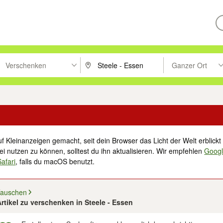
Verschenken
Ganzer Ort
ken um zu suchen, oder Vorschläge mit den Pfeiltasten nach oben/unt
PLZ oder Ort eingeben. Eingabetaste drücke
Suche im Umkreis 
f Kleinanzeigen gemacht, seit dein Browser das Licht der Welt erblickt 
i nutzen zu können, solltest du ihn aktualisieren. Wir empfehlen
Goog
Safari
, falls du macOS benutzt.
Tauschen
Artikel zu verschenken in Steele - Essen