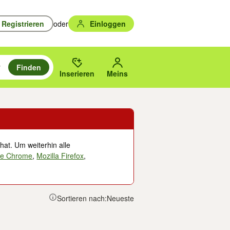
Registrieren
oder
Einloggen
Finden
en durchsuchen und mit Eingabetaste auswählen.
n um zu suchen, oder Vorschläge mit den Pfeiltasten nach oben/unten
des gewählten Orts oder PLZ.
Inserieren
Meins
hat. Um weiterhin alle
le Chrome
,
Mozilla Firefox
,
Sortieren nach:
Neueste