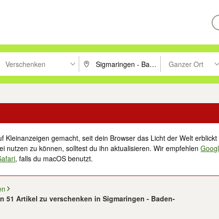
Verschenken
Ganzer Ort
ken um zu suchen, oder Vorschläge mit den Pfeiltasten nach oben/unt
PLZ oder Ort eingeben. Eingabetaste drücke
Suche im Umkreis 
f Kleinanzeigen gemacht, seit dein Browser das Licht der Welt erblickt 
i nutzen zu können, solltest du ihn aktualisieren. Wir empfehlen
Goog
Safari
, falls du macOS benutzt.
en
on 51 Artikel zu verschenken in Sigmaringen - Baden-