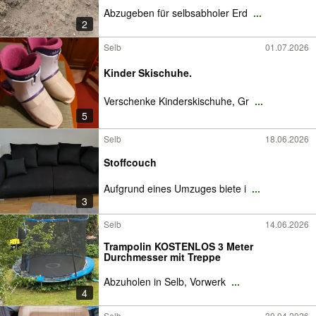
Abzugeben für selbsabholer Erd
...
2
Selb
01.07.2026
Kinder Skischuhe.
Verschenke Kinderskischuhe, Gr
...
5
Selb
18.06.2026
Stoffcouch
Aufgrund eines Umzuges biete i
...
3
Selb
14.06.2026
Trampolin KOSTENLOS 3 Meter
Durchmesser mit Treppe
Abzuholen in Selb, Vorwerk
...
4
Selb
30.04.2026