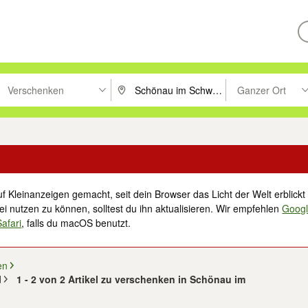
Verschenken
Ganzer Ort
ken um zu suchen, oder Vorschläge mit den Pfeiltasten nach oben/unt
PLZ oder Ort eingeben. Eingabetaste drücke
Suche im Umkreis 
f Kleinanzeigen gemacht, seit dein Browser das Licht der Welt erblickt 
i nutzen zu können, solltest du ihn aktualisieren. Wir empfehlen
Goog
Safari
, falls du macOS benutzt.
en
d
1 - 2 von 2 Artikel zu verschenken in Schönau im