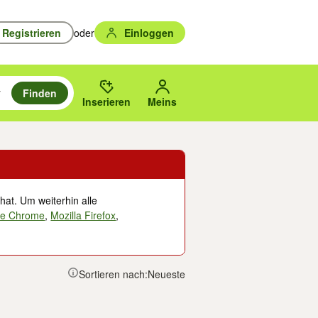
Registrieren
oder
Einloggen
Finden
en durchsuchen und mit Eingabetaste auswählen.
n um zu suchen, oder Vorschläge mit den Pfeiltasten nach oben/unten
des gewählten Orts oder PLZ.
Inserieren
Meins
hat. Um weiterhin alle
le Chrome
,
Mozilla Firefox
,
Sortieren nach:
Neueste