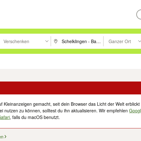
Verschenken
Ganzer Ort
ken um zu suchen, oder Vorschläge mit den Pfeiltasten nach oben/unt
PLZ oder Ort eingeben. Eingabetaste drücke
Suche im Umkreis 
tronik
Familie, Kind & Baby
Haustiere
Freizeit, Hobby & Nachbarschaft
f Kleinanzeigen gemacht, seit dein Browser das Licht der Welt erblickt 
i nutzen zu können, solltest du ihn aktualisieren. Wir empfehlen
Goog
Safari
, falls du macOS benutzt.
en