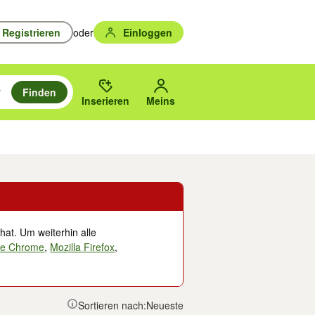
Registrieren
oder
Einloggen
Finden
en durchsuchen und mit Eingabetaste auswählen.
n um zu suchen, oder Vorschläge mit den Pfeiltasten nach oben/unten
des gewählten Orts oder PLZ.
Inserieren
Meins
Musik, Filme & Bücher
Eintrittskarten & Tickets
Dienstleistungen
Versc
hat. Um weiterhin alle
le Chrome
,
Mozilla Firefox
,
Sortieren nach:
Neueste