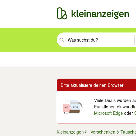
Suchbegriff eingeben. Eingabetaste drüc
Immobilien
Mode & Beauty
Auto, Rad & Boot
Haus & Garten
Jobs
Elek
Bitte aktualisiere deinen Browser
Viele Deals wurden au
Funktionen einwandfre
Microsoft Edge
oder
Kleinanzeigen
Verschenken & Tausch