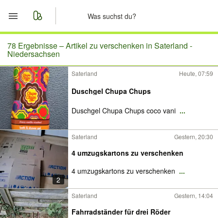
Start
78 Ergebnisse –
Artikel zu verschenken in Saterland -
Niedersachsen
Merkliste
Saterland
Heute, 07:59
Nachrichten
Duschgel Chupa Chups
Duschgel Chupa Chups coco vani
...
Anzeige aufgeben
Saterland
Gestern, 20:30
4 umzugskartons zu verschenken
4 umzugskartons zu verschenken
...
2
Saterland
Gestern, 14:04
Fahrradständer für drei Röder